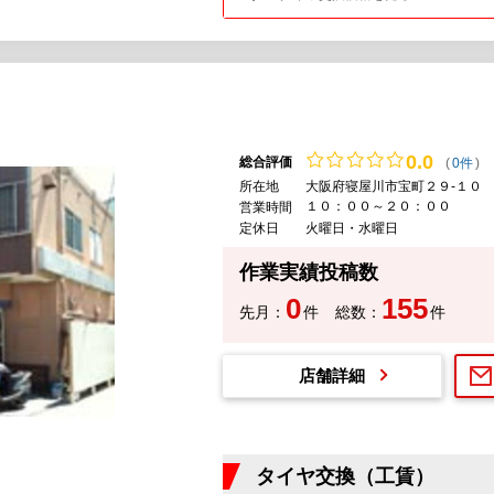
0.
0
総合評価
(
0件
)
所在地
大阪府寝屋川市宝町２９-１０
１０：００～２０：００
営業時間
定休日
火曜日・水曜日
作業実績投稿数
0
155
先月：
件
総数：
件
店舗詳細
タイヤ交換（工賃）