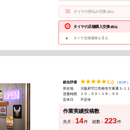
タイヤの持込み交換
(税込)
タイヤの店舗購入交換
(税込)
タイヤ交換価格を見る
5.
0
総合評価
(
91件
)
所在地
大阪府守口市南寺方東通３‐１１
１０：００～１９：００
営業時間
定休日
不定休
作業実績投稿数
14
223
先月：
件
総数：
件