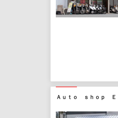
Ａｕｔｏ ｓｈｏｐ Ｅ