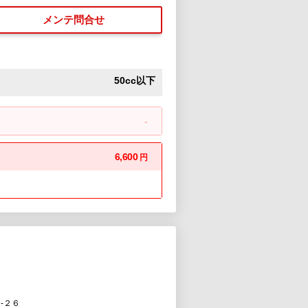
メンテ問合せ
50cc以下
-
6,600
円
-２６