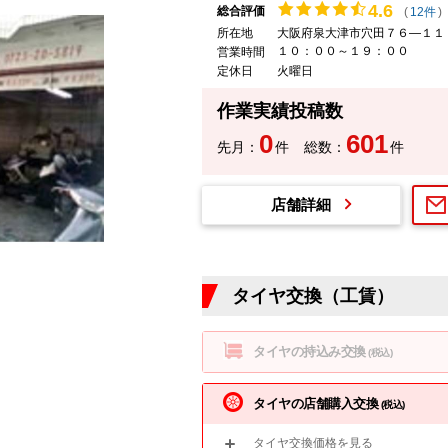
4.
6
総合評価
(
12件
)
所在地
大阪府泉大津市穴田７６―１１
１０：００～１９：００
営業時間
定休日
火曜日
作業実績投稿数
0
601
先月：
件
総数：
件
店舗詳細
タイヤ交換（工賃）
タイヤの持込み交換
(税込)
タイヤの店舗購入交換
(税込)
タイヤ交換価格を見る