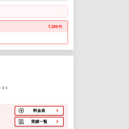
-
7,150
円
‐３１
料金表
実績一覧