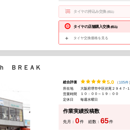
タイヤの持込み交換
(税込)
タイヤの店舗購入交換
(税込)
タイヤ交換価格を見る
ｈ ＢＲＥＡＫ
5.
0
総合評価
(
105件
所在地
大阪府堺市中区伏尾２９４７-
１０：００～１９：００
営業時間
定休日
毎週水曜日
作業実績投稿数
0
65
先月：
件
総数：
件