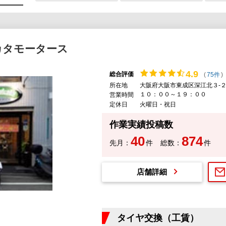
カタモータース
4.
9
総合評価
(
75件
)
所在地
大阪府大阪市東成区深江北３-２
１０：００～１９：００
営業時間
定休日
火曜日・祝日
作業実績投稿数
40
874
先月：
件
総数：
件
店舗詳細
タイヤ交換（工賃）