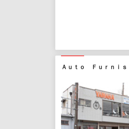
Ａｕｔｏ Ｆｕｒｎｉｓ