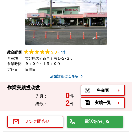
5.
0
総合評価
(
7件
)
所在地
大分県大分市角子南１-２-２６
９：００～１９：００
営業時間
定休日
日曜日
店舗詳細はこちら
作業実績投稿数
料金表
0
先月：
件
2
実績一覧
総数：
件
電話をかける
メンテ問合せ