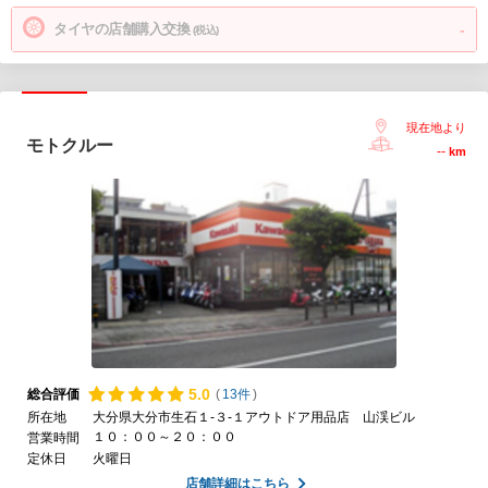
タイヤの店舗購入交換
-
(税込)
現在地より
モトクルー
--
km
5.
0
総合評価
(
13件
)
所在地
大分県大分市生石１-３-１アウトドア用品店 山渓ビル
１０：００～２０：００
営業時間
定休日
火曜日
店舗詳細はこちら