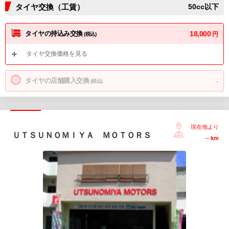
タイヤ交換（工賃）
50cc以下
タイヤの持込み交換
18,000
円
(税込)
タイヤ交換価格を見る
タイヤの店舗購入交換
-
(税込)
現在地より
ＵＴＳＵＮＯＭＩＹＡ ＭＯＴＯＲＳ
--
km