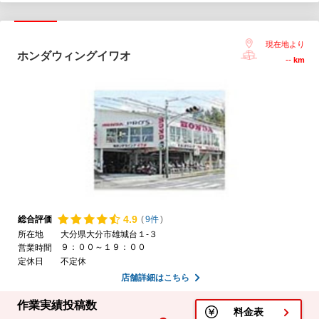
現在地より
ホンダウィングイワオ
--
km
4.
9
総合評価
(
9件
)
所在地
大分県大分市雄城台１-３
９：００～１９：００
営業時間
定休日
不定休
店舗詳細はこちら
作業実績投稿数
料金表