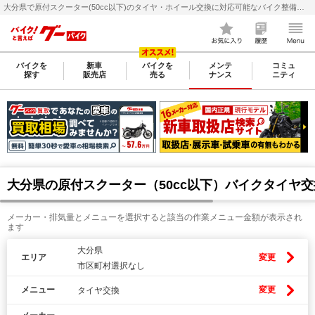
大分県で原付スクーター(50cc以下)のタイヤ・ホイール交換に対応可能なバイク整備・メンテナンス店検索・料金(費用)比較なら【グーバイク(GooBike)】
バイクを
新車
バイクを
メンテ
コミュ
探す
販売店
売る
ナンス
ニティ
大分県の原付スクーター（50cc以下）バイクタイヤ
メーカー・排気量とメニューを選択すると該当の作業メニュー金額が表示され
ます
大分県
エリア
変更
市区町村選択なし
メニュー
変更
タイヤ交換