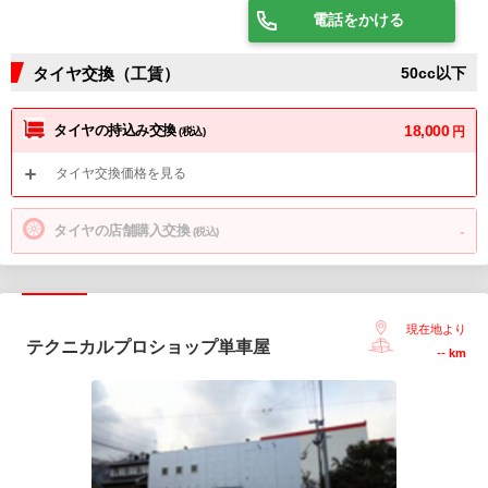
電話をかける
タイヤ交換（工賃）
50cc以下
タイヤの持込み交換
18,000
円
(税込)
タイヤ交換価格を見る
タイヤの店舗購入交換
-
(税込)
現在地より
テクニカルプロショップ単車屋
--
km