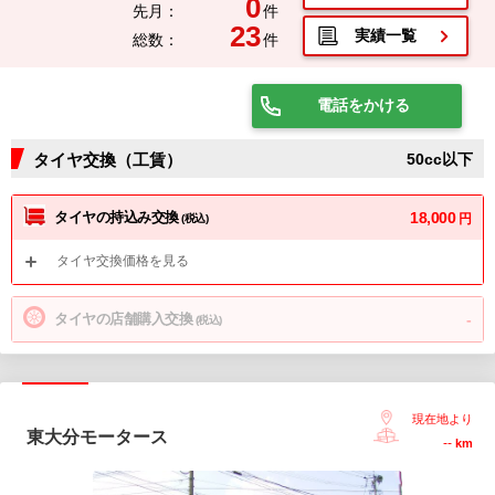
0
先月：
件
23
実績一覧
総数：
件
電話をかける
タイヤ交換（工賃）
50cc以下
タイヤの持込み交換
18,000
円
(税込)
タイヤ交換価格を見る
タイヤの店舗購入交換
-
(税込)
現在地より
東大分モータース
--
km