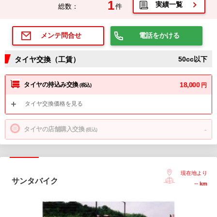
1
実績一覧
総数：
件
電話をかける
メンテ問合せ
タイヤ交換（工賃）
50cc以下
タイヤの持込み交換
18,000
円
(税込)
タイヤ交換価格を見る
タイヤの店舗購入交換
-
(税込)
現在地より
サンタバイク
--
km