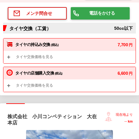
電話をかける
メンテ問合せ
タイヤ交換（工賃）
50cc以下
タイヤの持込み交換
7,700
円
(税込)
タイヤ交換価格を見る
タイヤの店舗購入交換
6,600
円
(税込)
タイヤ交換価格を見る
現在地より
株式会社 小川コンペティション 大在
--
km
本店