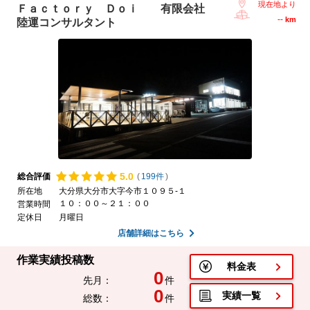
現在地より
Ｆａｃｔｏｒｙ Ｄｏｉ 有限会社
--
km
陸運コンサルタント
5.
0
総合評価
(
199件
)
所在地
大分県大分市大字今市１０９５-１
１０：００～２１：００
営業時間
定休日
月曜日
店舗詳細はこちら
作業実績投稿数
料金表
0
先月：
件
0
実績一覧
総数：
件