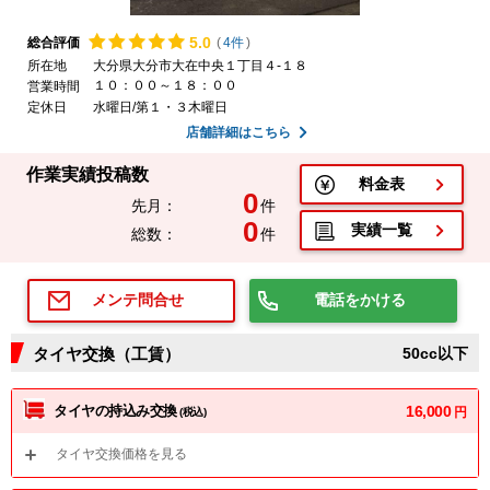
5.
0
総合評価
(
4件
)
所在地
大分県大分市大在中央１丁目４-１８
１０：００～１８：００
営業時間
定休日
水曜日/第１・３木曜日
店舗詳細はこちら
作業実績投稿数
料金表
0
先月：
件
0
実績一覧
総数：
件
電話をかける
メンテ問合せ
タイヤ交換（工賃）
50cc以下
タイヤの持込み交換
16,000
円
(税込)
タイヤ交換価格を見る