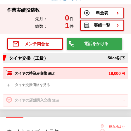
作業実績投稿数
料金表
0
先月：
件
1
実績一覧
総数：
件
電話をかける
メンテ問合せ
タイヤ交換（工賃）
50cc以下
タイヤの持込み交換
18,000
円
(税込)
タイヤ交換価格を見る
タイヤの店舗購入交換
-
(税込)
現在地より