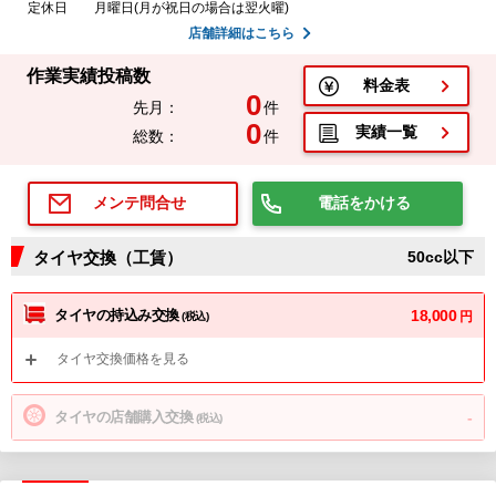
定休日
月曜日(月が祝日の場合は翌火曜)
店舗詳細はこちら
作業実績投稿数
料金表
0
先月：
件
0
実績一覧
総数：
件
電話をかける
メンテ問合せ
タイヤ交換（工賃）
50cc以下
タイヤの持込み交換
18,000
円
(税込)
タイヤ交換価格を見る
タイヤの店舗購入交換
-
(税込)