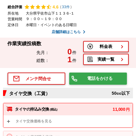
4.
6
総合評価
(
33件
)
所在地
大分県宇佐市山下１１３６-１
９：００～１９：００
営業時間
定休日
水曜日・イベントのある日曜日
店舗詳細はこちら
作業実績投稿数
料金表
0
先月：
件
1
実績一覧
総数：
件
電話をかける
メンテ問合せ
タイヤ交換（工賃）
50cc以下
タイヤの持込み交換
11,000
円
(税込)
タイヤ交換価格を見る