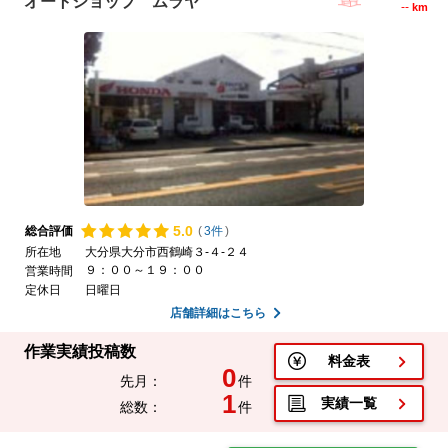
オートショップ ムラヤ
--
km
5.
0
総合評価
(
3件
)
所在地
大分県大分市西鶴崎３-４-２４
９：００～１９：００
営業時間
定休日
日曜日
店舗詳細はこちら
作業実績投稿数
料金表
0
先月：
件
1
実績一覧
総数：
件