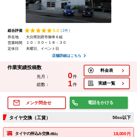
5.
0
総合評価
(
2件
)
所在地
大分県別府市御幸６組
１０：００～１８：３０
営業時間
定休日
木曜日、イベント日
店舗詳細はこちら
作業実績投稿数
料金表
0
先月：
件
1
実績一覧
総数：
件
電話をかける
メンテ問合せ
タイヤ交換（工賃）
50cc以下
タイヤの持込み交換
18,000
円
(税込)