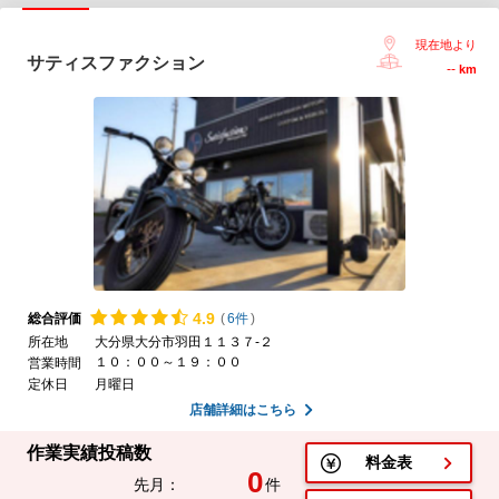
現在地より
サティスファクション
--
km
4.
9
総合評価
(
6件
)
所在地
大分県大分市羽田１１３７-２
１０：００～１９：００
営業時間
定休日
月曜日
店舗詳細はこちら
作業実績投稿数
料金表
0
先月：
件