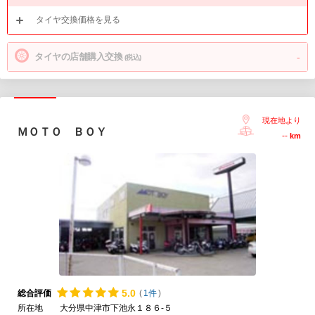
タイヤ交換価格を見る
タイヤの店舗購入交換
-
(税込)
現在地より
ＭＯＴＯ ＢＯＹ
--
km
5.
0
総合評価
(
1件
)
所在地
大分県中津市下池永１８６-５