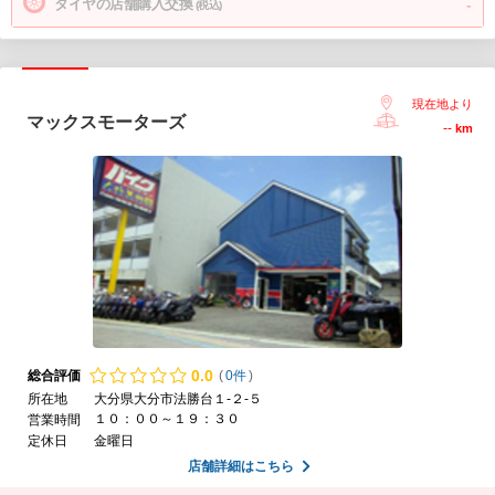
タイヤの店舗購入交換
-
(税込)
現在地より
マックスモーターズ
--
km
0.
0
総合評価
(
0件
)
所在地
大分県大分市法勝台１-２-５
１０：００～１９：３０
営業時間
定休日
金曜日
店舗詳細はこちら