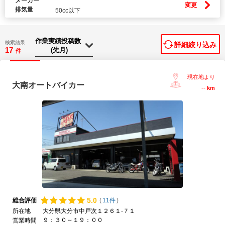
メーカー
変更
排気量
50cc以下
検索結果
詳細絞り込み
17
件
現在地より
大南オートバイカー
--
km
5.
0
総合評価
(
11件
)
所在地
大分県大分市中戸次１２６１-７１
９：３０～１９：００
営業時間