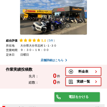
5.
0
総合評価
(
5件
)
所在地
大分県大分市志村１-１-３０
９：３０～１８：００
営業時間
定休日
日曜日
店舗詳細はこちら
作業実績投稿数
料金表
0
先月：
件
0
実績一覧
総数：
件
電話をかける