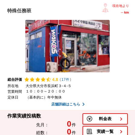
現在地より
特殊任務班
--
km
4.
8
総合評価
(
17件
)
所在地
大分県大分市長浜町３-４-５
１０：００～２０：００
営業時間
定休日
（基本的に）年中無休
店舗詳細はこちら
作業実績投稿数
料金表
0
先月：
件
0
実績一覧
総数：
件