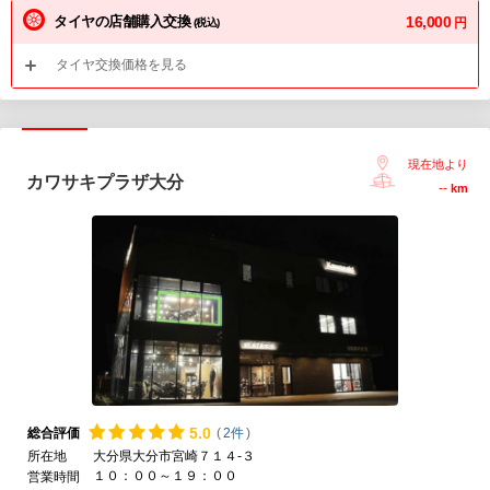
タイヤの店舗購入交換
16,000
円
(税込)
タイヤ交換価格を見る
現在地より
カワサキプラザ大分
--
km
5.
0
総合評価
(
2件
)
所在地
大分県大分市宮崎７１４-３
１０：００～１９：００
営業時間