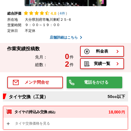
4.
8
総合評価
(
4件
)
所在地
大分県別府市亀川東町２５-６
９：００～１９：００
営業時間
定休日
不定休
店舗詳細はこちら
作業実績投稿数
料金表
0
先月：
件
2
実績一覧
総数：
件
電話をかける
メンテ問合せ
タイヤ交換（工賃）
50cc以下
タイヤの持込み交換
18,000
円
(税込)
タイヤ交換価格を見る