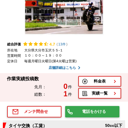
4.
7
総合評価
(
13件
)
所在地
大分県大分市玉沢５５-１
１０：００～１９：００
営業時間
定休日
毎週月曜日火曜日(第4火曜は営業)
店舗詳細はこちら
作業実績投稿数
料金表
0
先月：
件
1
実績一覧
総数：
件
電話をかける
メンテ問合せ
タイヤ交換（工賃）
50cc以下