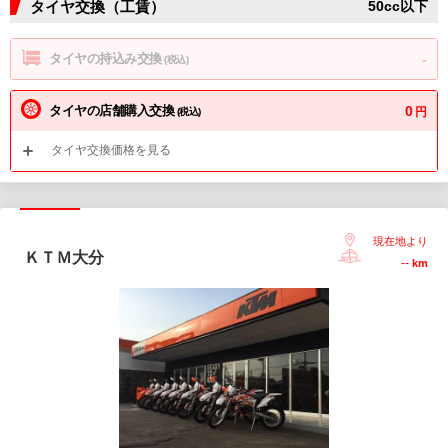
タイヤ交換（工賃）
50cc以下
タイヤの持込み交換
-
(税込)
タイヤの店舗購入交換
0
円
(税込)
タイヤ交換価格を見る
現在地より
ＫＴＭ大分
--
km