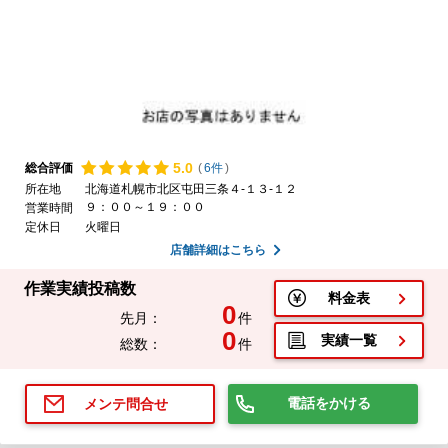
5.
0
総合評価
(
6件
)
所在地
北海道札幌市北区屯田三条４-１３-１２
９：００～１９：００
営業時間
定休日
火曜日
店舗詳細はこちら
作業実績投稿数
料金表
0
先月：
件
0
実績一覧
総数：
件
電話をかける
メンテ問合せ