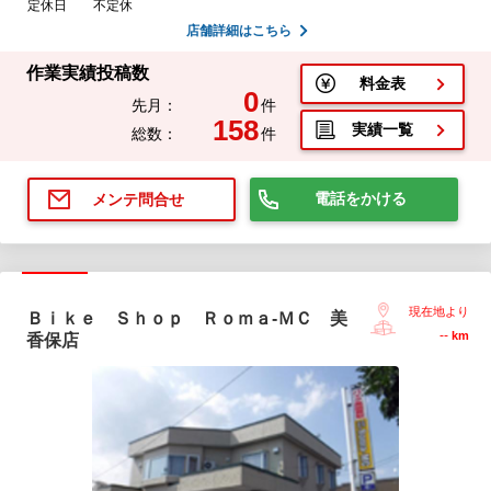
定休日
不定休
店舗詳細はこちら
作業実績投稿数
料金表
0
先月：
件
158
実績一覧
総数：
件
電話をかける
メンテ問合せ
現在地より
Ｂｉｋｅ Ｓｈｏｐ Ｒｏｍａ-ＭＣ 美
--
km
香保店