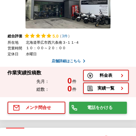
5.
0
総合評価
(
3件
)
所在地
北海道帯広市西六条南３-１１-４
１０：００～２０：００
営業時間
定休日
水曜日
店舗詳細はこちら
作業実績投稿数
料金表
0
先月：
件
0
実績一覧
総数：
件
電話をかける
メンテ問合せ