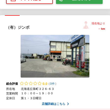
現在地より
（有）ジンボ
--
km
0.
0
総合評価
(
0件
)
所在地
北海道丘珠町３２６‐６３
１０：００～１９：００
営業時間
定休日
第１・３日曜日
店舗詳細はこちら