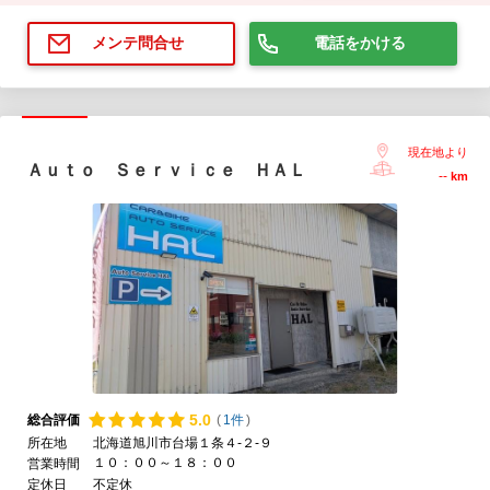
電話をかける
メンテ問合せ
現在地より
Ａｕｔｏ Ｓｅｒｖｉｃｅ ＨＡＬ
--
km
5.
0
総合評価
(
1件
)
所在地
北海道旭川市台場１条４-２-９
１０：００～１８：００
営業時間
定休日
不定休