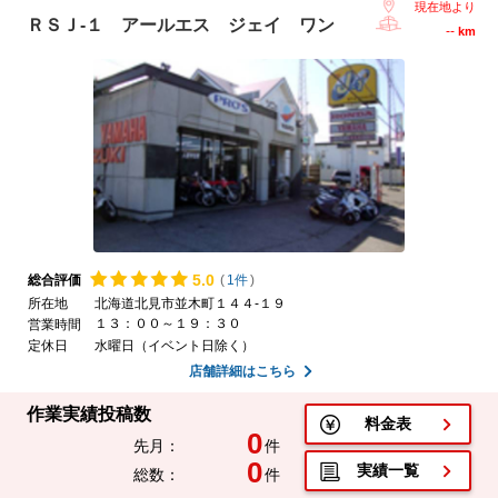
現在地より
ＲＳＪ-１ アールエス ジェイ ワン
--
km
5.
0
総合評価
(
1件
)
所在地
北海道北見市並木町１４４-１９
１３：００～１９：３０
営業時間
定休日
水曜日（イベント日除く）
店舗詳細はこちら
作業実績投稿数
料金表
0
先月：
件
0
実績一覧
総数：
件