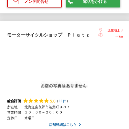
電話をかける
メンテ問合せ
現在地より
モーターサイクルショップ Ｐｌａｔｚ
--
km
5.
0
総合評価
(
11件
)
所在地
北海道富良野市若葉町９-１１
１０：００～２０：００
営業時間
定休日
水曜日
店舗詳細はこちら