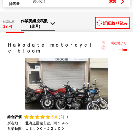
変更
選択なし
排気量
検索結果
詳細絞り込み
17
件
現在地より
Ｈａｋｏｄａｔｅ ｍｏｔｏｒｃｙｃｌ
--
km
ｅ ｂｌｏｏｍ
5.
0
総合評価
(
2件
)
所在地
北海道函館市豊川町１９-２
１３：００～２２：００
営業時間