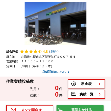
4.
8
総合評価
(
29件
)
所在地
北海道札幌市北区新琴似町１００７-５４
１１：００～１９：００
営業時間
定休日
月曜日（冬季：月・木）
店舗詳細はこちら
作業実績投稿数
料金表
0
先月：
件
0
実績一覧
総数：
件
電話をかける
メンテ問合せ