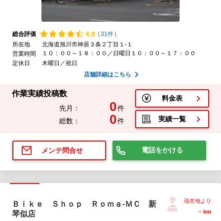
4.
9
総合評価
(
31件
)
所在地
北海道旭川市神居３条２丁目１-１
１０：００～１８：００／日曜日１０：００～１７：００
営業時間
定休日
木曜日／祝日
店舗詳細はこちら
作業実績投稿数
料金表
0
先月：
件
0
実績一覧
総数：
件
電話をかける
メンテ問合せ
現在地より
Ｂｉｋｅ Ｓｈｏｐ Ｒｏｍａ-ＭＣ 新
--
km
琴似店