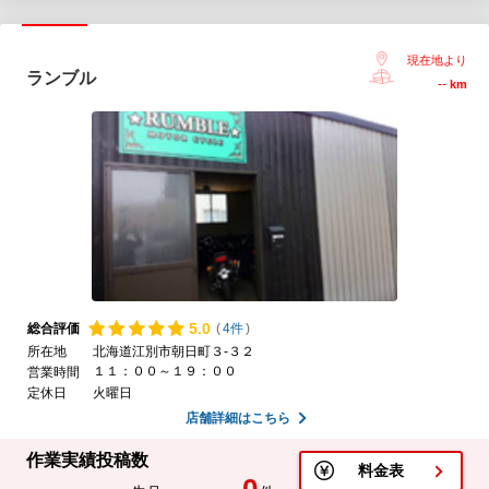
現在地より
ランブル
--
km
5.
0
総合評価
(
4件
)
所在地
北海道江別市朝日町３-３２
１１：００～１９：００
営業時間
定休日
火曜日
店舗詳細はこちら
作業実績投稿数
料金表