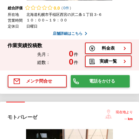
0.
0
総合評価
(
0件
)
所在地
北海道札幌市手稲区西宮の沢二条１丁目３-６
１０：００～１９：００
営業時間
定休日
日曜日
店舗詳細はこちら
作業実績投稿数
料金表
0
先月：
件
0
実績一覧
総数：
件
電話をかける
メンテ問合せ
現在地より
モトバレーゼ
--
km