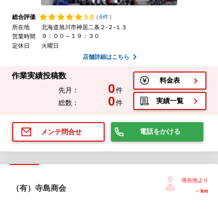
5.
0
総合評価
(
6件
)
所在地
北海道旭川市神居二条２-２-１３
９：００～１９：３０
営業時間
定休日
火曜日
店舗詳細はこちら
作業実績投稿数
料金表
0
先月：
件
0
実績一覧
総数：
件
電話をかける
メンテ問合せ
現在地より
（有）寺島商会
--
km