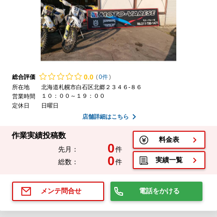
0.
0
総合評価
(
0件
)
所在地
北海道札幌市白石区北郷２３４６-８６
１０：００～１９：００
営業時間
定休日
日曜日
店舗詳細はこちら
作業実績投稿数
料金表
0
先月：
件
0
実績一覧
総数：
件
電話をかける
メンテ問合せ