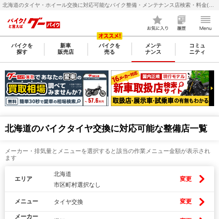
北海道のタイヤ・ホイール交換に対応可能なバイク整備・メンテナンス店検索・料金(費用)比較なら【グーバイク(GooBike)】
バイクを
新車
バイクを
メンテ
コミュ
探す
販売店
売る
ナンス
ニティ
北海道のバイクタイヤ交換に対応可能な整備店一覧
メーカー・排気量とメニューを選択すると該当の作業メニュー金額が表示され
ます
北海道
エリア
変更
市区町村選択なし
メニュー
変更
タイヤ交換
メーカー