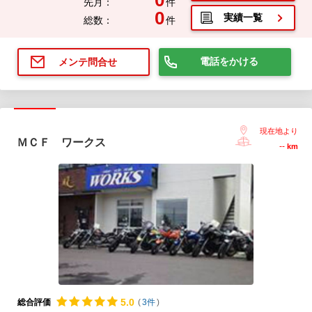
0
先月：
件
0
実績一覧
総数：
件
電話をかける
メンテ問合せ
現在地より
ＭＣＦ ワークス
--
km
5.
0
総合評価
(
3件
)