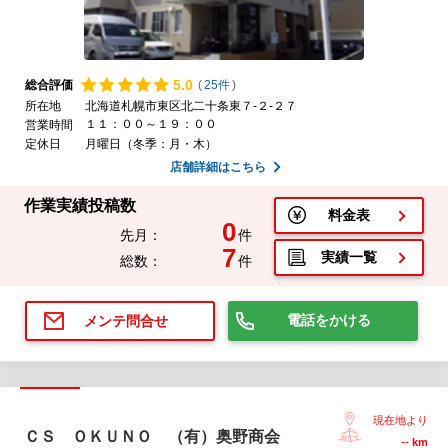
5.
0
総合評価
(
25件
)
所在地
北海道札幌市東区北二十条東７-２-２７
１１：００～１９：００
営業時間
定休日
月曜日（冬季：月・木）
店舗詳細はこちら
作業実績投稿数
料金表
0
先月：
件
7
実績一覧
総数：
件
電話をかける
メンテ問合せ
現在地より
ＣＳ ＯＫＵＮＯ （有）奥野商会
--
km