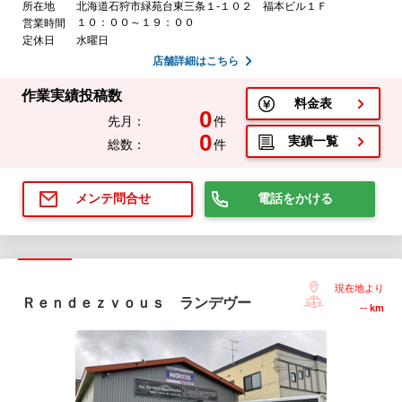
所在地
北海道石狩市緑苑台東三条１-１０２ 福本ビル１Ｆ
１０：００～１９：００
営業時間
定休日
水曜日
店舗詳細はこちら
作業実績投稿数
料金表
0
先月：
件
0
実績一覧
総数：
件
電話をかける
メンテ問合せ
現在地より
Ｒｅｎｄｅｚｖｏｕｓ ランデヴー
--
km