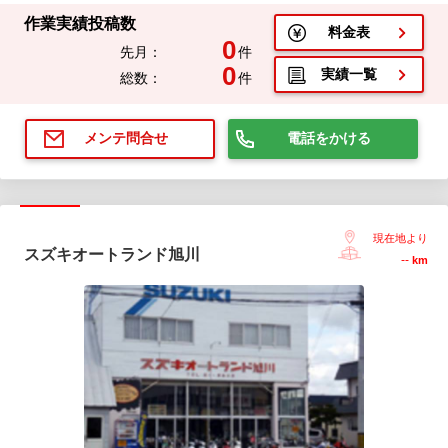
作業実績投稿数
料金表
0
先月：
件
0
実績一覧
総数：
件
電話をかける
メンテ問合せ
現在地より
スズキオートランド旭川
--
km