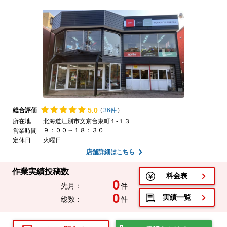
5.
0
総合評価
(
36件
)
所在地
北海道江別市文京台東町１-１３
９：００～１８：３０
営業時間
定休日
火曜日
店舗詳細はこちら
作業実績投稿数
料金表
0
先月：
件
0
実績一覧
総数：
件