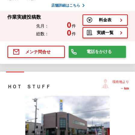
店舗詳細はこちら
作業実績投稿数
料金表
0
先月：
件
0
実績一覧
総数：
件
電話をかける
メンテ問合せ
現在地より
ＨＯＴ ＳＴＵＦＦ
--
km