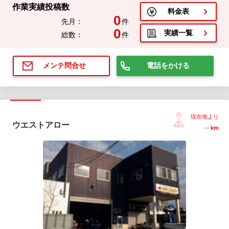
作業実績投稿数
料金表
0
先月：
件
0
実績一覧
総数：
件
電話をかける
メンテ問合せ
現在地より
ウエストアロー
--
km