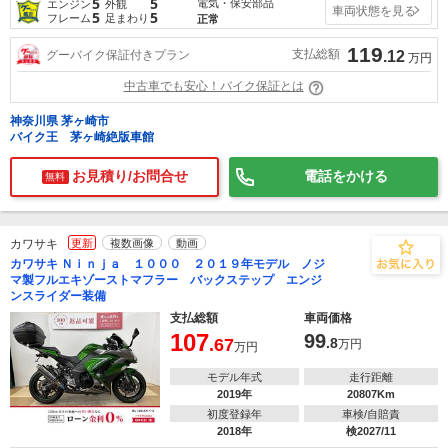
5
5
電気・保安部品
エンジン
外観
車両状態を見る
5
5
フレーム
足まわり
正常
119
支払総額
グーバイク保証付きプラン
.12
万円
中古車でも安心！バイク保証とは
神奈川県 茅ヶ崎市
バイク王 茅ヶ崎絶版車館
お見積り/お問合せ
電話をかける
無料
カワサキ
更新
複数画像
動画
カワサキ Ｎｉｎｊａ １０００ ２０１９年モデル ノジ
マ製フルエキゾーストマフラー バックステップ エンジ
ンスライダー装備
支払総額
車両価格
107
99
.67
.8
万円
万円
モデル年式
走行距離
2019年
20807Km
初度登録年
車検/自賠責
2018年
検2027/11