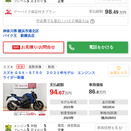
5
5
フレーム
足まわり
正常
98
支払総額
グーバイク保証付きプラン
.49
万円
中古車でも安心！バイク保証とは
神奈川県 横浜市港北区
バイク王 新横浜店
お見積り/お問合せ
電話をかける
無料
スズキ
更新
複数画像
動画
スズキ ＧＳＸ－Ｓ７５０ ２０２１年モデル エンジンス
ライダー装備
支払総額
車両価格
94
86
.67
.8
万円
万円
モデル年式
走行距離
2021年
5811Km
初度登録年
車検/自賠責
2023年
検2028/03
5
5
電気・保安部品
エンジン
外観
車両状態を見る
5
5
フレーム
足まわり
正常