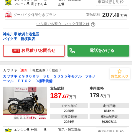
車両状態を見る
5
4
フレーム
足まわり
正常
207
支払総額
グーバイク保証付きプラン
.49
万円
中古車でも安心！バイク保証とは
神奈川県 横浜市港北区
バイク王 新横浜店
お見積り/お問合せ
電話をかける
無料
カワサキ
更新
複数画像
動画
カワサキ Ｚ９００ＲＳ ＳＥ ２０２５年モデル フルノ
ーマル ＥＴＣ２．０標準装備
支払総額
車両価格
187
179
.67
.8
万円
万円
モデル年式
走行距離
2025年
831Km
初度登録年
車検/自賠責
2024年
検2027/11
5
5
電気・保安部品
エンジン
外観
車両状態を見る