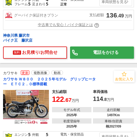
車両状態を見る
5
5
フレーム
足まわり
正常
136
支払総額
グーバイク保証付きプラン
.49
万円
中古車でも安心！バイク保証とは
神奈川県 藤沢市
バイク王 藤沢店
お見積り/お問合せ
電話をかける
無料
カワサキ
更新
複数画像
動画
カワサキ Ｗ８００ ２０２５年モデル グリップヒータ
ー ＥＴＣ２．０標準搭載
支払総額
車両価格
122
114
.67
.8
万円
万円
モデル年式
走行距離
2025年
1497Km
初度登録年
車検/自賠責
2025年
検2027/09
5
5
電気・保安部品
エンジン
外観
車両状態を見る