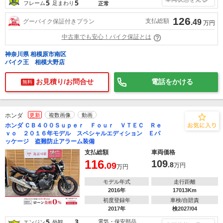
5
5
フレーム
足まわり
正常
126
支払総額
グーバイク保証付きプラン
.49
万円
中古車でも安心！バイク保証とは
神奈川県 相模原市南区
バイク王 相模大野店
お見積り/お問合せ
電話をかける
無料
ホンダ
更新
複数画像
動画
ホンダ ＣＢ４００Ｓｕｐｅｒ Ｆｏｕｒ ＶＴＥＣ Ｒｅ
ｖｏ ２０１６年モデル スペシャルエディション Ｅパ
ッケージ 盗難防止アラーム装備
支払総額
車両価格
116
109
.09
.8
万円
万円
モデル年式
走行距離
2016年
17013Km
初度登録年
車検/自賠責
2017年
検2027/04
5
3
電気・保安部品
エンジン
外観