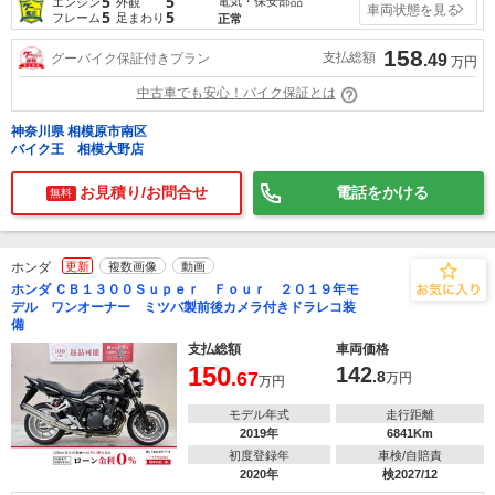
5
5
電気・保安部品
エンジン
外観
車両状態を見る
5
5
フレーム
足まわり
正常
158
支払総額
グーバイク保証付きプラン
.49
万円
中古車でも安心！バイク保証とは
神奈川県 相模原市南区
バイク王 相模大野店
お見積り/お問合せ
電話をかける
無料
ホンダ
更新
複数画像
動画
ホンダ ＣＢ１３００Ｓｕｐｅｒ Ｆｏｕｒ ２０１９年モ
デル ワンオーナー ミツバ製前後カメラ付きドラレコ装
備
支払総額
車両価格
150
142
.67
.8
万円
万円
モデル年式
走行距離
2019年
6841Km
初度登録年
車検/自賠責
2020年
検2027/12