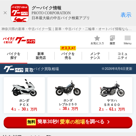
グーバイク情報
PROTO CORPORATION
表示
日本最大級の中古バイク検索アプリ
神奈川県の新車・中古バイク一覧｜新車・中古バイク・二輪車・オートバイ情報なら【グーバイク(GooBike)】
バイクを
新車
バイクを
メンテ
コミュ
探す
販売店
売る
ナンス
ニティ
バイク買取相場
※2026年8月6日更新
ホンダ
ホンダ
ヤマハ
レブル２５０
ＰＣＸ
ＳＲ４００
38
4
30
万円
2
61
.1
万円
万円
.1
.1
～
.1
.1
～
～
簡単30秒!
愛車
相場
を調べる
の
無料