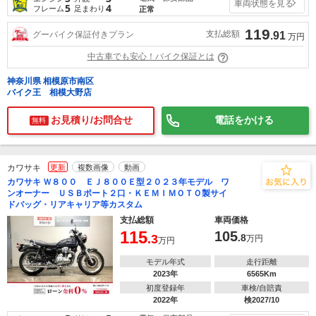
車両状態を見る
5
4
フレーム
足まわり
正常
119
支払総額
グーバイク保証付きプラン
.91
万円
中古車でも安心！バイク保証とは
神奈川県 相模原市南区
バイク王 相模大野店
お見積り/お問合せ
電話をかける
無料
カワサキ
更新
複数画像
動画
カワサキ Ｗ８００ ＥＪ８００Ｅ型２０２３年モデル ワ
ンオーナー ＵＳＢポート２口・ＫＥＭＩＭＯＴＯ製サイ
ドバッグ・リアキャリア等カスタム
支払総額
車両価格
115
105
.3
.8
万円
万円
モデル年式
走行距離
2023年
6565Km
初度登録年
車検/自賠責
2022年
検2027/10