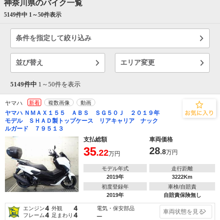
神奈川県のバイク一覧
5149件中 1～
50
件表示
条件を指定して絞り込み
並び替え
エリア変更
5149件中
1～
50
件を表示
ヤマハ
新着
複数画像
動画
ヤマハ ＮＭＡＸ１５５ ＡＢＳ ＳＧ５０Ｊ ２０１９年
モデル ＳＨＡＤ製トップケース リアキャリア ナック
ルガード ７９５１３
支払総額
車両価格
35
28
.22
.8
万円
万円
モデル年式
走行距離
2019年
3222Km
初度登録年
車検/自賠責
2019年
自賠責保険無し
4
4
電気・保安部品
エンジン
外観
車両状態を見る
4
4
フレーム
足まわり
―