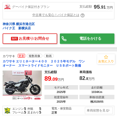
95
支払総額
グーバイク保証付きプラン
.91
万円
中古車でも安心！バイク保証とは
神奈川県 横浜市港北区
バイク王 新横浜店
お見積り/お問合せ
電話をかける
無料
カワサキ
更新
複数画像
動画
カワサキ エリミネーター４００ ２０２５年モデル ワン
オーナー スマートライドモニター ＵＳＢポート装備
支払総額
車両価格
89
82
.09
.8
万円
万円
モデル年式
走行距離
2025年
1034Km
初度登録年
車検/自賠責
2025年
検2028/05
5
5
電気・保安部品
エンジン
外観
車両状態を見る
5
5
フレーム
足まわり
正常