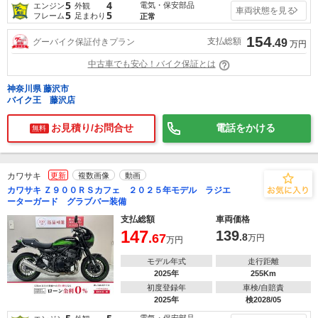
5
4
電気・保安部品
エンジン
外観
車両状態を見る
5
5
フレーム
足まわり
正常
154
支払総額
グーバイク保証付きプラン
.49
万円
中古車でも安心！バイク保証とは
神奈川県 藤沢市
バイク王 藤沢店
お見積り/お問合せ
電話をかける
無料
カワサキ
更新
複数画像
動画
カワサキ Ｚ９００ＲＳカフェ ２０２５年モデル ラジエ
ーターガード グラブバー装備
支払総額
車両価格
147
139
.67
.8
万円
万円
モデル年式
走行距離
2025年
255Km
初度登録年
車検/自賠責
2025年
検2028/05
電気・保安部品