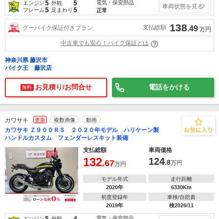
5
5
電気・保安部品
エンジン
外観
車両状態を見る
5
5
フレーム
足まわり
正常
138
支払総額
グーバイク保証付きプラン
.49
万円
中古車でも安心！バイク保証とは
神奈川県 藤沢市
バイク王 藤沢店
お見積り/お問合せ
電話をかける
無料
カワサキ
更新
複数画像
動画
カワサキ Ｚ９００ＲＳ ２０２０年モデル ハリケーン製
ハンドルカスタム フェンダーレスキット装備
支払総額
車両価格
132
124
.67
.8
万円
万円
モデル年式
走行距離
2020年
6330Km
初度登録年
車検/自賠責
2019年
検2026/11
5
4
電気・保安部品
エンジン
外観