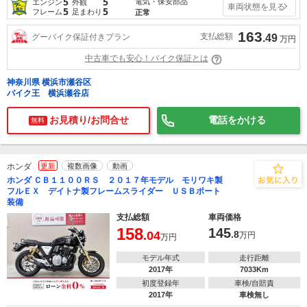
5
5
電気・保安部品
エンジン
外観
車両状態を見る
5
5
フレーム
足まわり
正常
163
支払総額
グーバイク保証付きプラン
.49
万円
中古車でも安心！バイク保証とは
神奈川県 横浜市瀬谷区
バイク王 横浜瀬谷店
お見積り/お問合せ
電話をかける
無料
ホンダ
更新
複数画像
動画
ホンダ ＣＢ１１００ＲＳ ２０１７年モデル モリワキ製
フルＥＸ デイトナ製フレームスライダー ＵＳＢポート
装備
支払総額
車両価格
158
145
.04
.8
万円
万円
モデル年式
走行距離
2017年
7033Km
初度登録年
車検/自賠責
2017年
車検無し