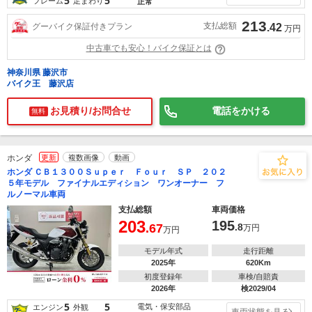
5
5
フレーム
足まわり
正常
213
支払総額
グーバイク保証付きプラン
.42
万円
中古車でも安心！バイク保証とは
神奈川県 藤沢市
バイク王 藤沢店
お見積り/お問合せ
電話をかける
無料
ホンダ
更新
複数画像
動画
ホンダ ＣＢ１３００Ｓｕｐｅｒ Ｆｏｕｒ ＳＰ ２０２
５年モデル ファイナルエディション ワンオーナー フ
ルノーマル車両
支払総額
車両価格
203
195
.67
.8
万円
万円
モデル年式
走行距離
2025年
620Km
初度登録年
車検/自賠責
2026年
検2029/04
5
5
電気・保安部品
エンジン
外観
車両状態を見る