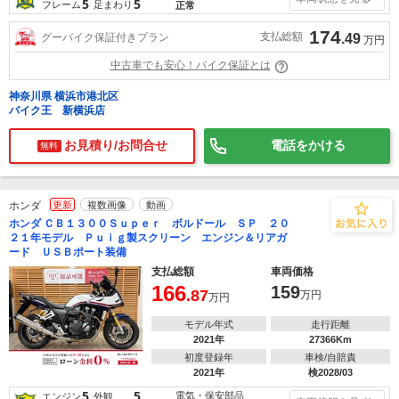
5
5
フレーム
足まわり
正常
174
支払総額
グーバイク保証付きプラン
.49
万円
中古車でも安心！バイク保証とは
神奈川県 横浜市港北区
バイク王 新横浜店
お見積り/お問合せ
電話をかける
無料
ホンダ
更新
複数画像
動画
ホンダ ＣＢ１３００Ｓｕｐｅｒ ボルドール ＳＰ ２０
２１年モデル Ｐｕｉｇ製スクリーン エンジン＆リアガ
ード ＵＳＢポート装備
支払総額
車両価格
166
159
.87
万円
万円
モデル年式
走行距離
2021年
27366Km
初度登録年
車検/自賠責
2021年
検2028/03
5
5
電気・保安部品
エンジン
外観