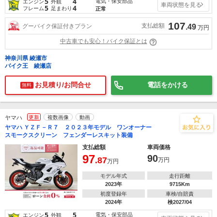
5
4
電気・保安部品
エンジン
外観
車両状態を見る
5
4
フレーム
足まわり
正常
107
支払総額
グーバイク保証付きプラン
.49
万円
中古車でも安心！バイク保証とは
神奈川県 綾瀬市
バイク王 綾瀬店
お見積り/お問合せ
電話をかける
無料
ヤマハ
更新
複数画像
動画
ヤマハ ＹＺＦ－Ｒ７ ２０２３年モデル ワンオーナー
スモークスクリーン フェンダーレスキット装備
支払総額
車両価格
97
90
.87
万円
万円
モデル年式
走行距離
2023年
9715Km
初度登録年
車検/自賠責
2024年
検2027/04
5
5
電気・保安部品
エンジン
外観