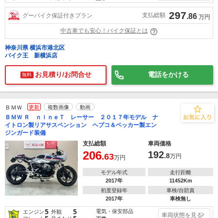
297
支払総額
グーバイク保証付きプラン
.86
万円
中古車でも安心！バイク保証とは
神奈川県 横浜市港北区
バイク王 新横浜店
お見積り/お問合せ
電話をかける
無料
ＢＭＷ
更新
複数画像
動画
ＢＭＷ Ｒ ｎｉｎｅＴ レーサー ２０１７年モデル ナ
イトロン製リアサスペンション ヘプコ＆ベッカー製エン
ジンガード装備
支払総額
車両価格
206
192
.63
.8
万円
万円
モデル年式
走行距離
2017年
11452Km
初度登録年
車検/自賠責
2017年
車検無し
5
5
電気・保安部品
エンジン
外観
車両状態を見る