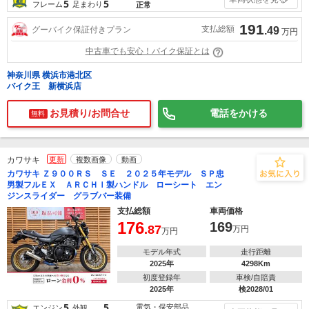
5
5
フレーム
足まわり
正常
191
支払総額
グーバイク保証付きプラン
.49
万円
中古車でも安心！バイク保証とは
神奈川県 横浜市港北区
バイク王 新横浜店
お見積り/お問合せ
電話をかける
無料
カワサキ
更新
複数画像
動画
カワサキ Ｚ９００ＲＳ ＳＥ ２０２５年モデル ＳＰ忠
男製フルＥＸ ＡＲＣＨＩ製ハンドル ローシート エン
ジンスライダー グラブバー装備
支払総額
車両価格
176
169
.87
万円
万円
モデル年式
走行距離
2025年
4298Km
初度登録年
車検/自賠責
2025年
検2028/01
5
5
電気・保安部品
エンジン
外観