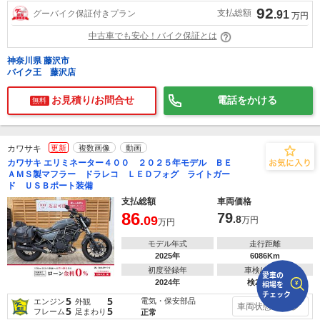
92
支払総額
グーバイク保証付きプラン
.91
万円
で
相場をチェック！
中古車でも安心！バイク保証とは
車種選択するだけ、かんたん相場検索
神奈川県 藤沢市
まずはメーカーを選択する
バイク王 藤沢店
お見積り/お問合せ
電話をかける
排気量
無料
車種
カワサキ
更新
複数画像
動画
型式(任意)
カワサキ エリミネーター４００ ２０２５年モデル ＢＥ
ＡＭＳ製マフラー ドラレコ ＬＥＤフォグ ライトガー
ド ＵＳＢポート装備
走行距離(任意)
支払総額
車両価格
86
79
.09
.8
万円
万円
モデル年式
走行距離
2025年
6086Km
初度登録年
車検/自賠責
2024年
検2027/03
5
5
電気・保安部品
エンジン
外観
車両状態を見る
5
5
フレーム
足まわり
正常