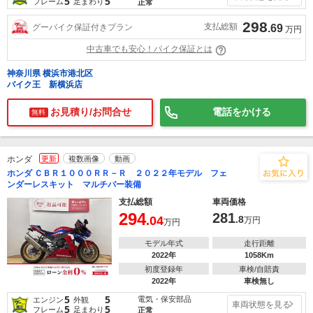
5
5
フレーム
足まわり
正常
298
支払総額
グーバイク保証付きプラン
.69
万円
中古車でも安心！バイク保証とは
神奈川県 横浜市港北区
バイク王 新横浜店
お見積り/お問合せ
電話をかける
無料
ホンダ
更新
複数画像
動画
ホンダ ＣＢＲ１０００ＲＲ－Ｒ ２０２２年モデル フェ
ンダーレスキット マルチバー装備
支払総額
車両価格
294
281
.04
.8
万円
万円
モデル年式
走行距離
2022年
1058Km
初度登録年
車検/自賠責
2022年
車検無し
5
5
電気・保安部品
エンジン
外観
車両状態を見る
5
5
フレーム
足まわり
正常