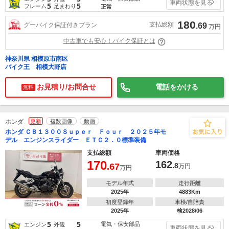
車両状態を見る
5
5
フレーム
足まわり
正常
180
支払総額
グーバイク保証付きプラン
.69
万円
中古車でも安心！バイク保証とは
神奈川県 相模原市南区
バイク王 相模大野店
お見積り/お問合せ
電話をかける
無料
ホンダ
更新
複数画像
動画
ホンダ ＣＢ１３００Ｓｕｐｅｒ Ｆｏｕｒ ２０２５年モ
デル エンジンスライダー ＥＴＣ２．０標準装備
支払総額
車両価格
170
162
.67
.8
万円
万円
モデル年式
走行距離
2025年
4883Km
初度登録年
車検/自賠責
2025年
検2028/06
5
5
電気・保安部品
エンジン
外観
車両状態を見る