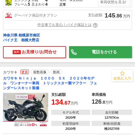
車両状態を見る
5
4
フレーム
足まわり
正常
145
支払総額
グーバイク保証付きプラン
.86
万円
中古車でも安心！バイク保証とは
神奈川県 相模原市南区
バイク王 相模大野店
お見積り/お問合せ
電話をかける
無料
カワサキ
更新
複数画像
動画
カワサキ Ｎｉｎｊａ １０００ ＳＸ ２０２０年モデ
ル ワンオーナー車両 トリックスター製マフラー フェ
ンダーレスキット装備
支払総額
車両価格
134
126
.67
.8
万円
万円
モデル年式
走行距離
2020年
12797Km
初度登録年
車検/自賠責
2020年
検2027/09