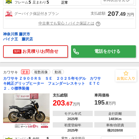
5
5
フレーム
足まわり
正常
207
支払総額
グーバイク保証付きプラン
.49
万円
中古車でも安心！バイク保証とは
神奈川県 藤沢市
バイク王 藤沢店
お見積り/お問合せ
電話をかける
無料
カワサキ
更新
複数画像
動画
カワサキ Ｚ９００ＲＳ ＳＥ ２０２５年モデル カワサ
キ純正グリップヒーター フェンダーレスキット ＥＴＣ
２．０標準装備
支払総額
車両価格
203
195
.67
.8
万円
万円
モデル年式
走行距離
2025年
1483Km
初度登録年
車検/自賠責
2025年
検2028/08
5
5
電気・保安部品
エンジン
外観