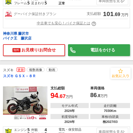
車両状態を見る
5
5
フレーム
足まわり
正常
101
支払総額
グーバイク保証付きプラン
.69
万円
中古車でも安心！バイク保証とは
神奈川県 藤沢市
バイク王 藤沢店
お見積り/お問合せ
電話をかける
無料
スズキ
更新
複数画像
動画
スズキ ＧＳＸ－８Ｒ
支払総額
車両価格
94
86
.67
.8
万円
万円
モデル年式
走行距離
2024年
7030Km
初度登録年
車検/自賠責
2024年
検2027/03
5
4
電気・保安部品
エンジン
外観
車両状態を見る