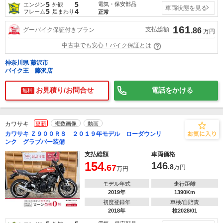
5
5
電気・保安部品
エンジン
外観
車両状態を見る
5
4
フレーム
足まわり
正常
161
支払総額
グーバイク保証付きプラン
.86
万円
中古車でも安心！バイク保証とは
神奈川県 藤沢市
バイク王 藤沢店
お見積り/お問合せ
電話をかける
無料
カワサキ
更新
複数画像
動画
カワサキ Ｚ９００ＲＳ ２０１９年モデル ローダウンリ
ンク グラブバー装備
支払総額
車両価格
154
146
.67
.8
万円
万円
モデル年式
走行距離
2019年
1390Km
初度登録年
車検/自賠責
2018年
検2028/01