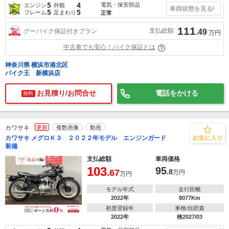
5
4
電気・保安部品
エンジン
外観
車両状態を見る
5
5
フレーム
足まわり
正常
111
支払総額
グーバイク保証付きプラン
.49
万円
中古車でも安心！バイク保証とは
神奈川県 横浜市港北区
バイク王 新横浜店
お見積り/お問合せ
電話をかける
無料
カワサキ
更新
複数画像
動画
カワサキ メグロＫ３ ２０２２年モデル エンジンガード
装備
支払総額
車両価格
103
95
.67
.8
万円
万円
モデル年式
走行距離
2022年
8077Km
初度登録年
車検/自賠責
2022年
検2027/03