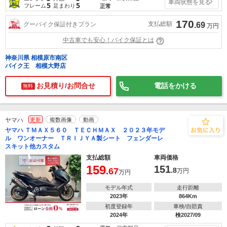
車両状態を見る
5
5
フレーム
足まわり
正常
170
支払総額
グーバイク保証付きプラン
.69
万円
中古車でも安心！バイク保証とは
神奈川県 相模原市南区
バイク王 相模大野店
お見積り/お問合せ
電話をかける
無料
ヤマハ
更新
複数画像
動画
ヤマハ ＴＭＡＸ５６０ ＴＥＣＨＭＡＸ ２０２３年モデ
ル ワンオーナー ＴＲＩＪＹＡ製シート フェンダーレ
スキット他カスタム
支払総額
車両価格
159
151
.67
.8
万円
万円
モデル年式
走行距離
2023年
864Km
初度登録年
車検/自賠責
2024年
検2027/09