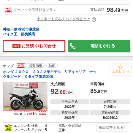
98
支払総額
グーバイク保証付きプラン
.49
万円
中古車でも安心！バイク保証とは
神奈川県 横浜市港北区
バイク王 新横浜店
お見積り/お問合せ
電話をかける
無料
ホンダ
更新
複数画像
動画
ホンダ ４００Ｘ ２０２２年モデル リアキャリア ナッ
クルガード Ｃタイプ電源装備
支払総額
車両価格
92
85
.09
.8
万円
万円
モデル年式
走行距離
2022年
7420Km
初度登録年
車検/自賠責
2023年
検2026/12
5
4
電気・保安部品
エンジン
外観
車両状態を見る
5
5
フレーム
足まわり
正常