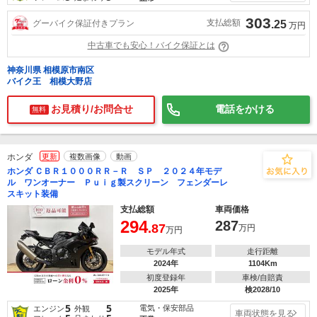
303
支払総額
グーバイク保証付きプラン
.25
万円
中古車でも安心！バイク保証とは
神奈川県 相模原市南区
バイク王 相模大野店
お見積り/お問合せ
電話をかける
無料
ホンダ
更新
複数画像
動画
ホンダ ＣＢＲ１０００ＲＲ－Ｒ ＳＰ ２０２４年モデ
ル ワンオーナー Ｐｕｉｇ製スクリーン フェンダーレ
スキット装備
支払総額
車両価格
294
287
.87
万円
万円
モデル年式
走行距離
2024年
1104Km
初度登録年
車検/自賠責
2025年
検2028/10
5
5
電気・保安部品
エンジン
外観
車両状態を見る