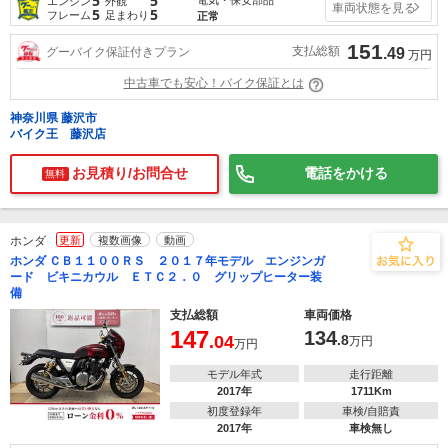
5
5
エンジン
外観
車両状態を見る
5
5
フレーム
足まわり
正常
151
支払総額
グーバイク保証付きプラン
.49
万円
中古車でも安心！バイク保証とは
神奈川県 藤沢市
バイク王 藤沢店
お見積り/お問合せ
電話をかける
無料
ホンダ
更新
複数画像
動画
ホンダ ＣＢ１１００ＲＳ ２０１７年モデル エンジンガ
ード ビキニカウル ＥＴＣ２．０ グリップヒーター装
備
支払総額
車両価格
147
134
.04
.8
万円
万円
モデル年式
走行距離
2017年
1711Km
初度登録年
車検/自賠責
2017年
車検無し