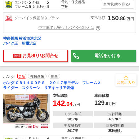
5
5
電気・保安部品
エンジン
外観
車両状態を見る
5
4
フレーム
足まわり
正常
150
支払総額
グーバイク保証付きプラン
.86
万円
中古車でも安心！バイク保証とは
神奈川県 横浜市港北区
バイク王 新横浜店
お見積り/お問合せ
電話をかける
無料
ホンダ
更新
複数画像
動画
ホンダ ＣＢ１１００ＲＳ ２０１７年モデル フレームス
ライダー スクリーン リアキャリア装備
支払総額
車両価格
142
129
.04
.8
万円
万円
モデル年式
走行距離
2017年
4657Km
初度登録年
車検/自賠責
2017年
車検無し
5
4
電気・保安部品
エンジン
外観