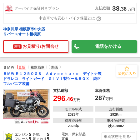
38
支払総額
グーバイク保証付きプラン
.38
万円
中古車でも安心！バイク保証とは
神奈川県 相模原市中央区
リバースオート相模原
お見積り/お問合せ
電話をかける
無料
ＢＭＷ
更新
複数画像
動画
ＢＭＷ Ｒ１２５０ＧＳ Ａｄｖｅｎｔｕｒｅ デイトナ製
ドラレコ ライトガード ＧＩＶＩ製ツールＢＯＸ 純正
フルパニア装備
支払総額
車両価格
296
287
.46
万円
万円
モデル年式
走行距離
2023年
292Km
初度登録年
車検/自賠責
2023年
検2028/02
5
5
電気・保安部品
エンジン
外観
車両状態を見る
5
5
フレーム
足まわり
正常