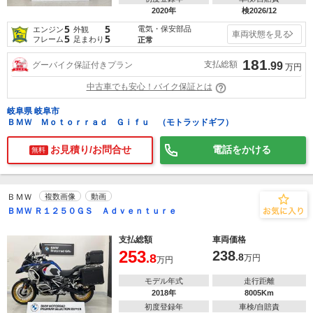
2020年
検2026/12
5
5
電気・保安部品
エンジン
外観
車両状態を見る
5
5
フレーム
足まわり
正常
181
支払総額
グーバイク保証付きプラン
.99
万円
中古車でも安心！バイク保証とは
岐阜県 岐阜市
ＢＭＷ Ｍｏｔｏｒｒａｄ Ｇｉｆｕ （モトラッドギフ）
お見積り/お問合せ
電話をかける
無料
ＢＭＷ
複数画像
動画
ＢＭＷ Ｒ１２５０ＧＳ Ａｄｖｅｎｔｕｒｅ
支払総額
車両価格
253
238
.8
.8
万円
万円
モデル年式
走行距離
2018年
8005Km
初度登録年
車検/自賠責