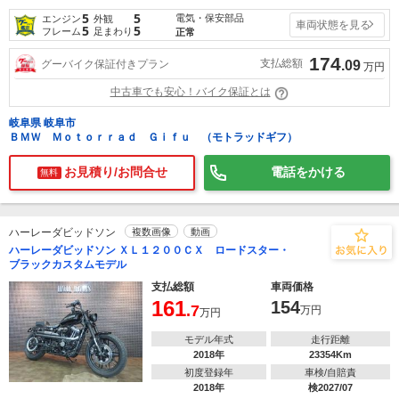
5
5
電気・保安部品
エンジン
外観
車両状態を見る
5
5
フレーム
足まわり
正常
174
支払総額
グーバイク保証付きプラン
.09
万円
中古車でも安心！バイク保証とは
岐阜県 岐阜市
ＢＭＷ Ｍｏｔｏｒｒａｄ Ｇｉｆｕ （モトラッドギフ）
お見積り/お問合せ
電話をかける
無料
ハーレーダビッドソン
複数画像
動画
ハーレーダビッドソン ＸＬ１２００ＣＸ ロードスター・
ブラックカスタムモデル
支払総額
車両価格
161
154
.7
万円
万円
モデル年式
走行距離
2018年
23354Km
初度登録年
車検/自賠責
2018年
検2027/07