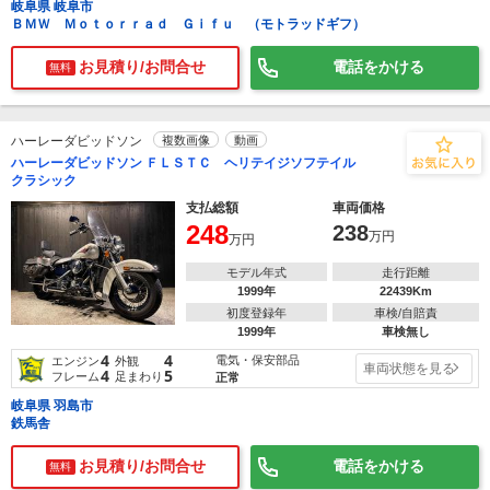
岐阜県 岐阜市
ＢＭＷ Ｍｏｔｏｒｒａｄ Ｇｉｆｕ （モトラッドギフ）
お見積り/お問合せ
電話をかける
無料
ハーレーダビッドソン
複数画像
動画
ハーレーダビッドソン ＦＬＳＴＣ ヘリテイジソフテイル
クラシック
支払総額
車両価格
248
238
万円
万円
モデル年式
走行距離
1999年
22439Km
初度登録年
車検/自賠責
1999年
車検無し
4
4
電気・保安部品
エンジン
外観
車両状態を見る
4
5
フレーム
足まわり
正常
岐阜県 羽島市
鉄馬舎
お見積り/お問合せ
電話をかける
無料