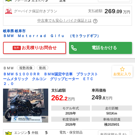
正常
269
支払総額
グーバイク保証付きプラン
.09
万円
中古車でも安心！バイク保証とは
岐阜県 岐阜市
ＢＭＷ Ｍｏｔｏｒｒａｄ Ｇｉｆｕ （モトラッドギフ）
お見積り/お問合せ
電話をかける
無料
ＢＭＷ
複数画像
動画
ＢＭＷ Ｓ１０００ＲＲ ＢＭＷ認定中古車 ブラックスト
ームメタリック クルコン グリップヒーター ＥＴＣ
２．０
支払総額
車両価格
262
249
.2
.8
万円
万円
モデル年式
走行距離
2026年
501Km
初度登録年
車検/自賠責
2026年
検2029/01
5
5
電気・保安部品
エンジン
外観
車両状態を見る