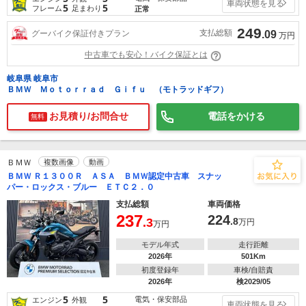
車両状態を見る
5
5
フレーム
足まわり
正常
249
支払総額
グーバイク保証付きプラン
.09
万円
中古車でも安心！バイク保証とは
岐阜県 岐阜市
ＢＭＷ Ｍｏｔｏｒｒａｄ Ｇｉｆｕ （モトラッドギフ）
お見積り/お問合せ
電話をかける
無料
ＢＭＷ
複数画像
動画
ＢＭＷ Ｒ１３００Ｒ ＡＳＡ ＢＭＷ認定中古車 スナッ
パー・ロックス・ブルー ＥＴＣ２．０
支払総額
車両価格
237
224
.3
.8
万円
万円
モデル年式
走行距離
2026年
501Km
初度登録年
車検/自賠責
2026年
検2029/05
5
5
電気・保安部品
エンジン
外観
車両状態を見る