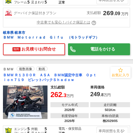
5
5
フレーム
足まわり
正常
269
支払総額
グーバイク保証付きプラン
.09
万円
中古車でも安心！バイク保証とは
岐阜県 岐阜市
ＢＭＷ Ｍｏｔｏｒｒａｄ Ｇｉｆｕ （モトラッドギフ）
お見積り/お問合せ
電話をかける
無料
ＢＭＷ
複数画像
動画
ＢＭＷ Ｒ１３００Ｒ ＡＳＡ ＢＭＷ認定中古車 Ｏｐｔ
ｉｏｎ７１９ ビレットパックＳｈａｄｏｗ
支払総額
車両価格
262
249
.3
.8
万円
万円
モデル年式
走行距離
2026年
501Km
初度登録年
車検/自賠責
2026年
検2029/05
5
5
電気・保安部品
エンジン
外観
車両状態を見る
5
5
フレーム
足まわり