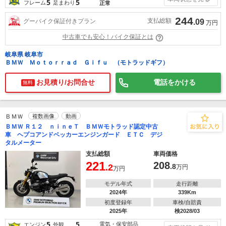
5
5
フレーム
足まわり
正常
244
支払総額
グーバイク保証付きプラン
.09
万円
中古車でも安心！バイク保証とは
岐阜県 岐阜市
ＢＭＷ Ｍｏｔｏｒｒａｄ Ｇｉｆｕ （モトラッドギフ）
お見積り/お問合せ
電話をかける
無料
ＢＭＷ
複数画像
動画
ＢＭＷ Ｒ１２ ｎｉｎｅＴ ＢＭＷモトラッド認定中古
車 ヘプコアンドベッカーエンジンガード ＥＴＣ デジ
タルメーター
支払総額
車両価格
221
208
.2
.8
万円
万円
モデル年式
走行距離
2024年
339Km
初度登録年
車検/自賠責
2025年
検2028/03
5
5
電気・保安部品
エンジン
外観