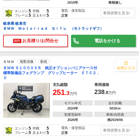
2019年
車検無し
5
5
電気・保安部品
エンジン
外観
車両状態を見る
5
5
フレーム
足まわり
正常
岐阜県 岐阜市
ＢＭＷ Ｍｏｔｏｒｒａｄ Ｇｉｆｕ （モトラッドギフ）
お見積り/お問合せ
電話をかける
無料
ＢＭＷ
複数画像
動画
ＢＭＷ Ｓ１０００ＸＲ 純正オプションパニアケース付
標準装備品フォグランプ グリップヒーター ＥＴＣ２．
０
支払総額
車両価格
251
238
.3
.8
万円
万円
モデル年式
走行距離
2024年
501Km
初度登録年
車検/自賠責
2026年
検2029/06
5
5
電気・保安部品
エンジン
外観
車両状態を見る
5
5
フレーム
足まわり
正常