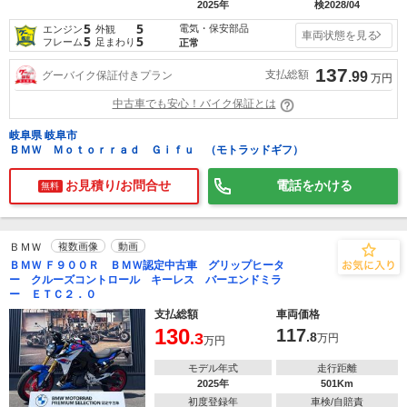
2025年
検2028/04
5
5
電気・保安部品
エンジン
外観
車両状態を見る
5
5
フレーム
足まわり
正常
137
支払総額
グーバイク保証付きプラン
.99
万円
中古車でも安心！バイク保証とは
岐阜県 岐阜市
ＢＭＷ Ｍｏｔｏｒｒａｄ Ｇｉｆｕ （モトラッドギフ）
お見積り/お問合せ
電話をかける
無料
ＢＭＷ
複数画像
動画
ＢＭＷ Ｆ９００Ｒ ＢＭＷ認定中古車 グリップヒータ
ー クルーズコントロール キーレス バーエンドミラ
ー ＥＴＣ２．０
支払総額
車両価格
130
117
.3
.8
万円
万円
モデル年式
走行距離
2025年
501Km
初度登録年
車検/自賠責