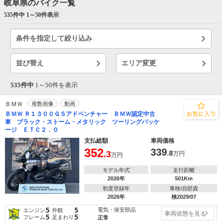
岐阜県のバイク一覧
535件中 1～
50
件表示
条件を指定して絞り込み
並び替え
エリア変更
535件中
1～
50
件を表示
ＢＭＷ
複数画像
動画
ＢＭＷ Ｒ１３００ＧＳアドベンチャー ＢＭＷ認定中古
車 ブラック・ストーム・メタリック ツーリングパッケ
ージ ＥＴＣ２．０
支払総額
車両価格
352
339
.3
.8
万円
万円
モデル年式
走行距離
2026年
501Km
初度登録年
車検/自賠責
2026年
検2029/07
5
5
電気・保安部品
エンジン
外観
車両状態を見る
5
5
フレーム
足まわり
正常