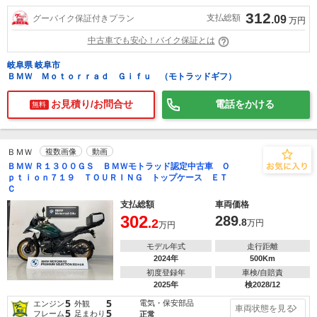
312
支払総額
グーバイク保証付きプラン
.09
万円
中古車でも安心！バイク保証とは
岐阜県 岐阜市
ＢＭＷ Ｍｏｔｏｒｒａｄ Ｇｉｆｕ （モトラッドギフ）
お見積り/お問合せ
電話をかける
無料
ＢＭＷ
複数画像
動画
ＢＭＷ Ｒ１３００ＧＳ ＢＭＷモトラッド認定中古車 Ｏ
ｐｔｉｏｎ７１９ ＴＯＵＲＩＮＧ トップケース ＥＴ
Ｃ
支払総額
車両価格
302
289
.2
.8
万円
万円
モデル年式
走行距離
2024年
500Km
初度登録年
車検/自賠責
2025年
検2028/12
5
5
電気・保安部品
エンジン
外観
車両状態を見る
5
5
フレーム
足まわり
正常