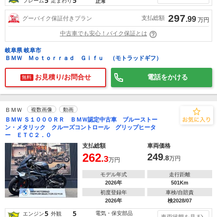
5
5
フレーム
足まわり
正常
297
支払総額
グーバイク保証付きプラン
.99
万円
中古車でも安心！バイク保証とは
岐阜県 岐阜市
ＢＭＷ Ｍｏｔｏｒｒａｄ Ｇｉｆｕ （モトラッドギフ）
お見積り/お問合せ
電話をかける
無料
ＢＭＷ
複数画像
動画
ＢＭＷ Ｓ１０００ＲＲ ＢＭＷ認定中古車 ブルーストー
ン・メタリック クルーズコントロール グリップヒータ
ー ＥＴＣ２．０
支払総額
車両価格
262
249
.3
.8
万円
万円
モデル年式
走行距離
2026年
501Km
初度登録年
車検/自賠責
2026年
検2028/07
5
5
電気・保安部品
エンジン
外観
車両状態を見る