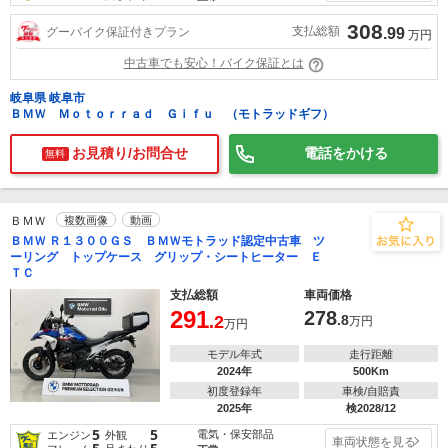
308
支払総額
グーバイク保証付きプラン
.99
万円
中古車でも安心！バイク保証とは
岐阜県 岐阜市
ＢＭＷ Ｍｏｔｏｒｒａｄ Ｇｉｆｕ （モトラッドギフ）
お見積り/お問合せ
電話をかける
無料
ＢＭＷ
複数画像
動画
ＢＭＷ Ｒ１３００ＧＳ ＢＭＷモトラッド認定中古車 ツ
ーリング トップケース グリップ・シートヒーター Ｅ
ＴＣ
支払総額
車両価格
291
278
.2
.8
万円
万円
モデル年式
走行距離
2024年
500Km
初度登録年
車検/自賠責
2025年
検2028/12
5
5
電気・保安部品
エンジン
外観
車両状態を見る