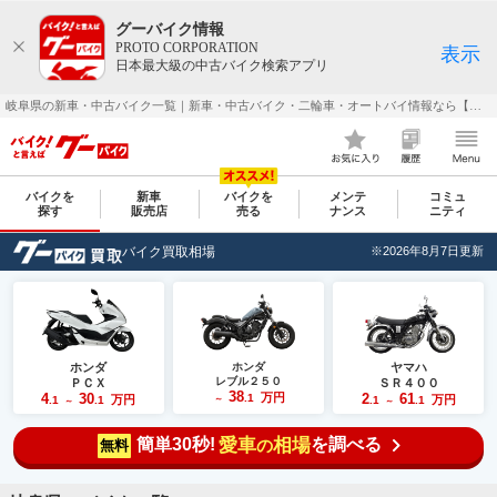
グーバイク情報
PROTO CORPORATION
表示
日本最大級の中古バイク検索アプリ
岐阜県の新車・中古バイク一覧｜新車・中古バイク・二輪車・オートバイ情報なら【グーバイク(GooBike)】
バイクを
新車
バイクを
メンテ
コミュ
探す
販売店
売る
ナンス
ニティ
バイク買取相場
※2026年8月7日更新
ホンダ
ホンダ
ヤマハ
レブル２５０
ＰＣＸ
ＳＲ４００
38
4
30
万円
2
61
.1
万円
万円
.1
.1
～
.1
.1
～
～
簡単30秒!
愛車
相場
を調べる
の
無料