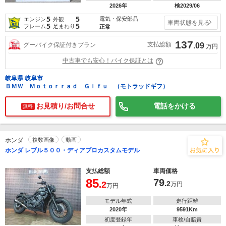
2026年
検2029/06
5
5
電気・保安部品
エンジン
外観
車両状態を見る
5
5
フレーム
足まわり
正常
137
支払総額
グーバイク保証付きプラン
.09
万円
中古車でも安心！バイク保証とは
岐阜県 岐阜市
ＢＭＷ Ｍｏｔｏｒｒａｄ Ｇｉｆｕ （モトラッドギフ）
お見積り/お問合せ
電話をかける
無料
ホンダ
複数画像
動画
ホンダ レブル５００・ディアブロカスタムモデル
支払総額
車両価格
85
79
.2
.2
万円
万円
モデル年式
走行距離
2020年
9591Km
初度登録年
車検/自賠責