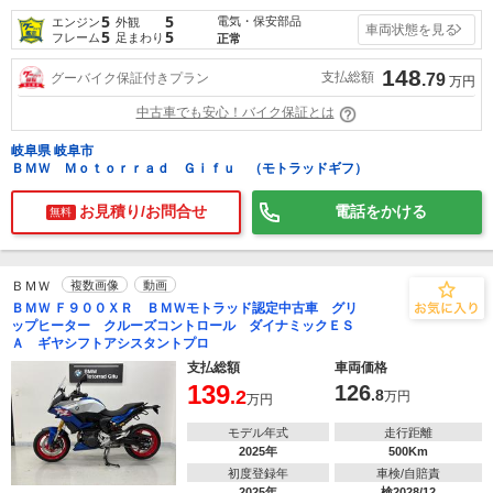
5
5
電気・保安部品
エンジン
外観
車両状態を見る
5
5
フレーム
足まわり
正常
148
支払総額
グーバイク保証付きプラン
.79
万円
中古車でも安心！バイク保証とは
岐阜県 岐阜市
ＢＭＷ Ｍｏｔｏｒｒａｄ Ｇｉｆｕ （モトラッドギフ）
お見積り/お問合せ
電話をかける
無料
ＢＭＷ
複数画像
動画
ＢＭＷ Ｆ９００ＸＲ ＢＭＷモトラッド認定中古車 グリ
ップヒーター クルーズコントロール ダイナミックＥＳ
Ａ ギヤシフトアシスタントプロ
支払総額
車両価格
139
126
.2
.8
万円
万円
モデル年式
走行距離
2025年
500Km
初度登録年
車検/自賠責
2025年
検2028/12