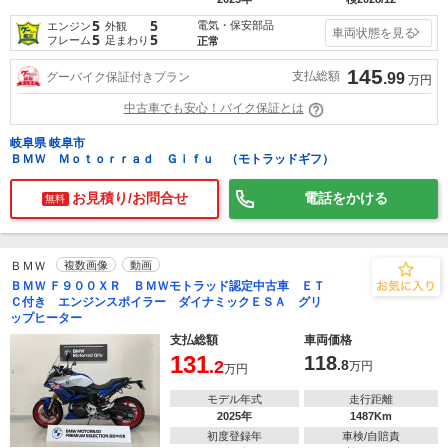
5
5
電気・保安部品
エンジン
外観
車両状態を見る
5
5
フレーム
足まわり
正常
145
支払総額
グーバイク保証付きプラン
.99
万円
中古車でも安心！バイク保証とは
岐阜県 岐阜市
ＢＭＷ Ｍｏｔｏｒｒａｄ Ｇｉｆｕ （モトラッドギフ）
お見積り/お問合せ
電話をかける
無料
ＢＭＷ
複数画像
動画
ＢＭＷ Ｆ９００ＸＲ ＢＭＷモトラッド認定中古車 ＥＴ
Ｃ付き エンジンスポイラー ダイナミックＥＳＡ グリ
ップヒーター
支払総額
車両価格
131
118
.2
.8
万円
万円
モデル年式
走行距離
2025年
1487Km
初度登録年
車検/自賠責