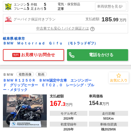
5
5
電気・保安部品
エンジン
外観
車両状態を見る
5
5
フレーム
足まわり
正常
185
支払総額
グーバイク保証付きプラン
.99
万円
中古車でも安心！バイク保証とは
岐阜県 岐阜市
ＢＭＷ Ｍｏｔｏｒｒａｄ Ｇｉｆｕ （モトラッドギフ）
お見積り/お問合せ
電話をかける
無料
ＢＭＷ
複数画像
動画
ＢＭＷ Ｒ１２５０Ｒ ＢＭＷ認定中古車 エンジンガー
ド グリップヒーター ＥＴＣ２．０ レーシング・ブル
ー・メタリック
支払総額
車両価格
167
154
.3
.8
万円
万円
モデル年式
走行距離
2024年
501Km
初度登録年
車検/自賠責
2026年
検2029/06