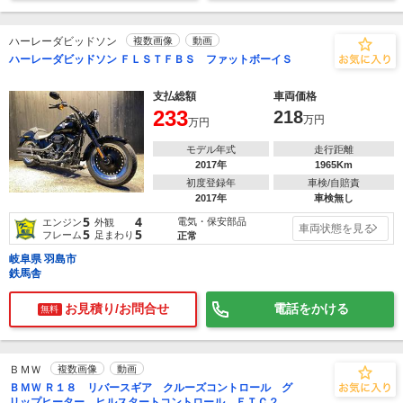
ハーレーダビッドソン
複数画像
動画
ハーレーダビッドソン ＦＬＳＴＦＢＳ ファットボーイＳ
支払総額
車両価格
233
218
万円
万円
モデル年式
走行距離
2017年
1965Km
初度登録年
車検/自賠責
2017年
車検無し
5
4
電気・保安部品
エンジン
外観
車両状態を見る
5
5
フレーム
足まわり
正常
岐阜県 羽島市
鉄馬舎
お見積り/お問合せ
電話をかける
無料
ＢＭＷ
複数画像
動画
ＢＭＷ Ｒ１８ リバースギア クルーズコントロール グ
リップヒーター ヒルスタートコントロール ＥＴＣ２．