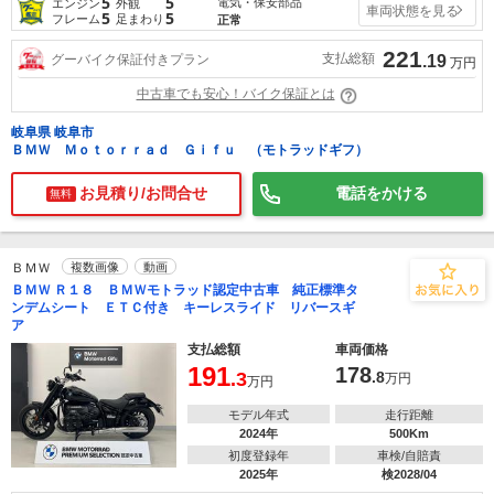
5
5
電気・保安部品
エンジン
外観
車両状態を見る
5
5
フレーム
足まわり
正常
221
支払総額
グーバイク保証付きプラン
.19
万円
中古車でも安心！バイク保証とは
岐阜県 岐阜市
ＢＭＷ Ｍｏｔｏｒｒａｄ Ｇｉｆｕ （モトラッドギフ）
お見積り/お問合せ
電話をかける
無料
ＢＭＷ
複数画像
動画
ＢＭＷ Ｒ１８ ＢＭＷモトラッド認定中古車 純正標準タ
ンデムシート ＥＴＣ付き キーレスライド リバースギ
ア
支払総額
車両価格
191
178
.3
.8
万円
万円
モデル年式
走行距離
2024年
500Km
初度登録年
車検/自賠責
2025年
検2028/04