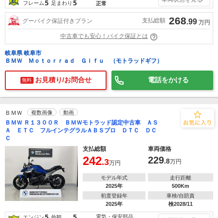
5
5
フレーム
足まわり
正常
268
支払総額
グーバイク保証付きプラン
.99
万円
中古車でも安心！バイク保証とは
岐阜県 岐阜市
ＢＭＷ Ｍｏｔｏｒｒａｄ Ｇｉｆｕ （モトラッドギフ）
お見積り/お問合せ
電話をかける
無料
ＢＭＷ
複数画像
動画
ＢＭＷ Ｒ１３００Ｒ ＢＭＷモトラッド認定中古車 ＡＳ
Ａ ＥＴＣ フルインテグラルＡＢＳプロ ＤＴＣ ＤＣ
Ｃ
支払総額
車両価格
242
229
.3
.8
万円
万円
モデル年式
走行距離
2025年
500Km
初度登録年
車検/自賠責
2025年
検2028/11
5
5
電気・保安部品
エンジン
外観