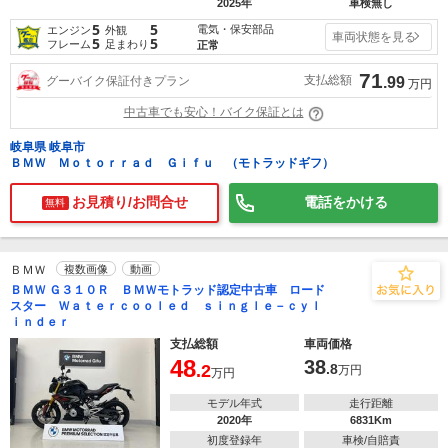
2025年
車検無し
5
5
電気・保安部品
エンジン
外観
車両状態を見る
5
5
フレーム
足まわり
正常
71
支払総額
グーバイク保証付きプラン
.99
万円
中古車でも安心！バイク保証とは
岐阜県 岐阜市
ＢＭＷ Ｍｏｔｏｒｒａｄ Ｇｉｆｕ （モトラッドギフ）
お見積り/お問合せ
電話をかける
無料
ＢＭＷ
複数画像
動画
ＢＭＷ Ｇ３１０Ｒ ＢＭＷモトラッド認定中古車 ロード
スター Ｗａｔｅｒｃｏｏｌｅｄ ｓｉｎｇｌｅ－ｃｙｌ
ｉｎｄｅｒ
支払総額
車両価格
48
38
.2
.8
万円
万円
モデル年式
走行距離
2020年
6831Km
初度登録年
車検/自賠責