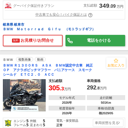
349
支払総額
グーバイク保証付きプラン
.09
万円
中古車でも安心！バイク保証とは
岐阜県 岐阜市
ＢＭＷ Ｍｏｔｏｒｒａｄ Ｇｉｆｕ （モトラッドギフ）
お見積り/お問合せ
電話をかける
無料
ＢＭＷ
複数画像
動画
ＢＭＷ Ｒ１３００ＲＳ ＡＳＡ ＢＭＷ認定中古車 純正
ＯＰ アクラポビッチマフラー パニアケース スモーク
シールド ＥＴＣ２．０ ＡＣＣ
支払総額
車両価格
305
292
.3
.8
万円
万円
モデル年式
走行距離
2026年
501Km
初度登録年
車検/自賠責
2026年
検2029/05
5
5
電気・保安部品
エンジン
外観
車両状態を見る
5
5
フレーム
足まわり
正常