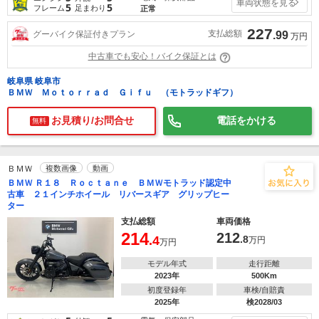
車両状態を見る
5
5
フレーム
足まわり
正常
227
支払総額
グーバイク保証付きプラン
.99
万円
中古車でも安心！バイク保証とは
岐阜県 岐阜市
ＢＭＷ Ｍｏｔｏｒｒａｄ Ｇｉｆｕ （モトラッドギフ）
お見積り/お問合せ
電話をかける
無料
ＢＭＷ
複数画像
動画
ＢＭＷ Ｒ１８ Ｒｏｃｔａｎｅ ＢＭＷモトラッド認定中
古車 ２１インチホイール リバースギア グリップヒー
ター
支払総額
車両価格
214
212
.4
.8
万円
万円
モデル年式
走行距離
2023年
500Km
初度登録年
車検/自賠責
2025年
検2028/03