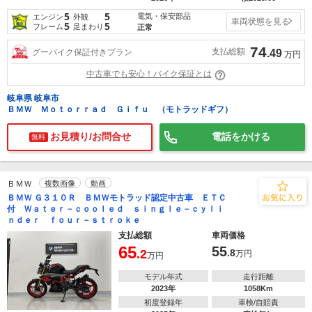
5
5
電気・保安部品
エンジン
外観
車両状態を見る
5
5
フレーム
足まわり
正常
74
支払総額
グーバイク保証付きプラン
.49
万円
中古車でも安心！バイク保証とは
岐阜県 岐阜市
ＢＭＷ Ｍｏｔｏｒｒａｄ Ｇｉｆｕ （モトラッドギフ）
お見積り/お問合せ
電話をかける
無料
ＢＭＷ
複数画像
動画
ＢＭＷ Ｇ３１０Ｒ ＢＭＷモトラッド認定中古車 ＥＴＣ
付 Ｗａｔｅｒ－ｃｏｏｌｅｄ ｓｉｎｇｌｅ－ｃｙｌｉ
ｎｄｅｒ ｆｏｕｒ－ｓｔｒｏｋｅ
支払総額
車両価格
65
55
.2
.8
万円
万円
モデル年式
走行距離
2023年
1058Km
初度登録年
車検/自賠責