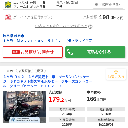
5
5
電気・保安部品
エンジン
外観
車両状態を見る
5
5
フレーム
足まわり
正常
198
支払総額
グーバイク保証付きプラン
.09
万円
中古車でも安心！バイク保証とは
岐阜県 岐阜市
ＢＭＷ Ｍｏｔｏｒｒａｄ Ｇｉｆｕ （モトラッドギフ）
お見積り/お問合せ
電話をかける
無料
ＢＭＷ
複数画像
動画
ＢＭＷ Ｒ１２ ＢＭＷ認定中古車 ツーリングパッケー
ジ ＳＰコネクト製スマホホルダー クルーズコントロー
ル グリップヒーター ＥＴＣ２．０
支払総額
車両価格
179
166
.2
.8
万円
万円
モデル年式
走行距離
2024年
501Km
初度登録年
車検/自賠責
2026年
検2029/06