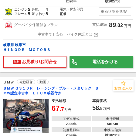
2020年
検2027/06
5
4
電気・保安部品
エンジン
外観
車両状態を見る
5
5
フレーム
足まわり
正常
89
支払総額
グーバイク保証付きプラン
.02
万円
中古車でも安心！バイク保証とは
岐阜県 岐阜市
ＨＩＮＯＤＥ ＭＯＴＯＲＳ
お見積り/お問合せ
電話をかける
無料
ＢＭＷ
複数画像
動画
ＢＭＷ Ｇ３１０Ｒ レーシング・ブルー・メタリック Ｂ
ＭＷ認定中古車 ＥＴＣ車載器付き
支払総額
車両価格
67
58
.7
.8
万円
万円
モデル年式
走行距離
2026年
501Km
初度登録年
車検/自賠責
2026年
検2029/06