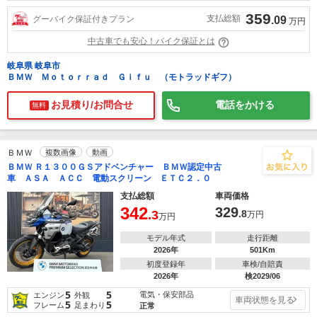
359
支払総額
グーバイク保証付きプラン
.09
万円
中古車でも安心！バイク保証とは
岐阜県 岐阜市
ＢＭＷ Ｍｏｔｏｒｒａｄ Ｇｉｆｕ （モトラッドギフ）
お見積り/お問合せ
電話をかける
無料
ＢＭＷ
複数画像
動画
ＢＭＷ Ｒ１３００ＧＳアドベンチャー ＢＭＷ認定中古
車 ＡＳＡ ＡＣＣ 電動スクリーン ＥＴＣ２．０
支払総額
車両価格
342
329
.3
.8
万円
万円
モデル年式
走行距離
2026年
501Km
初度登録年
車検/自賠責
2026年
検2029/06
5
5
電気・保安部品
エンジン
外観
車両状態を見る
5
5
フレーム
足まわり
正常