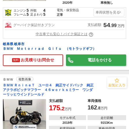
2020年
車検無し
5
4
電気・保安部品
エンジン
外観
車両状態を見る
5
5
フレーム
足まわり
正常
54
支払総額
グーバイク保証付きプラン
.99
万円
中古車でも安心！バイク保証とは
岐阜県 岐阜市
ＢＭＷ Ｍｏｔｏｒｒａｄ Ｇｉｆｕ （モトラッドギフ）
お見積り/お問合せ
電話をかける
無料
ＢＭＷ
複数画像
ＢＭＷ ＲｎｉｎｅＴ ユーロ４ 純正サイドバック 純正
アクラポビッチマフラー ４６ｗｏｒｋｓミラー ワンダ
ーリッヒウインドシールド
支払総額
車両価格
175
162
.2
.8
万円
万円
モデル年式
走行距離
2018年
9153Km
初度登録年
車検/自賠責