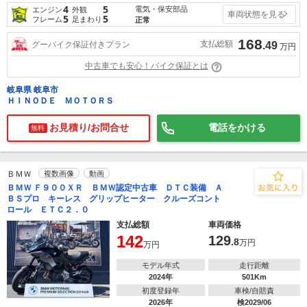
4
5
電気・保安部品
エンジン
外観
車両状態を見る
5
5
フレーム
足まわり
正常
168
支払総額
グーバイク保証付きプラン
.49
万円
中古車でも安心！バイク保証とは
岐阜県 岐阜市
ＨＩＮＯＤＥ ＭＯＴＯＲＳ
お見積り/お問合せ
電話をかける
無料
ＢＭＷ
複数画像
動画
ＢＭＷ Ｆ９００ＸＲ ＢＭＷ認定中古車 ＤＴＣ装備 Ａ
ＢＳプロ キーレス グリップヒーター クルーズコント
ロール ＥＴＣ２．０
支払総額
車両価格
142
129
.8
万円
万円
モデル年式
走行距離
2024年
501Km
初度登録年
車検/自賠責
2026年
検2029/06