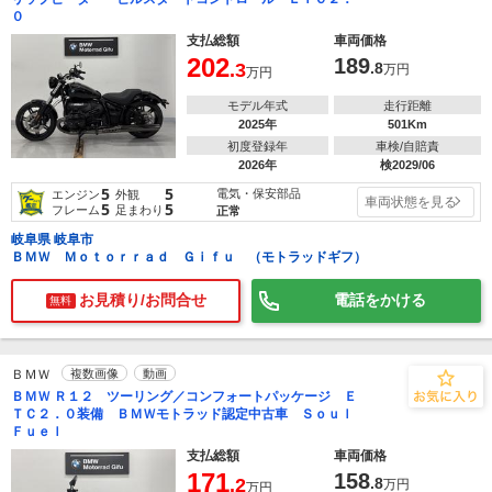
０
支払総額
車両価格
202
189
.3
.8
万円
万円
モデル年式
走行距離
2025年
501Km
初度登録年
車検/自賠責
2026年
検2029/06
5
5
電気・保安部品
エンジン
外観
車両状態を見る
5
5
フレーム
足まわり
正常
岐阜県 岐阜市
ＢＭＷ Ｍｏｔｏｒｒａｄ Ｇｉｆｕ （モトラッドギフ）
お見積り/お問合せ
電話をかける
無料
ＢＭＷ
複数画像
動画
ＢＭＷ Ｒ１２ ツーリング／コンフォートパッケージ Ｅ
ＴＣ２．０装備 ＢＭＷモトラッド認定中古車 Ｓｏｕｌ
Ｆｕｅｌ
支払総額
車両価格
171
158
.2
.8
万円
万円