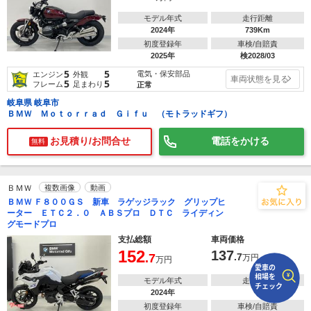
モデル年式
走行距離
2024年
739Km
で
相場をチェック！
車種選択するだけ、かんたん相場検索
初度登録年
車検/自賠責
2025年
検2028/03
まずはメーカーを選択する
5
5
電気・保安部品
エンジン
外観
車両状態を見る
5
5
フレーム
足まわり
正常
排気量
岐阜県 岐阜市
ＢＭＷ Ｍｏｔｏｒｒａｄ Ｇｉｆｕ （モトラッドギフ）
車種
お見積り/お問合せ
電話をかける
無料
型式(任意)
走行距離(任意)
ＢＭＷ
複数画像
動画
ＢＭＷ Ｆ８００ＧＳ 新車 ラゲッジラック グリップヒ
ーター ＥＴＣ２．０ ＡＢＳプロ ＤＴＣ ライディン
グモードプロ
支払総額
車両価格
152
137
.7
.7
万円
万円
モデル年式
走行距離
2024年
―
初度登録年
車検/自賠責