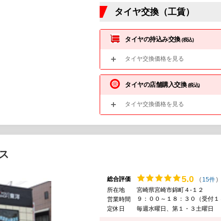
タイヤ交換（工賃）
タイヤの持込み交換
(税込)
タイヤ交換価格を見る
タイヤの店舗購入交換
(税込)
タイヤ交換価格を見る
ス
5.
0
総合評価
(
15件
)
所在地
宮崎県宮崎市錦町４-１２
９：００～１８：３０（受付１
営業時間
定休日
毎週水曜日、第１・３土曜日