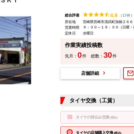
ＳＫＹ
4.
9
総合評価
(
17件
)
所在地
宮崎県宮崎市清武町加納２６６
９：００～１９：００（日曜・
営業時間
定休日
水曜日
作業実績投稿数
0
30
先月：
件
総数：
件
店舗詳細
タイヤ交換（工賃）
タイヤの持込み交換
(税込)
タイヤの店舗購入交換
(税込)