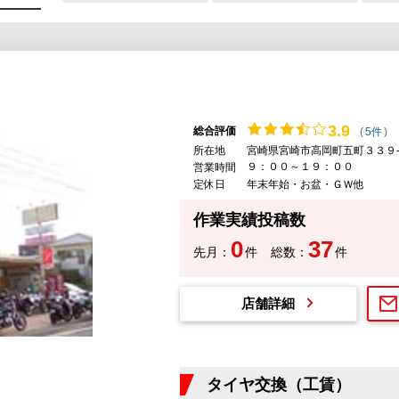
3.
9
総合評価
(
5件
)
所在地
宮崎県宮崎市高岡町五町３３９
９：００～１９：００
営業時間
定休日
年末年始・お盆・ＧＷ他
作業実績投稿数
0
37
先月：
件
総数：
件
店舗詳細
タイヤ交換（工賃）