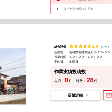
タイヤ交換価格を見る
業
4.
9
総合評価
(
9件
)
所在地
宮崎県宮崎市恒久５-１０-３５
１０：００～１９：００
営業時間
定休日
木曜日
作業実績投稿数
0
28
先月：
件
総数：
件
店舗詳細