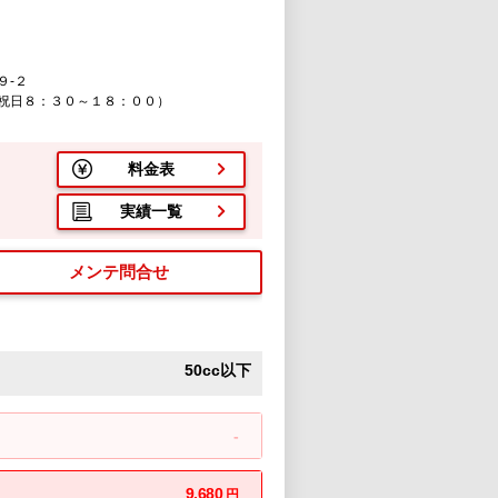
９-２
祝日８：３０～１８：００）
料金表
実績一覧
メンテ問合せ
50cc以下
-
9,680
円