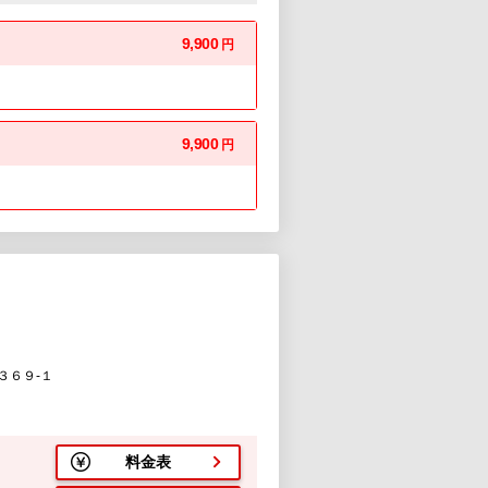
9,900
円
9,900
円
３６９-１
料金表