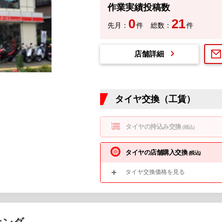
作業実績投稿数
0
21
先月：
件
総数：
件
店舗詳細
タイヤ交換（工賃）
タイヤの持込み交換
(税込)
タイヤの店舗購入交換
(税込)
タイヤ交換価格を見る