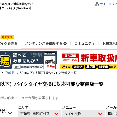
イール交換に対応可能なバイ
サイトマッ
ーバイク(GooBike)】
バイクを売る
メンテナンスを依頼する
コミュニティ
お役立ち
宮崎県
50cc以下に対応可能なバイク整備店一覧
cc以下）バイクタイヤ交換に対応可能な整備店一覧
該当の作業メニュー金額が表示されます
エリア
メニュー
メーカ
宮崎県
市区町村選択なし
タイヤ交換
50c