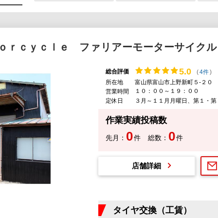
ｏｒｃｙｃｌｅ ファリアーモーターサイクル
5.
0
総合評価
(
4件
)
所在地
富山県富山市上野新町５-２０
１０：００～１９：００
営業時間
定休日
３月～１１月月曜日、第１・第
作業実績投稿数
0
0
先月：
件
総数：
件
店舗詳細
タイヤ交換（工賃）