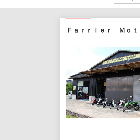
Ｆａｒｒｉｅｒ Ｍｏｔ