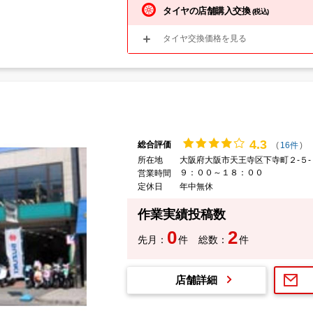
タイヤの店舗購入交換
(税込)
タイヤ交換価格を見る
4.
3
総合評価
(
16件
)
所在地
大阪府大阪市天王寺区下寺町２-５-
９：００～１８：００
営業時間
定休日
年中無休
作業実績投稿数
0
2
先月：
件
総数：
件
店舗詳細