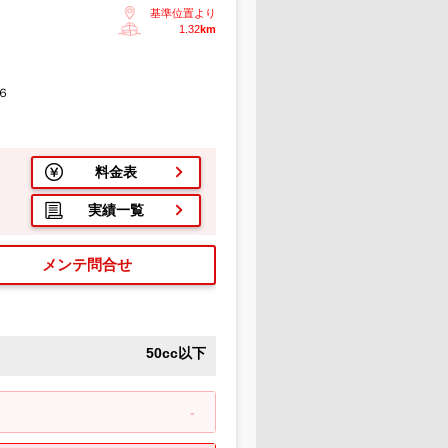
基準位置より
1.32
km
６
料金表
実績一覧
メンテ問合せ
50cc以下
-