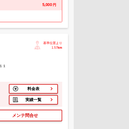
5,000
円
基準位置より
1.57
km
１１
料金表
実績一覧
メンテ問合せ