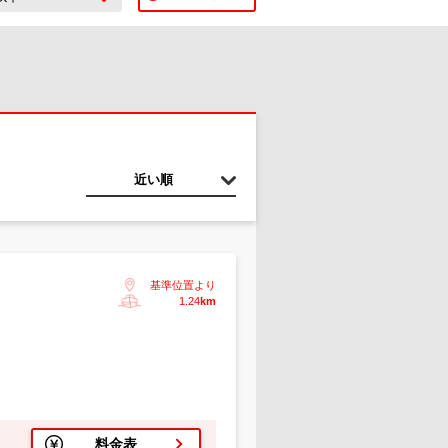
近い順
基準位置より
1.24
km
料金表