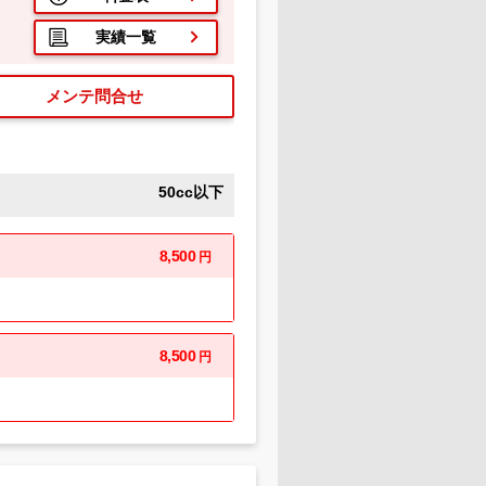
実績一覧
メンテ問合せ
50cc以下
8,500
円
8,500
円