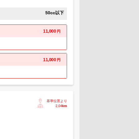
50cc以下
11,000
円
11,000
円
基準位置より
2.04
km