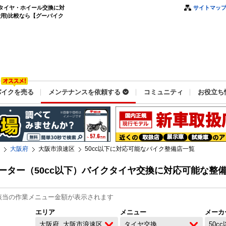
のタイヤ・ホイール交換に対
サイトマッ
用)比較なら【グーバイク
バイクを売る
メンテナンスを依頼する
コミュニティ
お役立ち
大阪府
大阪市浪速区
50cc以下に対応可能なバイク整備店一覧
ーター（50cc以下）バイクタイヤ交換に対応可能な整
該当の作業メニュー金額が表示されます
エリア
メニュー
メーカ
大阪府
大阪市浪速区
タイヤ交換
50c