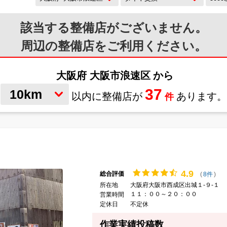
該当する整備店が
ございません。
周辺の整備店をご利用ください。
大阪府 大阪市浪速区
から
37
10km
以内に整備店が
あります。
件
4.
9
総合評価
(
8件
)
所在地
大阪府大阪市西成区出城１-９-１
１１：００～２０：００
営業時間
定休日
不定休
作業実績投稿数