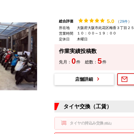
5.
0
総合評価
(
29件
)
所在地
大阪府大阪市此花区梅香３丁目２５
１０：００～１９：００
営業時間
定休日
木曜日
作業実績投稿数
0
5
先月：
件
総数：
件
店舗詳細
タイヤ交換（工賃）
タイヤの持込み交換
(税込)