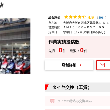
店
4.
9
総合評価
(
89件
)
所在地
大阪府大阪市西成区花園北１-５-１
ＡＭ１０：００～ＰＭ７：００
営業時間
定休日
水曜日（月2回 火曜日休みあり）
作業実績投稿数
0
0
先月：
件
総数：
件
店舗詳細
タイヤ交換（工賃）
タイヤの持込み交換
(税込)