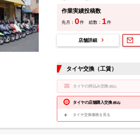
作業実績投稿数
0
1
先月：
件
総数：
件
店舗詳細
タイヤ交換（工賃）
タイヤの持込み交換
(税込)
タイヤの店舗購入交換
(税込)
タイヤ交換価格を見る