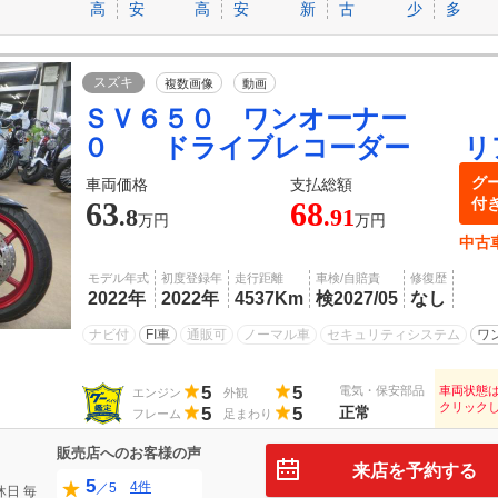
高
安
高
安
新
古
少
多
スズキ
複数画像
動画
ＳＶ６５０ ワンオーナー 
０ ドライブレコーダー リ
グ
車両価格
支払総額
付
63
68
.8
.91
万円
万円
中古
モデル年式
初度登録年
走行距離
車検/自賠責
修復歴
2022年
2022年
4537Km
検2027/05
なし
ナビ付
FI車
通販可
ノーマル車
セキュリティシステム
ワ
5
5
電気・保安部品
車両状態
エンジン
外観
クリック
5
5
正常
フレーム
足まわり
販売店へのお客様の声
来店を予約する
5
4件
／5
休日
毎