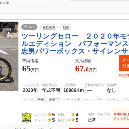
年末年
ヤマハ
複数画像
動画
ツーリングセロー ２０２０年モ
ルエディション パフォーマンス
忠男パワーボックス・サイレンサ
グ
車両価格
支払総額
付
65
67
.6
万円
万円
中古
モデル年式
初度登録年
走行距離
車検/自賠責
修復歴
2020年
年式不明
18986Km
―
なし
ナビ付
FI車
通販可
ノーマル車
セキュリティシステム
ワ
5
4
電気・保安部品
車両状態
エンジン
外観
クリック
5
5
正常
フレーム
足まわり