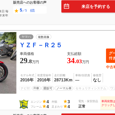
販売店へのお客様の声
来店を予約する
5
4件
／5
休日
毎
年末年
ヤマハ
複数画像
ＹＺＦ－Ｒ２５
グ
車両価格
支払総額
付
29
34
.8
.03
万円
万円
中古
モデル年式
初度登録年
走行距離
車検/自賠責
修復歴
2016年
2016年
28713Km
―
なし
ナビ付
FI車
通販可
ノーマル車
セキュリティシステム
ワ
4
3
電気・保安部品
車両状態
エンジン
外観
クリック
4
4
正常
フレーム
足まわり