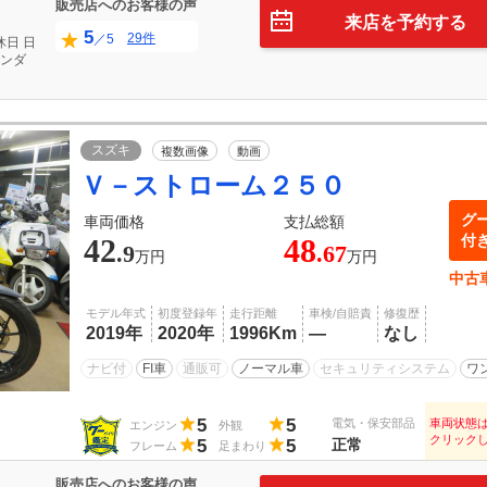
販売店へのお客様の声
来店を予約する
5
29件
／5
休日
日
ンダ
スズキ
複数画像
動画
Ｖ－ストローム２５０
グ
車両価格
支払総額
付
42
48
.9
.67
万円
万円
中古
モデル年式
初度登録年
走行距離
車検/自賠責
修復歴
2019年
2020年
1996Km
―
なし
ナビ付
FI車
通販可
ノーマル車
セキュリティシステム
ワ
5
5
電気・保安部品
車両状態
エンジン
外観
クリック
5
5
正常
フレーム
足まわり
販売店へのお客様の声