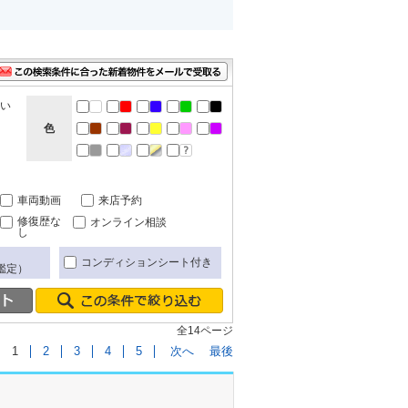
ない
色
車両動画
来店予約
修復歴な
オンライン相談
し
コンディションシート付き
鑑定）
全14ページ
1
2
3
4
5
次へ
最後