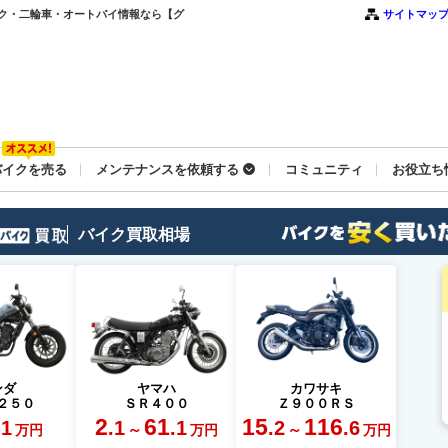
ク・二輪車・オートバイ情報なら【グ
サイトマッ
バイクを売る
メンテナンスを依頼する
コミュニティ
お役立ち
バイク買取相場
ンダ
ヤマハ
カワサキ
２５０
ＳＲ４００
Ｚ９００ＲＳ
2
61
15
116
.1
.1
.1
.2
.6
～
～
万円
万円
万円