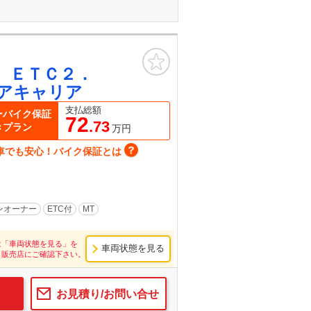
お気に入り
ＥＴＣ２．
アキャリア
支払総額
ーバイク保証
72
.73
きプラン
万円
車でも安心！バイク保証とは
ンオーナー
ETC付
MT
は「車両状態を見る」を
車両状態を見る
し販売店にご確認下さい。
お見積り/お問い合せ