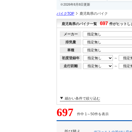
※2026年8月8日更新
バイクTOP
鹿児島県のバイク
697
鹿児島県のバイク一覧
件がヒットし
メーカー
排気量
車種
初度登録年
～
走行距離
～
細かい条件で絞り込む
697
件中 1～50件を表示
並び替え
デフォルトの並びに戻