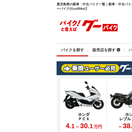
鹿児島県の新車・中古バイク一覧｜新車・中古バイ
ーバイク(GooBike)】
バイクを探す
販売店を探す
ホンダ
ホ
ＰＣＸ
レブル
4
30
38
.1
.1
～
～
万円