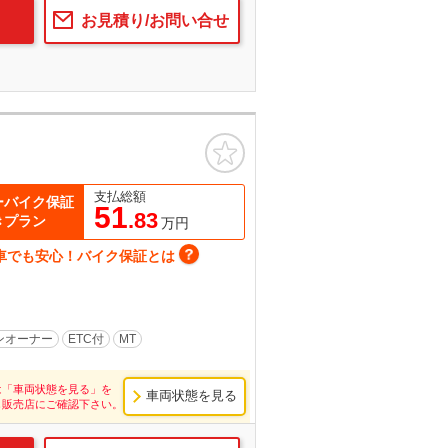
お見積り/お問い合せ
お気に入り
支払総額
ーバイク保証
51
.83
きプラン
万円
車でも安心！バイク保証とは
ンオーナー
ETC付
MT
は「車両状態を見る」を
車両状態を見る
し販売店にご確認下さい。