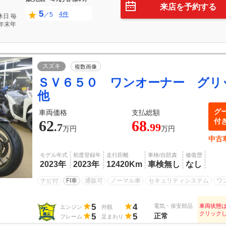
来店を予約する
5
4件
／5
休日
毎
年末年
スズキ
複数画像
ＳＶ６５０ ワンオーナー グ
他
グ
車両価格
支払総額
付
62
68
.7
.99
万円
万円
中古
モデル年式
初度登録年
走行距離
車検/自賠責
修復歴
2023年
2023年
12420Km
車検無し
なし
ナビ付
FI車
通販可
ノーマル車
セキュリティシステム
ワ
5
4
電気・保安部品
車両状態
エンジン
外観
クリック
5
5
正常
フレーム
足まわり