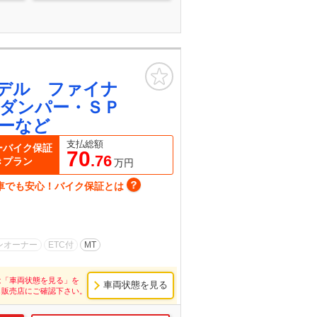
お気に入り
デル ファイナ
ダンパー・ＳＰ
ーなど
支払総額
ーバイク保証
70
.76
きプラン
万円
車でも安心！バイク保証とは
ンオーナー
ETC付
MT
は「車両状態を見る」を
車両状態を見る
し販売店にご確認下さい。