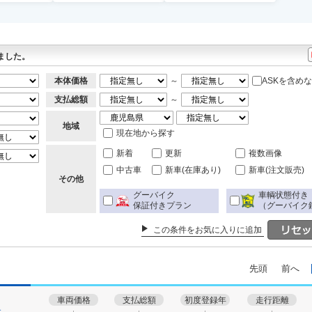
ました。
本体価格
～
ASKを含め
支払総額
～
地域
現在地から探す
新着
更新
複数画像
中古車
新車(在庫あり)
新車(注文販売)
その他
グーバイク
車輌状態付き
保証付きプラン
（グーバイク
この条件をお気に入りに追加
先頭
前へ
車両価格
支払総額
初度登録年
走行距離
す