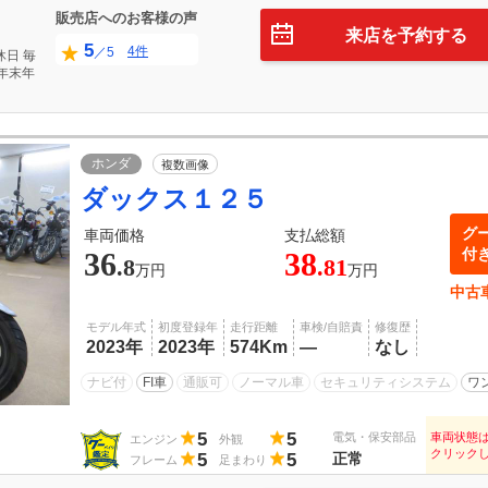
販売店へのお客様の声
来店を予約する
5
4件
／5
休日
毎
年末年
ホンダ
複数画像
ダックス１２５
グ
車両価格
支払総額
付
36
38
.8
.81
万円
万円
中古
モデル年式
初度登録年
走行距離
車検/自賠責
修復歴
2023年
2023年
574Km
―
なし
ナビ付
FI車
通販可
ノーマル車
セキュリティシステム
ワ
5
5
電気・保安部品
車両状態
エンジン
外観
クリック
5
5
正常
フレーム
足まわり