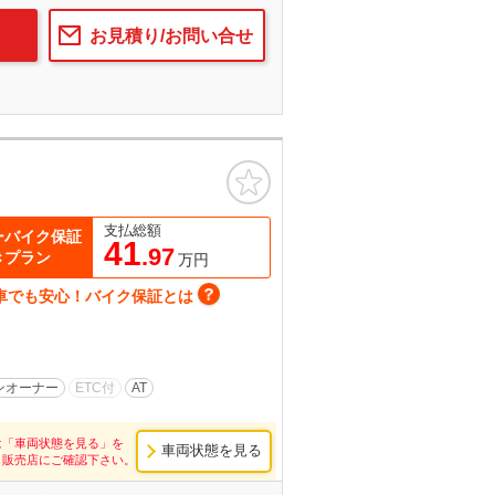
お見積り/お問い合せ
お気に入り
支払総額
ーバイク保証
41
.97
きプラン
万円
車でも安心！バイク保証とは
ンオーナー
ETC付
AT
は「車両状態を見る」を
車両状態を見る
し販売店にご確認下さい。