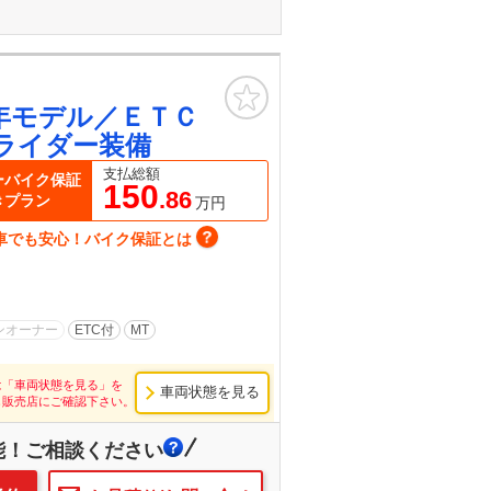
お気に入り
年モデル／ＥＴＣ
ライダー装備
支払総額
ーバイク保証
150
.86
きプラン
万円
車でも安心！バイク保証とは
ンオーナー
ETC付
MT
は「車両状態を見る」を
車両状態を見る
し販売店にご確認下さい。
能！ご相談ください