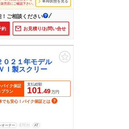
車両状態を見る
し販売店にご確認下さい。
能！ご相談ください
予約
お見積り/お問い合せ
お気に入り
２０２１年モデル
ＶＩ製スクリー
支払総額
ーバイク保証
101
.49
きプラン
万円
車でも安心！バイク保証とは
ンオーナー
ETC付
AT