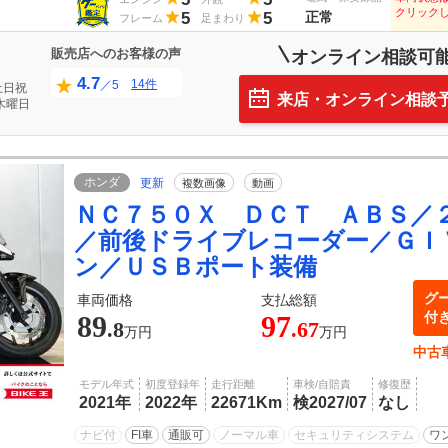
クリック
5
5
正常
フレーム
足まわり
販売店へのお客様の声
オンライン相談可
4.7
14件
／5
土日祝
来店・オンライン相談
木曜日
ホンダ
更新
複数画像
動画
ＮＣ７５０Ｘ ＤＣＴ ＡＢＳ／
／前後ドライブレコーダー／ＧＩ
ン／ＵＳＢポート装備
グ
車両価格
支払総額
付
89
97
.8
.67
万円
万円
中古
モデル年式
初度登録年
走行距離
車検/自賠責
修復歴
2021年
2022年
22671Km
検2027/07
なし
ナビ付
FI車
通販可
ノーマル車
セキュリティシステム
ワ