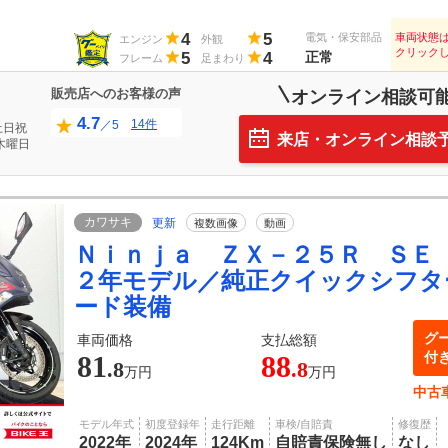
4
5
電気・保安部品
車両状態
エンジン
外観
クリック
5
4
正常
フレーム
足まわり
販売店へのお客様の声
オンライン相談可
4.7
14件
／5
土日祝
来店・オンライン相談
木曜日
カワサキ
更新
複数画像
動画
Ｎｉｎｊａ ＺＸ－２５Ｒ ＳＥ
２年モデル／純正クイックシフタ
ード装備
グ
車両価格
支払総額
付
81
88
.8
.8
万円
万円
中古
モデル年式
初度登録年
走行距離
車検/自賠責
修復歴
2022年
2024年
124Km
自賠責保険無し
なし