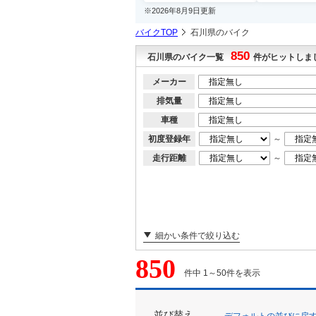
※2026年8月9日更新
バイクTOP
石川県のバイク
850
石川県のバイク一覧
件がヒットしま
メーカー
排気量
車種
初度登録年
～
走行距離
～
細かい条件で絞り込む
850
件中 1～50件を表示
並び替え
デフォルトの並びに戻