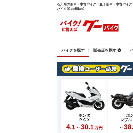
石川県の新車・中古バイク一覧｜新車・中古バイク
バイク(GooBike)】
バイクを探す
販売店を探す
ホンダ
ホ
ＰＣＸ
レブル
4
30
38
.1
.1
～
～
万円