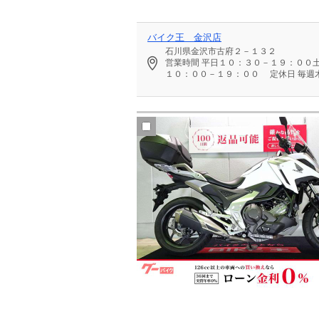
バイク王 金沢店
石川県金沢市古府２－１３２
営業時間
平日１０：３０－１９：００
１０：００－１９：００
定休日
毎週