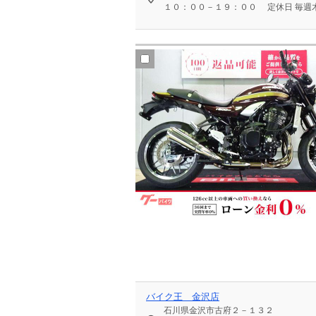
１０：００－１９：００
定休日
毎週
バイク王 金沢店
石川県金沢市古府２－１３２