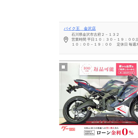
バイク王 金沢店
石川県金沢市古府２－１３２
営業時間
平日１０：３０－１９：００
１０：００－１９：００
定休日
毎週