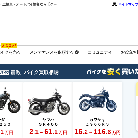
・二輪車・オートバイ情報なら【グー
サイトマッ
バイクを売る
メンテナンスを依頼する
コミュニティ
お役立ち
バイク買取相場
ンダ
ヤマハ
カワサキ
２５０
ＳＲ４００
Ｚ９００ＲＳ
2
61
15
116
.1
.1
.1
.2
.6
～
～
万円
万円
万円