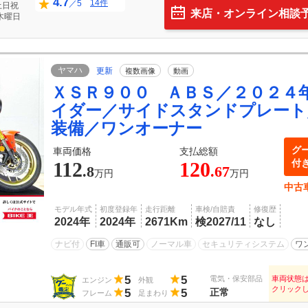
4.7
14件
／5
土日祝
来店・オンライン相談
木曜日
ヤマハ
更新
複数画像
動画
ＸＳＲ９００ ＡＢＳ／２０２４
イダー／サイドスタンドプレート
装備／ワンオーナー
グ
車両価格
支払総額
付
112
120
.8
.67
万円
万円
中古
モデル年式
初度登録年
走行距離
車検/自賠責
修復歴
2024年
2024年
2671Km
検2027/11
なし
ナビ付
FI車
通販可
ノーマル車
セキュリティシステム
ワ
5
5
電気・保安部品
車両状態
エンジン
外観
クリック
5
5
正常
フレーム
足まわり