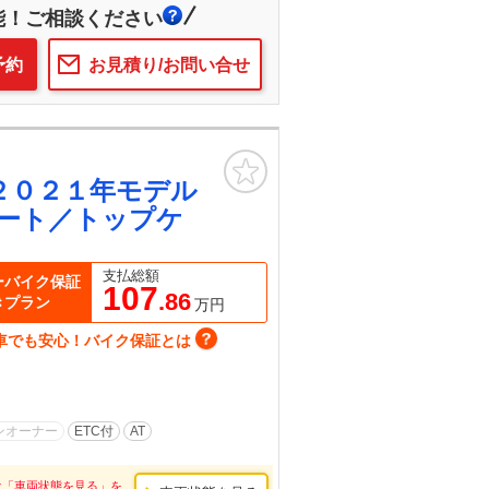
能！ご相談ください
予約
お見積り/お問い合せ
お気に入り
２０２１年モデル
ート／トップケ
支払総額
ーバイク保証
107
.86
きプラン
万円
車でも安心！バイク保証とは
ンオーナー
ETC付
AT
は「車両状態を見る」を