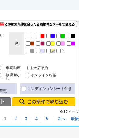
ない
色
車両動画
来店予約
修復歴な
オンライン相談
し
コンディションシート付き
鑑定）
全17ページ
1
2
3
4
5
次へ
最後