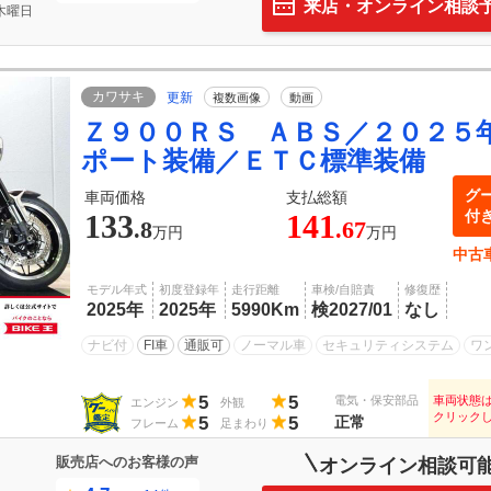
来店・オンライン相談
木曜日
カワサキ
更新
複数画像
動画
Ｚ９００ＲＳ ＡＢＳ／２０２５
ポート装備／ＥＴＣ標準装備
グ
車両価格
支払総額
付
133
141
.8
.67
万円
万円
中古
モデル年式
初度登録年
走行距離
車検/自賠責
修復歴
2025年
2025年
5990Km
検2027/01
なし
ナビ付
FI車
通販可
ノーマル車
セキュリティシステム
ワ
5
5
電気・保安部品
車両状態
エンジン
外観
クリック
5
5
正常
フレーム
足まわり
販売店へのお客様の声
オンライン相談可