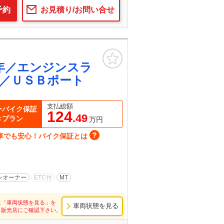
予約
お見積り/お問い合せ
お気に入り
年／エンジンスラ
／ＵＳＢポート
支払総額
ーバイク保証
124
.49
きプラン
万円
車でも安心！バイク保証とは
ンオーナー
ETC付
MT
は「車両状態を見る」を
車両状態を見る
し販売店にご確認下さい。