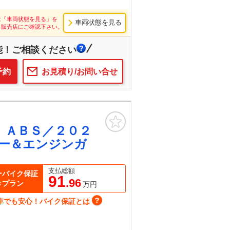
は「車両状態を見る」を
車両状態を見る
し販売店にご確認下さい。
能！ご相談ください
予約
お見積り/お問い合せ
お気に入り
 ＡＢＳ／２０２
ー＆エンジンガ
支払総額
ーバイク保証
91
.96
きプラン
万円
車でも安心！バイク保証とは