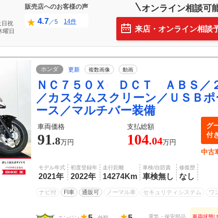
販売店へのお客様の声
オンライン相談可
4.7
14件
／5
土日祝
来店・オンライン相談
木曜日
ホンダ
更新
複数画像
動画
ＮＣ７５０Ｘ ＤＣＴ ＡＢＳ／
／カスタムスクリーン／ＵＳＢポ
ース／マルチバー装備
グ
車両価格
支払総額
付
91
104
.8
.04
万円
万円
中古
モデル年式
初度登録年
走行距離
車検/自賠責
修復歴
2021年
2022年
14274Km
車検無し
なし
ナビ付
FI車
通販可
ノーマル車
セキュリティシステム
ワ
5
5
電気・保安部品
車両状態
エンジン
外観