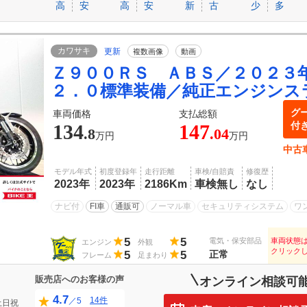
高
安
高
安
新
古
少
多
カワサキ
更新
複数画像
動画
Ｚ９００ＲＳ ＡＢＳ／２０２３
２．０標準装備／純正エンジンス
グ
車両価格
支払総額
付
134
147
.8
.04
万円
万円
中古
モデル年式
初度登録年
走行距離
車検/自賠責
修復歴
2023年
2023年
2186Km
車検無し
なし
ナビ付
FI車
通販可
ノーマル車
セキュリティシステム
ワ
5
5
電気・保安部品
車両状態
エンジン
外観
クリック
5
5
正常
フレーム
足まわり
販売店へのお客様の声
オンライン相談可
4.7
14件
／5
土日祝