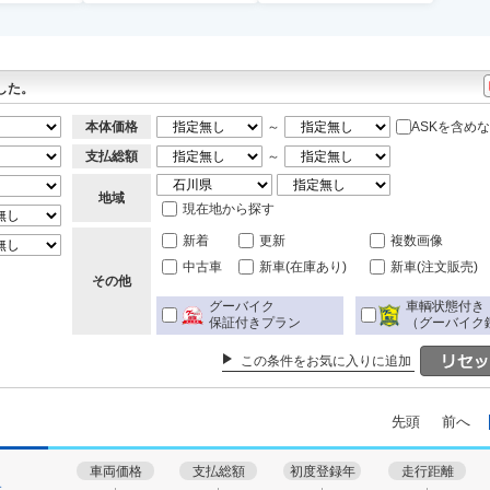
した。
本体価格
～
ASKを含め
支払総額
～
地域
現在地から探す
新着
更新
複数画像
中古車
新車(在庫あり)
新車(注文販売)
その他
グーバイク
車輌状態付き
保証付きプラン
（グーバイク
この条件をお気に入りに追加
先頭
前へ
車両価格
支払総額
初度登録年
走行距離
す