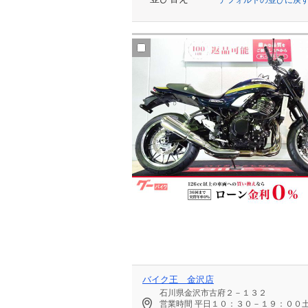
バイク王 金沢店
石川県金沢市古府２－１３２
営業時間
平日１０：３０－１９：００