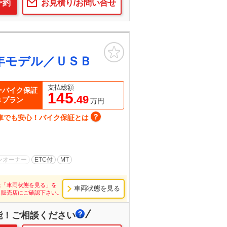
予約
お見積り/お問い合せ
お気に入り
年モデル／ＵＳＢ
支払総額
ーバイク保証
145
.49
きプラン
万円
車でも安心！バイク保証とは
ンオーナー
ETC付
MT
は「車両状態を見る」を
車両状態を見る
し販売店にご確認下さい。
能！ご相談ください