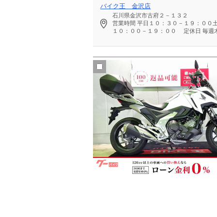
バイク王 金沢店
石川県金沢市古府２－１３２
営業時間
平日１０：３０－１９：００
１０：００－１９：００
定休日
毎週