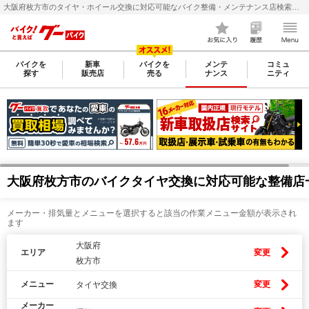
大阪府枚方市のタイヤ・ホイール交換に対応可能なバイク整備・メンテナンス店検索・料金(費用)比較なら【グーバイク(GooBike)】
バイクを
新車
バイクを
メンテ
コミュ
探す
販売店
売る
ナンス
ニティ
大阪府枚方市のバイクタイヤ交換に対応可能な整備店
メーカー・排気量とメニューを選択すると該当の作業メニュー金額が表示され
ます
大阪府
エリア
変更
枚方市
メニュー
変更
タイヤ交換
メーカー