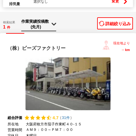
変更
選択なし
排気量
検索結果
詳細絞り込み
1
件
現在地より
（株）ビーズファクトリー
--
km
4.
7
総合評価
(
31件
)
所在地
大阪府枚方市茄子作東町４０-１５
ＡＭ９：００～ＰＭ７：００
営業時間
定休日
木曜日