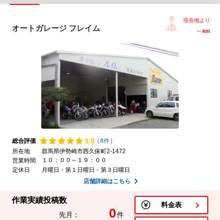
現在地より
オートガレージ フレイム
--
km
5.
0
総合評価
(
8件
)
所在地
群馬県伊勢崎市西久保町2-1472
１０：００～１９：００
営業時間
定休日
月曜日・第１日曜日・第３日曜日
店舗詳細はこちら
作業実績投稿数
料金表
0
先月：
件