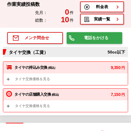
作業実績投稿数
料金表
0
先月：
件
10
実績一覧
総数：
件
電話をかける
メンテ問合せ
タイヤ交換（工賃）
50cc以下
タイヤの持込み交換
9,350
円
(税込)
タイヤ交換価格を見る
タイヤの店舗購入交換
7,150
円
(税込)
タイヤ交換価格を見る