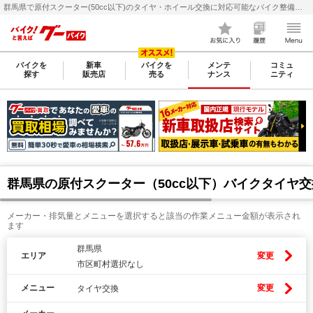
群馬県で原付スクーター(50cc以下)のタイヤ・ホイール交換に対応可能なバイク整備・メンテナンス店検索・料金(費用)比較なら【グーバイク(GooBike)】
バイクを
新車
バイクを
メンテ
コミュ
探す
販売店
売る
ナンス
ニティ
群馬県の原付スクーター（50cc以下）バイクタイヤ
メーカー・排気量とメニューを選択すると該当の作業メニュー金額が表示され
ます
群馬県
エリア
変更
市区町村選択なし
メニュー
変更
タイヤ交換