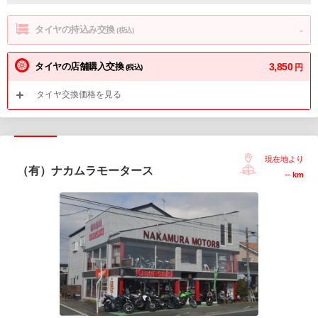
タイヤの持込み交換
-
(税込)
タイヤの店舗購入交換
3,850
円
(税込)
タイヤ交換価格を見る
現在地より
（有）ナカムラモータース
--
km