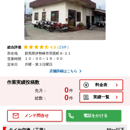
4.
9
総合評価
(
23件
)
所在地
群馬県伊勢崎市羽黒町６-２１
１０：００～１９：００
営業時間
定休日
月曜・第３日曜日
店舗詳細はこちら
作業実績投稿数
料金表
0
先月：
件
0
実績一覧
総数：
件
電話をかける
メンテ問合せ
タイヤ交換（工賃）
50cc以下