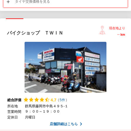
タイヤ交換価格を見る
現在地より
バイクショップ ＴＷＩＮ
--
km
4.
7
総合評価
(
5件
)
所在地
群馬県藤岡市中島４９５-１
９：００～１９：００
営業時間
定休日
月曜日
店舗詳細はこちら