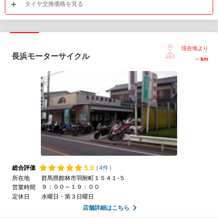
タイヤ交換価格を見る
現在地より
長浜モーターサイクル
--
km
5.
0
総合評価
(
4件
)
所在地
群馬県館林市羽附町１５４１-５
９：００～１９：００
営業時間
定休日
水曜日・第３日曜日
店舗詳細はこちら