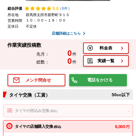
5.
0
総合評価
(
6件
)
所在地
群馬県太田市新野町９１５
１０：００～１９：００
営業時間
定休日
不定休
店舗詳細はこちら
作業実績投稿数
料金表
0
先月：
件
0
実績一覧
総数：
件
電話をかける
メンテ問合せ
タイヤ交換（工賃）
50cc以下
タイヤの持込み交換
-
(税込)
タイヤの店舗購入交換
6,000
円
(税込)