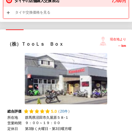
タイヤの店舗購入交換
7,700
円
(税込)
タイヤ交換価格を見る
現在地より
（株）ＴｏｏＬｓ Ｂｏｘ
--
km
5.
0
総合評価
(
20件
)
所在地
群馬県沼田市久屋原５８-１
９：００～１９：００
営業時間
定休日
第3除く火曜日・第3日曜月曜