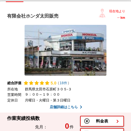
現在地より
有限会社ホンダ太田販売
--
km
5.
0
総合評価
(
18件
)
所在地
群馬県太田市石原町３０５-３
９：００～１９：００
営業時間
定休日
月曜日・火曜日・第３日曜日
店舗詳細はこちら
作業実績投稿数
料金表
0
先月：
件