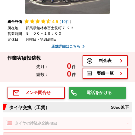
4.
9
総合評価
(
10件
)
所在地
群馬県館林市富士見町７-２３
９：００～１９：００
営業時間
定休日
月曜日・第3日曜日
店舗詳細はこちら
作業実績投稿数
料金表
0
先月：
件
0
実績一覧
総数：
件
電話をかける
メンテ問合せ
タイヤ交換（工賃）
50cc以下
タイヤの持込み交換
-
(税込)