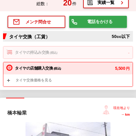
20
実績一覧
総数：
件
電話をかける
メンテ問合せ
タイヤ交換（工賃）
50cc以下
タイヤの持込み交換
-
(税込)
タイヤの店舗購入交換
5,500
円
(税込)
タイヤ交換価格を見る
現在地より
橋本輪業
--
km