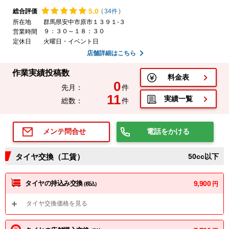
5.
0
総合評価
(
34件
)
所在地
群馬県安中市原市１３９１-３
９：３０～１８：３０
営業時間
定休日
火曜日・イベント日
店舗詳細はこちら
作業実績投稿数
料金表
0
先月：
件
11
実績一覧
総数：
件
電話をかける
メンテ問合せ
タイヤ交換（工賃）
50cc以下
タイヤの持込み交換
9,900
円
(税込)
タイヤ交換価格を見る