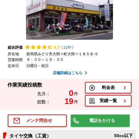
4.
7
総合評価
(
12件
)
所在地
群馬県みどり市大間々町大間々１８５８-５
９：００～１９：００
営業時間
定休日
日曜日・祝日
店舗詳細はこちら
作業実績投稿数
料金表
0
先月：
件
19
実績一覧
総数：
件
電話をかける
メンテ問合せ
タイヤ交換（工賃）
50cc以下