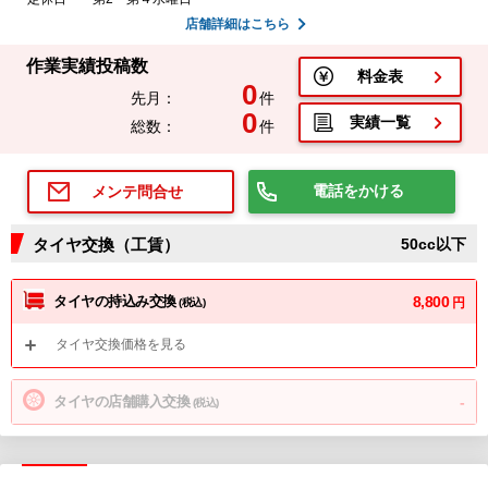
店舗詳細はこちら
作業実績投稿数
料金表
0
先月：
件
0
実績一覧
総数：
件
電話をかける
メンテ問合せ
タイヤ交換（工賃）
50cc以下
タイヤの持込み交換
8,800
円
(税込)
タイヤ交換価格を見る
タイヤの店舗購入交換
-
(税込)