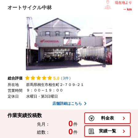
現在地より
オートサイクル中林
--
km
5.
0
総合評価
(
3件
)
所在地
群馬県桐生市相生町２-７０９-２１
９：００～１９：００
営業時間
定休日
水曜日・第3日曜日
店舗詳細はこちら
作業実績投稿数
料金表
0
先月：
件
0
実績一覧
総数：
件