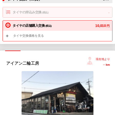
タイヤの持込み交換
-
(税込)
タイヤの店舗購入交換
10,010
円
(税込)
タイヤ交換価格を見る
現在地より
アイアン二輪工房
--
km