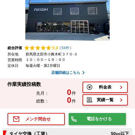
5.
0
総合評価
(
54件
)
所在地
群馬県太田市小舞木町３７０-３
１０：００～１９：００
営業時間
定休日
毎週火曜・第2月曜日
店舗詳細はこちら
作業実績投稿数
料金表
0
先月：
件
0
実績一覧
総数：
件
電話をかける
メンテ問合せ
タイヤ交換（工賃）
50cc以下