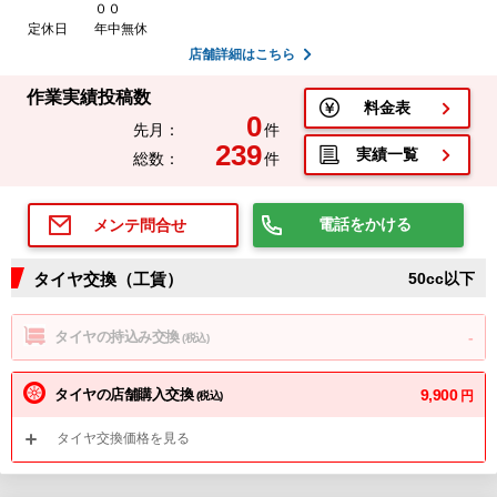
００
定休日
年中無休
店舗詳細はこちら
作業実績投稿数
料金表
0
先月：
件
239
実績一覧
総数：
件
電話をかける
メンテ問合せ
タイヤ交換（工賃）
50cc以下
タイヤの持込み交換
-
(税込)
タイヤの店舗購入交換
9,900
円
(税込)
タイヤ交換価格を見る