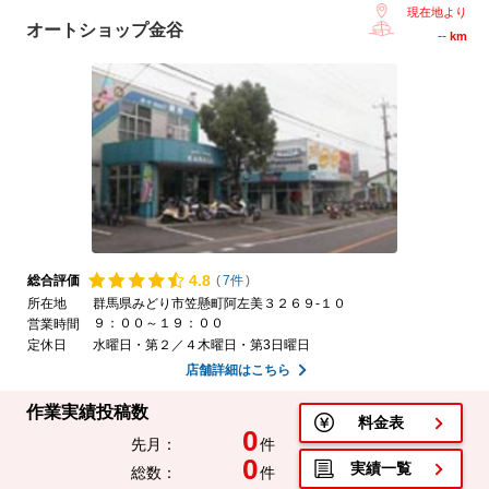
現在地より
オートショップ金谷
--
km
4.
8
総合評価
(
7件
)
所在地
群馬県みどり市笠懸町阿左美３２６９-１０
９：００～１９：００
営業時間
定休日
水曜日・第２／４木曜日・第3日曜日
店舗詳細はこちら
作業実績投稿数
料金表
0
先月：
件
0
実績一覧
総数：
件