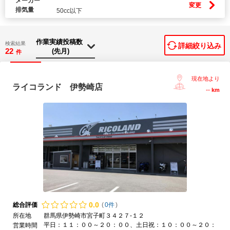
メーカー
変更
排気量
50cc以下
検索結果
詳細絞り込み
22
件
現在地より
ライコランド 伊勢崎店
--
km
0.
0
総合評価
(
0件
)
所在地
群馬県伊勢崎市宮子町３４２７-１２
平日：１１：００～２０：００、土日祝：１０：００～２０：
営業時間