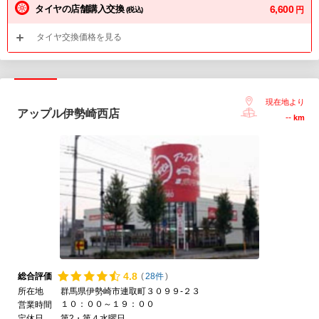
タイヤの店舗購入交換
6,600
円
(税込)
タイヤ交換価格を見る
現在地より
アップル伊勢崎西店
--
km
4.
8
総合評価
(
28件
)
所在地
群馬県伊勢崎市連取町３０９９-２３
１０：００～１９：００
営業時間
定休日
第2・第４水曜日