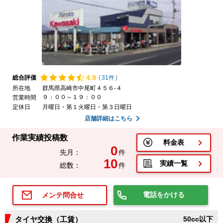
4.
9
総合評価
(
31件
)
所在地
群馬県高崎市中尾町４５６-４
９：００～１９：００
営業時間
定休日
月曜日・第１火曜日・第３日曜日
店舗詳細はこちら
作業実績投稿数
料金表
0
先月：
件
10
実績一覧
総数：
件
電話をかける
メンテ問合せ
タイヤ交換（工賃）
50cc以下