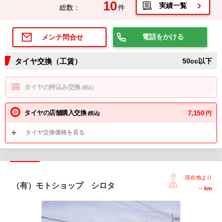
10
実績一覧
総数：
件
電話をかける
メンテ問合せ
タイヤ交換（工賃）
50cc以下
タイヤの持込み交換
-
(税込)
タイヤの店舗購入交換
7,150
円
(税込)
タイヤ交換価格を見る
現在地より
（有）モトショップ シロタ
--
km