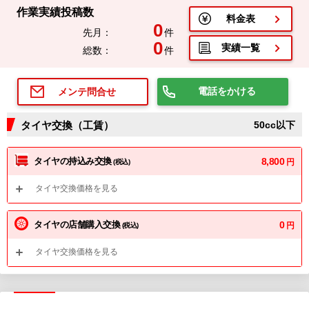
作業実績投稿数
料金表
0
先月：
件
0
実績一覧
総数：
件
電話をかける
メンテ問合せ
タイヤ交換（工賃）
50cc以下
タイヤの持込み交換
8,800
円
(税込)
タイヤ交換価格を見る
タイヤの店舗購入交換
0
円
(税込)
タイヤ交換価格を見る