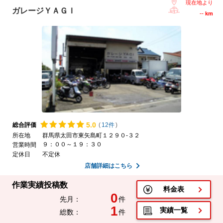
現在地より
ガレージＹＡＧＩ
--
km
5.
0
総合評価
(
12件
)
所在地
群馬県太田市東矢島町１２９０-３２
９：００～１９：３０
営業時間
定休日
不定休
店舗詳細はこちら
作業実績投稿数
料金表
0
先月：
件
1
実績一覧
総数：
件