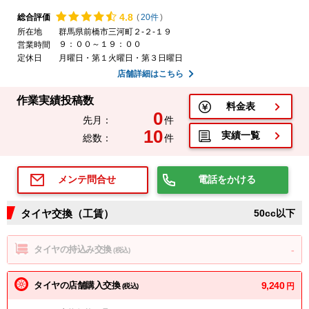
4.
8
総合評価
(
20件
)
所在地
群馬県前橋市三河町２-２-１９
９：００～１９：００
営業時間
定休日
月曜日・第１火曜日・第３日曜日
店舗詳細はこちら
作業実績投稿数
料金表
0
先月：
件
10
実績一覧
総数：
件
電話をかける
メンテ問合せ
タイヤ交換（工賃）
50cc以下
タイヤの持込み交換
-
(税込)
タイヤの店舗購入交換
9,240
円
(税込)