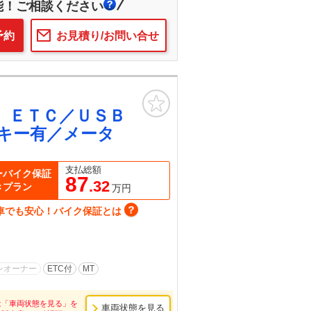
能！ご相談ください
予約
お見積り/お問い合せ
お気に入り
 ＥＴＣ／ＵＳＢ
キー有／メータ
支払総額
ーバイク保証
87
.32
きプラン
万円
車でも安心！バイク保証とは
ンオーナー
ETC付
MT
は「車両状態を見る」を
車両状態を見る