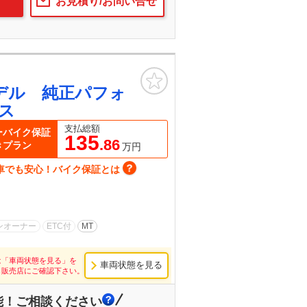
お見積り/お問い合せ
お気に入り
デル 純正パフォ
ス
支払総額
ーバイク保証
135
.86
きプラン
万円
車でも安心！バイク保証とは
ンオーナー
ETC付
MT
は「車両状態を見る」を
車両状態を見る
し販売店にご確認下さい。
能！ご相談ください