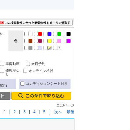
ない
色
車両動画
来店予約
修復歴な
オンライン相談
し
コンディションシート付き
鑑定）
全13ページ
1
2
3
4
5
次へ
最後