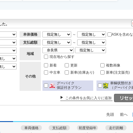
した。
本体価格
～
ASKを含め
支払総額
～
地域
現在地から探す
新着
更新
複数画像
中古車
新車(在庫あり)
新車(注文販売)
その他
グーバイク
車輌状態付き
保証付きプラン
（グーバイク
この条件をお気に入りに追加
先頭
前へ
車両価格
支払総額
初度登録年
走行距離
す