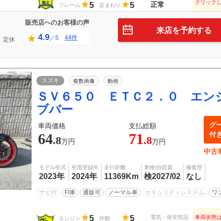
クリック
5
5
正常
フレーム
足まわり
販売店へのお客様の声
来店を予約する
4.9
44件
／5
定休
スズキ
複数画像
動画
ＳＶ６５０ ＥＴＣ２．０ エン
ブバー
グ
車両価格
支払総額
付
64
71
.8
.8
万円
万円
中古
モデル年式
初度登録年
走行距離
車検/自賠責
修復歴
2023年
2024年
11369Km
検2027/02
なし
ナビ付
FI車
通販可
ノーマル車
セキュリティシステム
ワ
5
5
電気・保安部品
車両状態
エンジン
外観