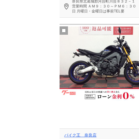
奈良県北葛城郡河合町川合８３２－１
営業時間
ＡＭ９：３０～ＰＭ６：３０
日
月曜日・金曜日は事前TEL要
バイク王 奈良店