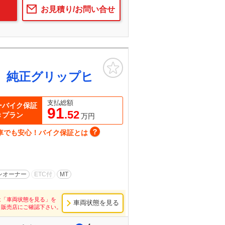
お見積り/お問い合せ
お気に入り
 純正グリップヒ
支払総額
ーバイク保証
91
.52
きプラン
万円
車でも安心！バイク保証とは
ンオーナー
ETC付
MT
は「車両状態を見る」を
車両状態を見る
し販売店にご確認下さい。