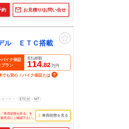
予約
お見積り/お問い合せ
お気に入り
デル ＥＴＣ搭載
支払総額
ーバイク保証
114
.82
きプラン
万円
車でも安心！バイク保証とは
ンオーナー
ETC付
MT
は「車両状態を見る」を
車両状態を見る
し販売店にご確認下さい。