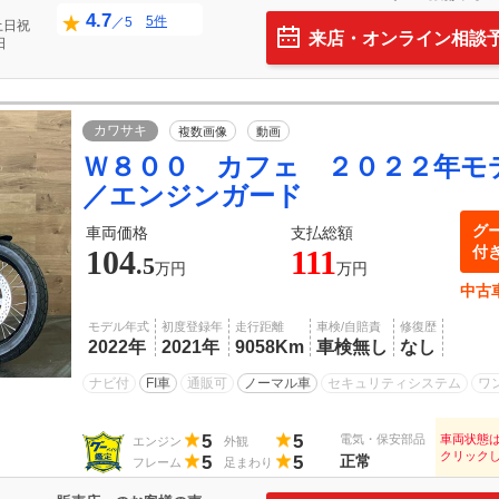
4.7
5件
／5
土日祝
来店・オンライン相談
日
カワサキ
複数画像
動画
Ｗ８００ カフェ ２０２２年モ
／エンジンガード
グ
車両価格
支払総額
付
104
111
.5
万円
万円
中古
モデル年式
初度登録年
走行距離
車検/自賠責
修復歴
2022年
2021年
9058Km
車検無し
なし
ナビ付
FI車
通販可
ノーマル車
セキュリティシステム
ワ
5
5
電気・保安部品
車両状態
エンジン
外観
クリック
5
5
正常
フレーム
足まわり