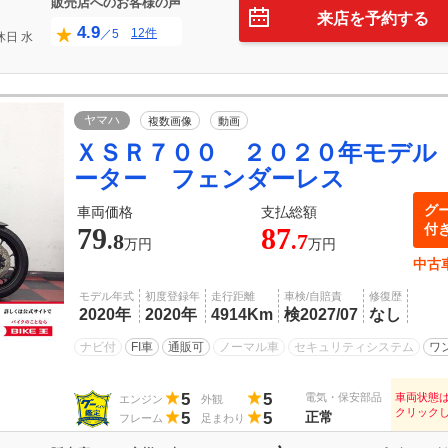
販売店へのお客様の声
来店を予約する
4.9
12件
／5
休日
水
ヤマハ
複数画像
動画
ＸＳＲ７００ ２０２０年モデル
ーター フェンダーレス
グ
車両価格
支払総額
付
79
87
.8
.7
万円
万円
中古
モデル年式
初度登録年
走行距離
車検/自賠責
修復歴
2020年
2020年
4914Km
検2027/07
なし
ナビ付
FI車
通販可
ノーマル車
セキュリティシステム
ワ
5
5
電気・保安部品
車両状態
エンジン
外観
クリック
5
5
正常
フレーム
足まわり