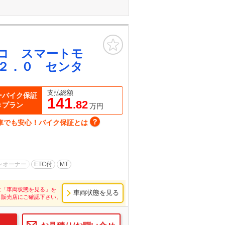
お気に入り
コ スマートモ
２．０ センタ
支払総額
ーバイク保証
141
.82
きプラン
万円
車でも安心！バイク保証とは
ンオーナー
ETC付
MT
は「車両状態を見る」を
車両状態を見る
し販売店にご確認下さい。