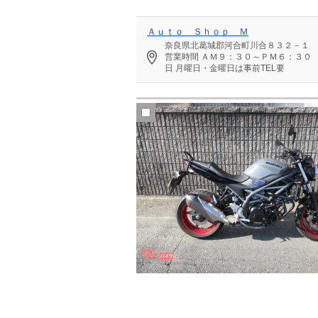
Ａｕｔｏ Ｓｈｏｐ Ｍ
奈良県北葛城郡河合町川合８３２－１
営業時間
ＡＭ９：３０～ＰＭ６：３０
日
月曜日・金曜日は事前TEL要