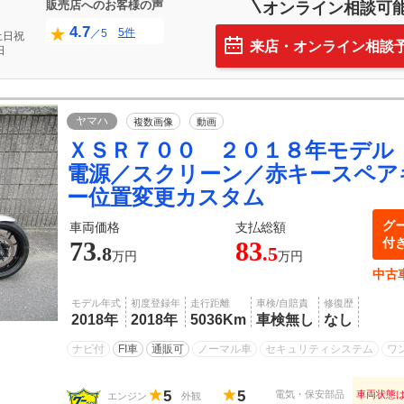
販売店へのお客様の声
オンライン相談可
4.7
5件
／5
土日祝
来店・オンライン相談
日
ヤマハ
複数画像
動画
ＸＳＲ７００ ２０１８年モデル
電源／スクリーン／赤キースペア
ー位置変更カスタム
グ
車両価格
支払総額
付
73
83
.8
.5
万円
万円
中古
モデル年式
初度登録年
走行距離
車検/自賠責
修復歴
2018年
2018年
5036Km
車検無し
なし
ナビ付
FI車
通販可
ノーマル車
セキュリティシステム
ワ
5
5
電気・保安部品
車両状態
エンジン
外観