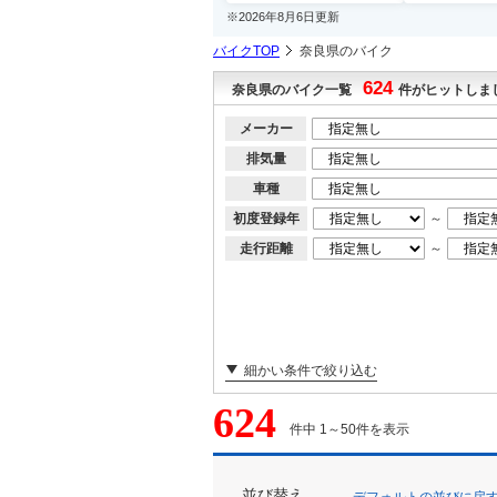
※2026年8月6日更新
バイクTOP
奈良県のバイク
624
奈良県のバイク一覧
件がヒットしま
メーカー
排気量
車種
初度登録年
～
走行距離
～
細かい条件で絞り込む
624
件中 1～50件を表示
並び替え
デフォルトの並びに戻