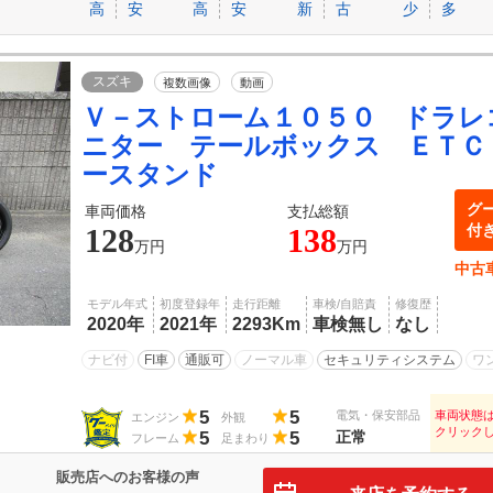
高
安
高
安
新
古
少
多
スズキ
複数画像
動画
Ｖ－ストローム１０５０ ドラレ
ニター テールボックス ＥＴＣ
ースタンド
グ
車両価格
支払総額
付
128
138
万円
万円
中古
モデル年式
初度登録年
走行距離
車検/自賠責
修復歴
2020年
2021年
2293Km
車検無し
なし
ナビ付
FI車
通販可
ノーマル車
セキュリティシステム
ワ
5
5
電気・保安部品
車両状態
エンジン
外観
クリック
5
5
正常
フレーム
足まわり
販売店へのお客様の声