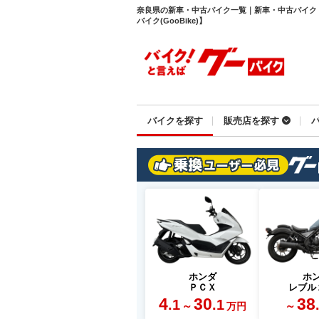
奈良県の新車・中古バイク一覧｜新車・中古バイク
バイク(GooBike)】
バイクを探す
販売店を探す
ホンダ
ホ
ＰＣＸ
レブル
4
30
38
.1
.1
～
～
万円