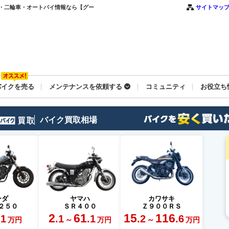
・二輪車・オートバイ情報なら【グー
サイトマッ
バイクを売る
メンテナンスを依頼する
コミュニティ
お役立ち
バイク買取相場
ンダ
ヤマハ
カワサキ
２５０
ＳＲ４００
Ｚ９００ＲＳ
2
61
15
116
.1
.1
.1
.2
.6
～
～
万円
万円
万円