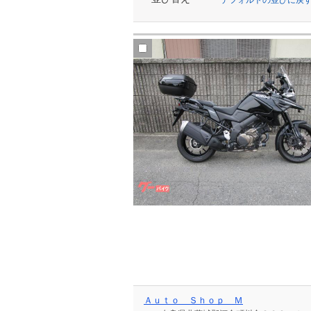
Ａｕｔｏ Ｓｈｏｐ Ｍ