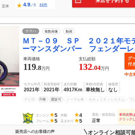
来店を予約する
4.9
44件
／5
定休
ヤマハ
複数画像
動画
ＭＴ－０９ ＳＰ ２０２１年モ
ーマンスダンパー フェンダーレ
グ
車両価格
支払総額
付
119
132
.8
.04
万円
万円
中古
モデル年式
初度登録年
走行距離
車検/自賠責
修復歴
2021年
2021年
4917Km
車検無し
なし
ナビ付
FI車
通販可
ノーマル車
セキュリティシステム
ワ
5
4
電気・保安部品
車両状態
エンジン
外観
クリック
5
5
正常
フレーム
足まわり
販売店へのお客様の声
オンライン相談可