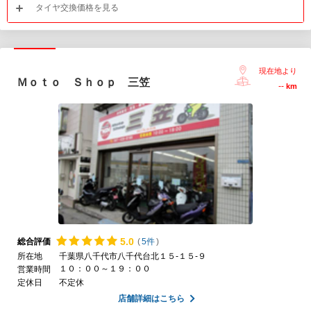
タイヤ交換価格を見る
現在地より
Ｍｏｔｏ Ｓｈｏｐ 三笠
--
km
5.
0
総合評価
(
5件
)
所在地
千葉県八千代市八千代台北１５-１５-９
１０：００～１９：００
営業時間
定休日
不定休
店舗詳細はこちら