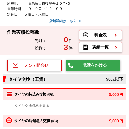
所在地
千葉県流山市後平井１０７-３
１０：００～１９：００
営業時間
定休日
火曜日・水曜日
店舗詳細はこちら
作業実績投稿数
料金表
0
先月：
件
3
実績一覧
総数：
件
電話をかける
メンテ問合せ
タイヤ交換（工賃）
50cc以下
タイヤの持込み交換
9,000
円
(税込)
タイヤ交換価格を見る
タイヤの店舗購入交換
9,000
円
(税込)