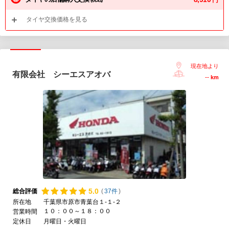
タイヤ交換価格を見る
現在地より
有限会社 シーエスアオバ
--
km
5.
0
総合評価
(
37件
)
所在地
千葉県市原市青葉台１-１-２
１０：００～１８：００
営業時間
定休日
月曜日・火曜日