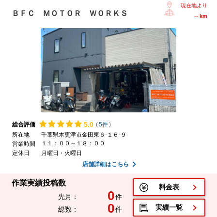
現在地より
ＢＦＣ ＭＯＴＯＲ ＷＯＲＫＳ
--
km
5.
0
総合評価
(
5件
)
所在地
千葉県木更津市金田東６-１６-９
１１：００～１８：００
営業時間
定休日
月曜日・火曜日
店舗詳細はこちら
作業実績投稿数
料金表
0
先月：
件
0
実績一覧
総数：
件