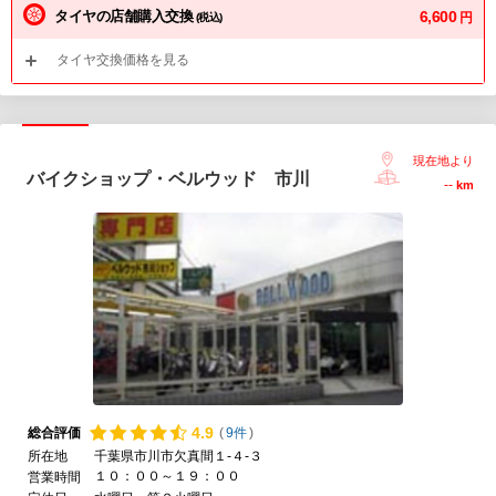
タイヤの店舗購入交換
6,600
円
(税込)
タイヤ交換価格を見る
現在地より
バイクショップ・ベルウッド 市川
--
km
4.
9
総合評価
(
9件
)
所在地
千葉県市川市欠真間１-４-３
１０：００～１９：００
営業時間