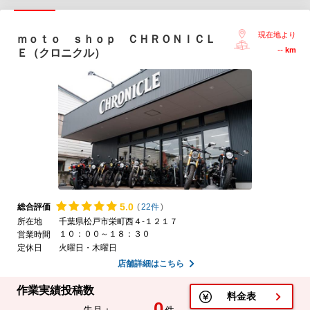
現在地より
ｍｏｔｏ ｓｈｏｐ ＣＨＲＯＮＩＣＬ
--
km
Ｅ（クロニクル）
5.
0
総合評価
(
22件
)
所在地
千葉県松戸市栄町西４-１２１７
１０：００～１８：３０
営業時間
定休日
火曜日・木曜日
店舗詳細はこちら
作業実績投稿数
料金表
0