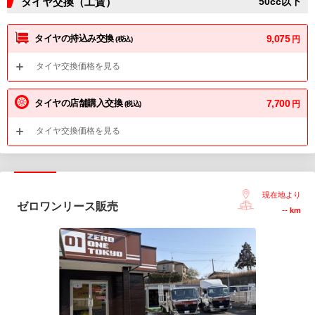
タイヤ交換（工賃）
50cc以下
タイヤの持込み交換
9,075
円
(税込)
タイヤ交換価格を見る
タイヤの店舗購入交換
7,700
円
(税込)
タイヤ交換価格を見る
現在地より
ゼロワンリース販売
--
km