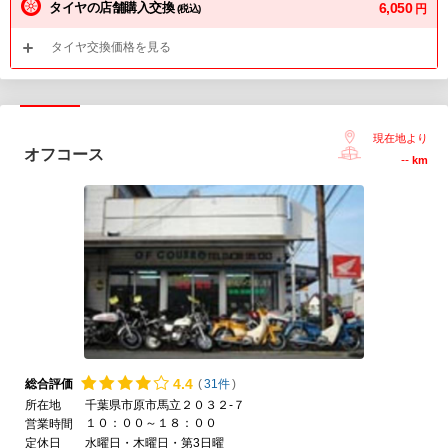
タイヤの店舗購入交換
6,050
円
(税込)
タイヤ交換価格を見る
現在地より
オフコース
--
km
4.
4
総合評価
(
31件
)
所在地
千葉県市原市馬立２０３２-７
１０：００～１８：００
営業時間
定休日
水曜日・木曜日・第3日曜