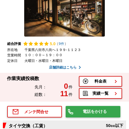
5.
0
総合評価
(
9件
)
所在地
千葉県八街市八街へ１９９-１１２３
１０：００～１９：００
営業時間
定休日
火曜日・水曜日・木曜日
店舗詳細はこちら
作業実績投稿数
料金表
0
先月：
件
11
実績一覧
総数：
件
電話をかける
メンテ問合せ
タイヤ交換（工賃）
50cc以下