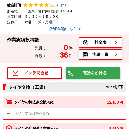
5.
0
総合評価
(
5件
)
所在地
千葉県印旛郡栄町安食３５８４
９：３０～１９：００
営業時間
定休日
木曜日・第２月曜日
店舗詳細はこちら
作業実績投稿数
料金表
0
先月：
件
36
実績一覧
総数：
件
電話をかける
メンテ問合せ
タイヤ交換（工賃）
50cc以下
タイヤの持込み交換
12,100
円
(税込)
タイヤ交換価格を見る
タイヤの店舗購入交換
8,910
円
(税込)