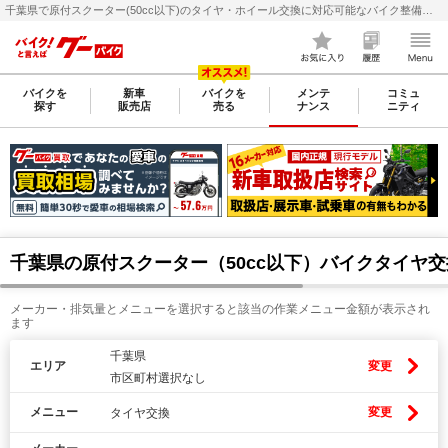
千葉県で原付スクーター(50cc以下)のタイヤ・ホイール交換に対応可能なバイク整備・メンテナンス店検索・料金(費用)比較なら【グーバイク(GooBike)】
バイクを
新車
バイクを
メンテ
コミュ
探す
販売店
売る
ナンス
ニティ
千葉県の原付スクーター（50cc以下）バイクタイヤ
メーカー・排気量とメニューを選択すると該当の作業メニュー金額が表示され
ます
千葉県
エリア
変更
市区町村選択なし
メニュー
変更
タイヤ交換