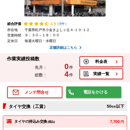
4.
9
総合評価
(
9件
)
所在地
千葉県松戸市小金きよしヶ丘４-１０-１２
９：３０～１８：００
営業時間
定休日
毎週火曜日・水曜日
店舗詳細はこちら
作業実績投稿数
料金表
0
先月：
件
4
実績一覧
総数：
件
電話をかける
メンテ問合せ
タイヤ交換（工賃）
50cc以下
タイヤの持込み交換
7,700
円
(税込)