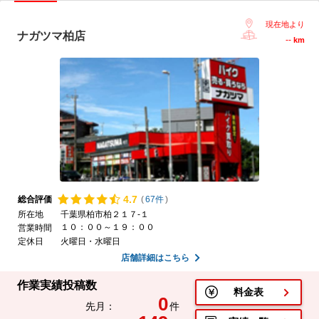
現在地より
ナガツマ柏店
--
km
4.
7
総合評価
(
67件
)
所在地
千葉県柏市柏２１７-１
１０：００～１９：００
営業時間
定休日
火曜日・水曜日
店舗詳細はこちら
作業実績投稿数
料金表
0
先月：
件