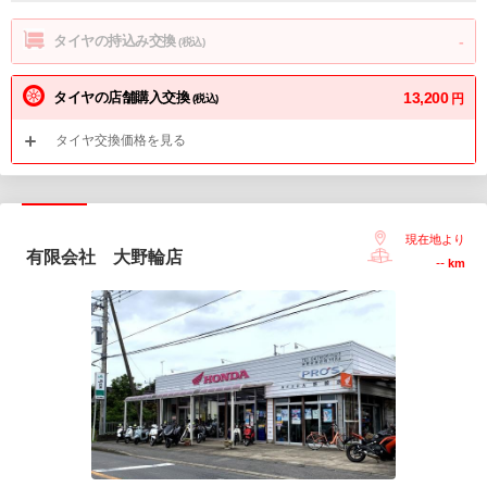
タイヤの持込み交換
-
(税込)
タイヤの店舗購入交換
13,200
円
(税込)
タイヤ交換価格を見る
現在地より
有限会社 大野輪店
--
km