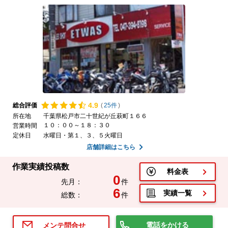
4.
9
総合評価
(
25件
)
所在地
千葉県松戸市二十世紀が丘萩町１６６
１０：００～１８：３０
営業時間
定休日
水曜日・第１、３、５火曜日
店舗詳細はこちら
作業実績投稿数
料金表
0
先月：
件
6
実績一覧
総数：
件
電話をかける
メンテ問合せ