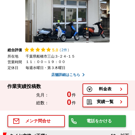
5.
0
総合評価
(
2件
)
所在地
千葉県船橋市三山３-２４-１５
１１：００～１９：００
営業時間
定休日
毎週水曜日・第３木曜日
店舗詳細はこちら
作業実績投稿数
料金表
0
先月：
件
0
実績一覧
総数：
件
電話をかける
メンテ問合せ