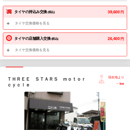
タイヤの持込み交換
39,600
円
(税込)
タイヤ交換価格を見る
タイヤの店舗購入交換
26,400
円
(税込)
タイヤ交換価格を見る
現在地より
ＴＨＲＥＥ ＳＴＡＲＳ ｍｏｔｏｒ
--
km
ｃｙｃｌｅ