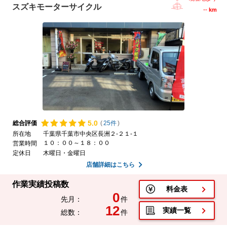
スズキモーターサイクル
--
km
5.
0
総合評価
(
25件
)
所在地
千葉県千葉市中央区長洲２-２１-１
１０：００～１８：００
営業時間
定休日
木曜日・金曜日
店舗詳細はこちら
作業実績投稿数
料金表
0
先月：
件
12
実績一覧
総数：
件