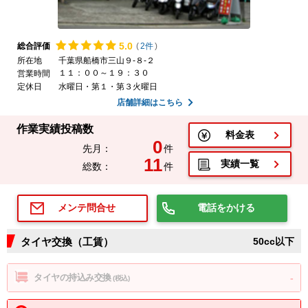
5.
0
総合評価
(
2件
)
所在地
千葉県船橋市三山９-８-２
１１：００～１９：３０
営業時間
定休日
水曜日・第１・第３火曜日
店舗詳細はこちら
作業実績投稿数
料金表
0
先月：
件
11
実績一覧
総数：
件
電話をかける
メンテ問合せ
タイヤ交換（工賃）
50cc以下
タイヤの持込み交換
-
(税込)