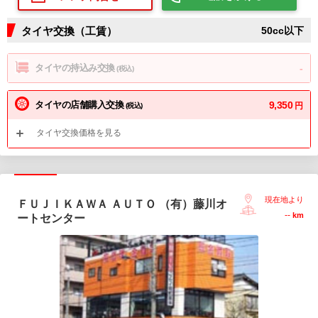
タイヤ交換（工賃）
50cc以下
タイヤの持込み交換
-
(税込)
タイヤの店舗購入交換
9,350
円
(税込)
タイヤ交換価格を見る
現在地より
ＦＵＪＩＫＡＷＡ ＡＵＴＯ （有）藤川オ
--
km
ートセンター