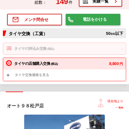
149
実績一覧
総数：
件
電話をかける
メンテ問合せ
タイヤ交換（工賃）
50cc以下
タイヤの持込み交換
-
(税込)
タイヤの店舗購入交換
8,800
円
(税込)
タイヤ交換価格を見る
現在地より
オート９８松戸店
--
km