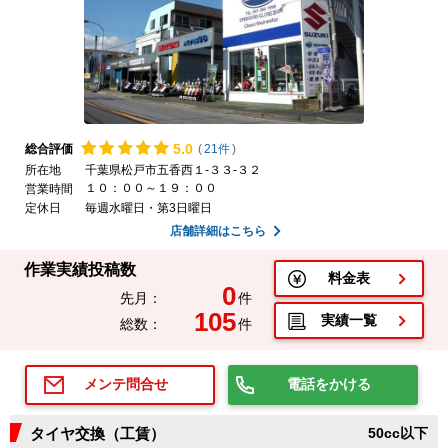
5.
0
総合評価
(
21件
)
所在地
千葉県松戸市五香西１-３３-３２
１０：００～１９：００
営業時間
定休日
毎週水曜日・第3日曜日
店舗詳細はこちら
作業実績投稿数
料金表
0
先月：
件
105
実績一覧
総数：
件
電話をかける
メンテ問合せ
タイヤ交換（工賃）
50cc以下