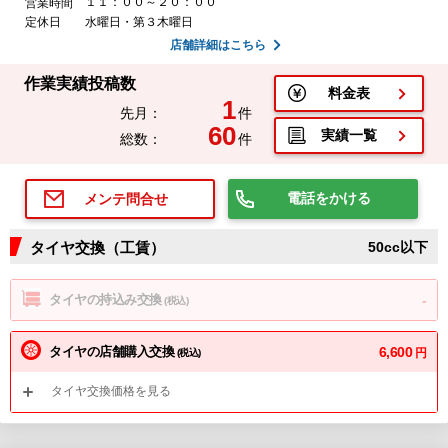
１１：００～２０：００
営業時間
定休日
水曜日・第３木曜日
店舗詳細はこちら
作業実績投稿数
料金表
1
先月：
件
60
実績一覧
総数：
件
電話をかける
メンテ問合せ
タイヤ交換（工賃）
50cc以下
タイヤの持込み交換
-
(税込)
タイヤの店舗購入交換
6,600
円
(税込)
タイヤ交換価格を見る