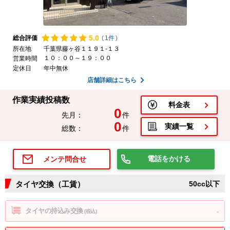
5.
0
総合評価
(
1件
)
所在地
千葉県藤ヶ谷１１９１-１３
１０：００～１９：００
営業時間
定休日
年中無休
店舗詳細はこちら
作業実績投稿数
料金表
0
先月：
件
0
実績一覧
総数：
件
電話をかける
メンテ問合せ
タイヤ交換（工賃）
50cc以下
タイヤの持込み交換
-
(税込)