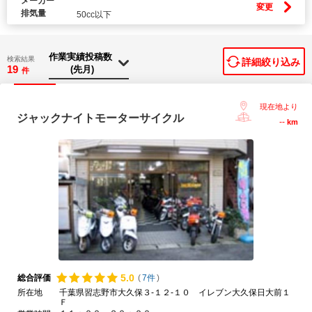
メーカー
変更
排気量
50cc以下
検索結果
詳細絞り込み
19
件
現在地より
ジャックナイトモーターサイクル
--
km
5.
0
総合評価
(
7件
)
所在地
千葉県習志野市大久保３-１２-１０ イレブン大久保日大前１
Ｆ