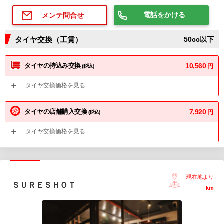
電話をかける
メンテ問合せ
タイヤ交換（工賃）
50cc以下
タイヤの持込み交換
10,560
円
(税込)
タイヤ交換価格を見る
タイヤの店舗購入交換
7,920
円
(税込)
タイヤ交換価格を見る
現在地より
ＳＵＲＥＳＨＯＴ
--
km