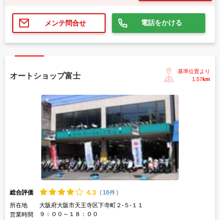
電話をかける
メンテ問合せ
基準位置より
オートショップ富士
1.57
km
4.
3
総合評価
(
16件
)
所在地
大阪府大阪市天王寺区下寺町２-５-１１
９：００～１８：００
営業時間