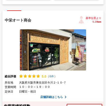
基準位置より
中栄オート商会
5.29
km
5.
0
総合評価
(
6件
)
所在地
大阪府大阪市東住吉区今川２-１０-７
１０：００～１９：００
営業時間
定休日
日曜日・祝日
店舗詳細はこちら