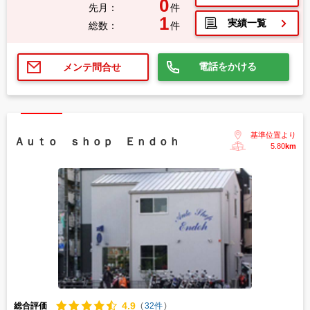
0
先月：
件
1
実績一覧
総数：
件
電話をかける
メンテ問合せ
基準位置より
Ａｕｔｏ ｓｈｏｐ Ｅｎｄｏｈ
5.80
km
4.
9
総合評価
(
32件
)