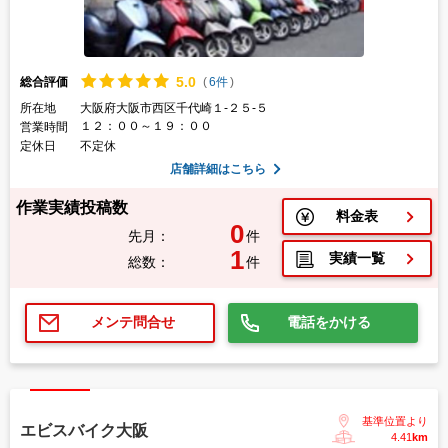
5.
0
総合評価
(
6件
)
所在地
大阪府大阪市西区千代崎１-２５-５
１２：００～１９：００
営業時間
定休日
不定休
店舗詳細はこちら
作業実績投稿数
料金表
0
先月：
件
1
実績一覧
総数：
件
電話をかける
メンテ問合せ
基準位置より
エビスバイク大阪
4.41
km