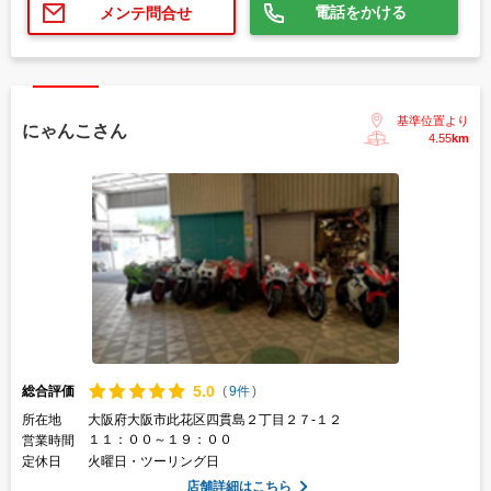
電話をかける
メンテ問合せ
基準位置より
にゃんこさん
4.55
km
5.
0
総合評価
(
9件
)
所在地
大阪府大阪市此花区四貫島２丁目２７-１２
１１：００～１９：００
営業時間
定休日
火曜日・ツーリング日
店舗詳細はこちら