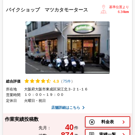
基準位置より
バイクショップ マツカタモータース
6.34
km
4.
9
総合評価
(
75件
)
所在地
大阪府大阪市東成区深江北３-２１-１６
１０：００～１９：００
営業時間
定休日
火曜日・祝日
店舗詳細はこちら
作業実績投稿数
料金表
40
先月：
件
874
実績一覧