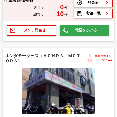
作業実績投稿数
料金表
0
先月：
件
10
実績一覧
総数：
件
電話をかける
メンテ問合せ
ホンダモータース（ＨＯＮＤＡ ＭＯＴ
基準位置より
5.31
km
ＯＲＳ）