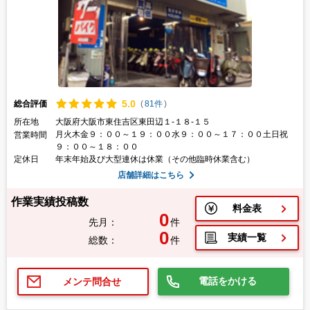
5.
0
総合評価
(
81件
)
所在地
大阪府大阪市東住吉区東田辺１-１８-１５
月火木金９：００～１９：００水９：００～１７：００土日祝
営業時間
９：００～１８：００
定休日
年末年始及び大型連休は休業（その他臨時休業含む）
店舗詳細はこちら
作業実績投稿数
料金表
0
先月：
件
0
実績一覧
総数：
件
電話をかける
メンテ問合せ