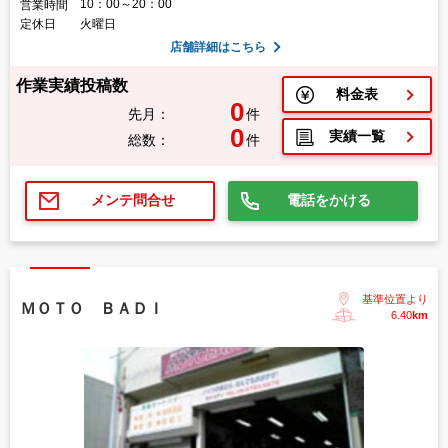
10：00～20：00
営業時間
定休日
火曜日
店舗詳細はこちら
作業実績投稿数
料金表
0
先月：
件
0
実績一覧
総数：
件
電話をかける
メンテ問合せ
基準位置より
ＭＯＴＯ ＢＡＤＩ
6.40
km