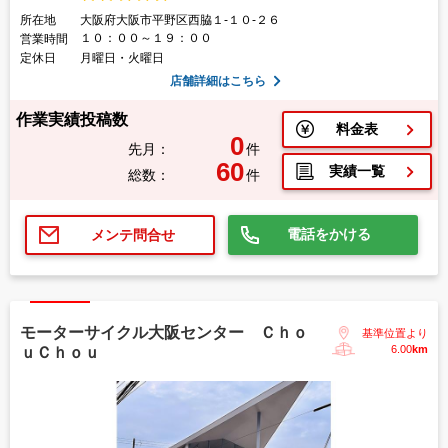
所在地
大阪府大阪市平野区西脇１-１０-２６
１０：００～１９：００
営業時間
定休日
月曜日・火曜日
店舗詳細はこちら
作業実績投稿数
料金表
0
先月：
件
60
実績一覧
総数：
件
電話をかける
メンテ問合せ
モーターサイクル大阪センター Ｃｈｏ
基準位置より
6.00
km
ｕＣｈｏｕ