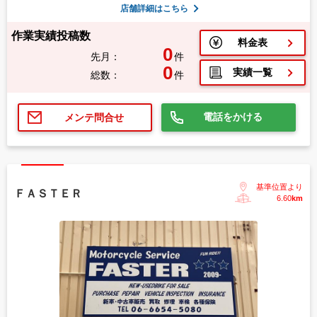
店舗詳細はこちら
作業実績投稿数
料金表
0
先月：
件
0
実績一覧
総数：
件
電話をかける
メンテ問合せ
基準位置より
ＦＡＳＴＥＲ
6.60
km