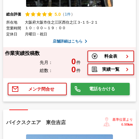
5.
0
総合評価
(
1件
)
所在地
大阪府大阪市住之江区西住之江３-１５-２１
１０：００～１９：００
営業時間
定休日
月曜日・祝日
店舗詳細はこちら
作業実績投稿数
料金表
0
先月：
件
0
実績一覧
総数：
件
電話をかける
メンテ問合せ
基準位置より
バイクスクエア 東住吉店
6.98
km