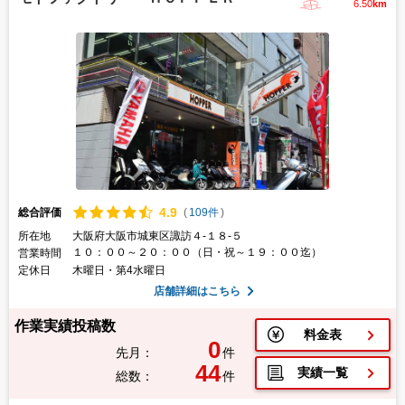
6.50
km
4.
9
総合評価
(
109件
)
所在地
大阪府大阪市城東区諏訪４-１８-５
１０：００～２０：００（日・祝～１９：００迄）
営業時間
定休日
木曜日・第4水曜日
店舗詳細はこちら
作業実績投稿数
料金表
0
先月：
件
44
実績一覧
総数：
件