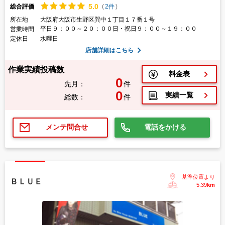
5.
0
総合評価
(
2件
)
所在地
大阪府大阪市生野区巽中１丁目１７番１号
平日９：００～２０：００日・祝日９：００～１９：００
営業時間
定休日
水曜日
店舗詳細はこちら
作業実績投稿数
料金表
0
先月：
件
0
実績一覧
総数：
件
電話をかける
メンテ問合せ
基準位置より
ＢＬＵＥ
5.39
km