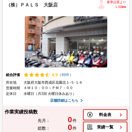
基準位置より
（株）ＰＡＬＳ 大阪店
1.32
km
4.
9
総合評価
(
89件
)
所在地
大阪府大阪市西成区花園北１-５-１６
ＡＭ１０：００～ＰＭ７：００
営業時間
定休日
水曜日（月2回 火曜日休みあり）
店舗詳細はこちら
作業実績投稿数
料金表
0
先月：
件
0
実績一覧
総数：
件