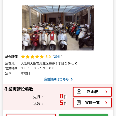
5.
0
総合評価
(
29件
)
所在地
大阪府大阪市此花区梅香３丁目２５-１０
１０：００～１９：００
営業時間
定休日
木曜日
店舗詳細はこちら
作業実績投稿数
料金表
0
先月：
件
5
実績一覧
総数：
件