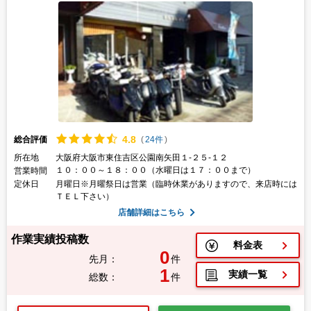
4.
8
総合評価
(
24件
)
所在地
大阪府大阪市東住吉区公園南矢田１-２５-１２
１０：００～１８：００（水曜日は１７：００まで）
営業時間
定休日
月曜日※月曜祭日は営業（臨時休業がありますので、来店時には
ＴＥＬ下さい）
店舗詳細はこちら
作業実績投稿数
料金表
0
先月：
件
1
実績一覧
総数：
件