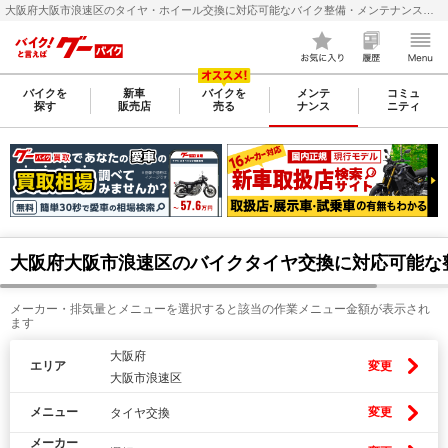
大阪府大阪市浪速区のタイヤ・ホイール交換に対応可能なバイク整備・メンテナンス店検索・料金(費用)比較なら【グーバイク(GooBike)】
バイクを
新車
バイクを
メンテ
コミュ
探す
販売店
売る
ナンス
ニティ
大阪府大阪市浪速区のバイクタイヤ交換に対応可能な
メーカー・排気量とメニューを選択すると該当の作業メニュー金額が表示され
ます
大阪府
エリア
変更
大阪市浪速区
メニュー
変更
タイヤ交換
メーカー