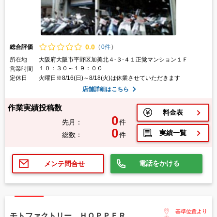
0.
0
総合評価
(
0件
)
所在地
大阪府大阪市平野区加美北４-３-４１正覚マンション１Ｆ
１０：３０～１９：００
営業時間
定休日
火曜日※8/16(日)～8/18(火)は休業させていただきます
店舗詳細はこちら
作業実績投稿数
料金表
0
先月：
件
0
実績一覧
総数：
件
電話をかける
メンテ問合せ
基準位置より
モトファクトリー ＨＯＰＰＥＲ