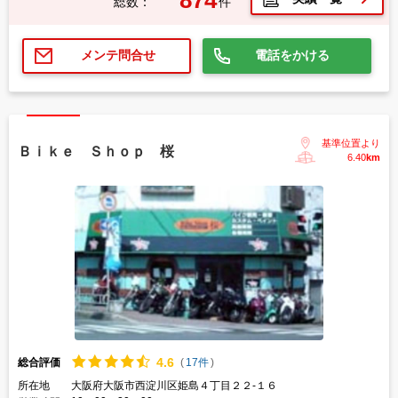
総数：
件
電話をかける
メンテ問合せ
基準位置より
Ｂｉｋｅ Ｓｈｏｐ 桜
6.40
km
4.
6
総合評価
(
17件
)
所在地
大阪府大阪市西淀川区姫島４丁目２２-１６