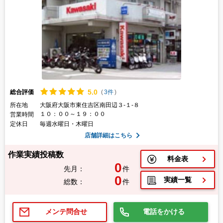
5.
0
総合評価
(
3件
)
所在地
大阪府大阪市東住吉区南田辺３-１-８
１０：００～１９：００
営業時間
定休日
毎週水曜日・木曜日
店舗詳細はこちら
作業実績投稿数
料金表
0
先月：
件
0
実績一覧
総数：
件
電話をかける
メンテ問合せ