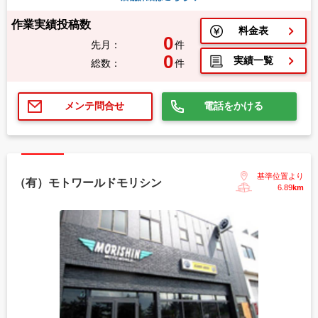
作業実績投稿数
料金表
0
先月：
件
0
実績一覧
総数：
件
電話をかける
メンテ問合せ
基準位置より
（有）モトワールドモリシン
6.89
km