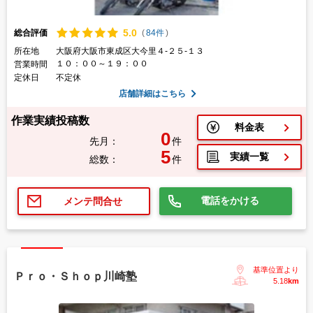
5.
0
総合評価
(
84件
)
所在地
大阪府大阪市東成区大今里４-２５-１３
１０：００～１９：００
営業時間
定休日
不定休
店舗詳細はこちら
作業実績投稿数
料金表
0
先月：
件
5
実績一覧
総数：
件
電話をかける
メンテ問合せ
基準位置より
Ｐｒｏ・Ｓｈｏｐ川崎塾
5.18
km