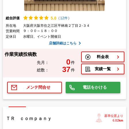
5.
0
総合評価
(
12件
)
所在地
大阪府大阪市住之江区平林南２丁目２-３４
９：００～１８：００
営業時間
定休日
水曜日、イベント開催日
店舗詳細はこちら
作業実績投稿数
料金表
0
先月：
件
37
実績一覧
総数：
件
電話をかける
メンテ問合せ
基準位置より
ＴＲ ｃｏｍｐａｎｙ
6.82
km