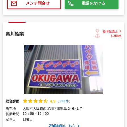
電話をかける
メンテ問合せ
基準位置より
奥川輪業
6.85
km
4.
9
総合評価
(
133件
)
所在地
大阪府大阪市西淀川区御幣島２-６-１７
10：00～19：00
営業時間
定休日
日曜日
店舗詳細はこちら