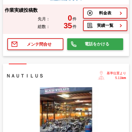
作業実績投稿数
料金表
0
先月：
件
35
実績一覧
総数：
件
電話をかける
メンテ問合せ
基準位置より
ＮＡＵＴＩＬＵＳ
5.11
km