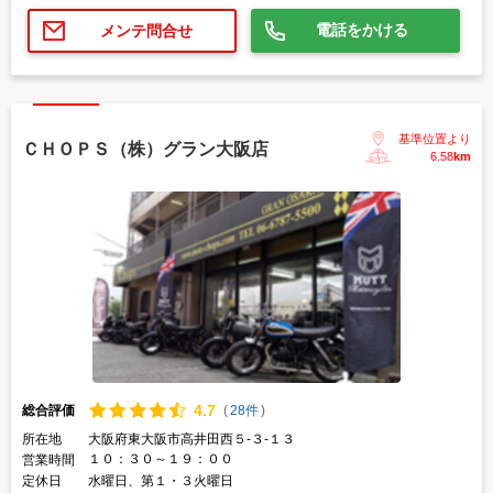
電話をかける
メンテ問合せ
基準位置より
ＣＨＯＰＳ（株）グラン大阪店
6.58
km
4.
7
総合評価
(
28件
)
所在地
大阪府東大阪市高井田西５-３-１３
１０：３０～１９：００
営業時間
定休日
水曜日、第１・３火曜日