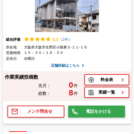
5.
0
総合評価
(
2件
)
所在地
大阪府大阪市生野区小路東５-１１-１６
１０：００～１９：００
営業時間
定休日
水曜日
店舗詳細はこちら
作業実績投稿数
料金表
0
先月：
件
8
実績一覧
総数：
件
電話をかける
メンテ問合せ