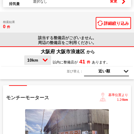
変更
選択なし
排気量
検索結果
詳細絞り込み
0
件
該当する整備店が
ございません。
周辺の整備店をご利用ください。
大阪府 大阪市浪速区
から
10km
41
以内に整備店が
件
あります。
近い順
並び替え：
基準位置より
モンチーモータース
1.24
km