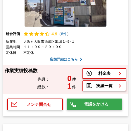
4.
9
総合評価
(
8件
)
所在地
大阪府大阪市西成区出城１-９-１
１１：００～２０：００
営業時間
定休日
不定休
店舗詳細はこちら
作業実績投稿数
料金表
0
先月：
件
1
実績一覧
総数：
件
電話をかける
メンテ問合せ