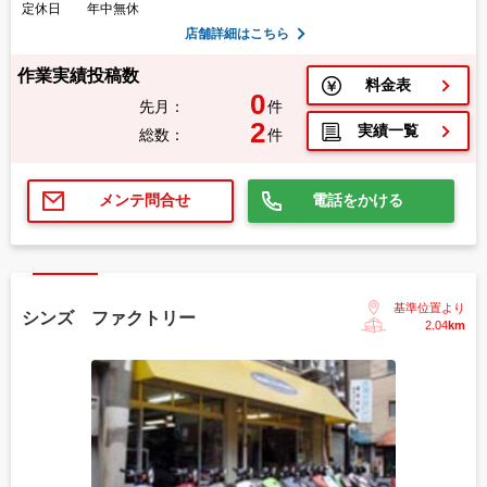
定休日
年中無休
店舗詳細はこちら
作業実績投稿数
料金表
0
先月：
件
2
実績一覧
総数：
件
電話をかける
メンテ問合せ
基準位置より
シンズ ファクトリー
2.04
km