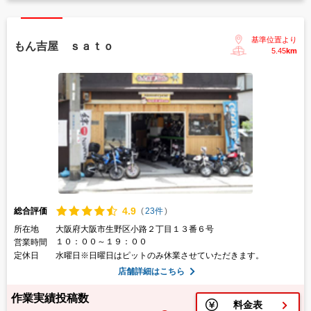
基準位置より
もん吉屋 ｓａｔｏ
5.45
km
4.
9
総合評価
(
23件
)
所在地
大阪府大阪市生野区小路２丁目１３番６号
１０：００～１９：００
営業時間
定休日
水曜日※日曜日はピットのみ休業させていただきます。
店舗詳細はこちら
作業実績投稿数
料金表