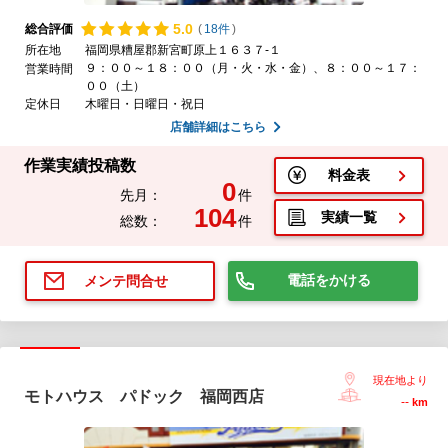
5.
0
総合評価
(
18件
)
所在地
福岡県糟屋郡新宮町原上１６３７-１
９：００～１８：００（月・火・水・金）、８：００～１７：
営業時間
００（土）
定休日
木曜日・日曜日・祝日
店舗詳細はこちら
作業実績投稿数
料金表
0
先月：
件
104
実績一覧
総数：
件
電話をかける
メンテ問合せ
現在地より
モトハウス パドック 福岡西店
--
km