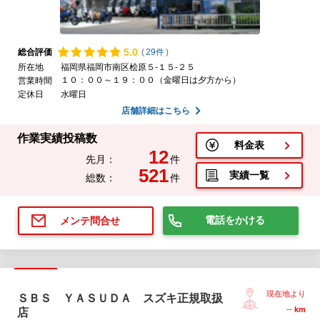
5.
0
総合評価
(
29件
)
所在地
福岡県福岡市南区桧原５-１５-２５
１０：００～１９：００（金曜日は夕方から）
営業時間
定休日
水曜日
店舗詳細はこちら
作業実績投稿数
料金表
12
先月：
件
521
実績一覧
総数：
件
電話をかける
メンテ問合せ
現在地より
ＳＢＳ ＹＡＳＵＤＡ スズキ正規取扱
--
km
店