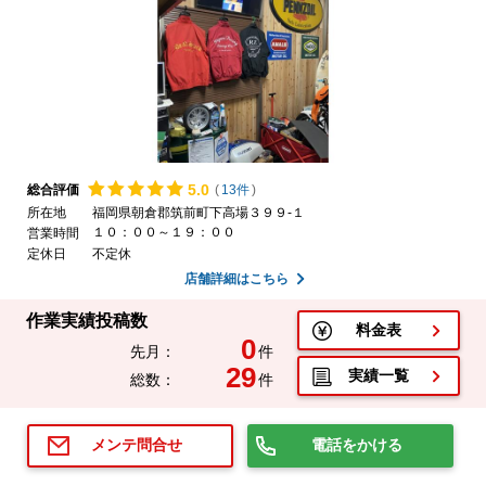
5.
0
総合評価
(
13件
)
所在地
福岡県朝倉郡筑前町下高場３９９-１
１０：００～１９：００
営業時間
定休日
不定休
店舗詳細はこちら
作業実績投稿数
料金表
0
先月：
件
29
実績一覧
総数：
件
電話をかける
メンテ問合せ