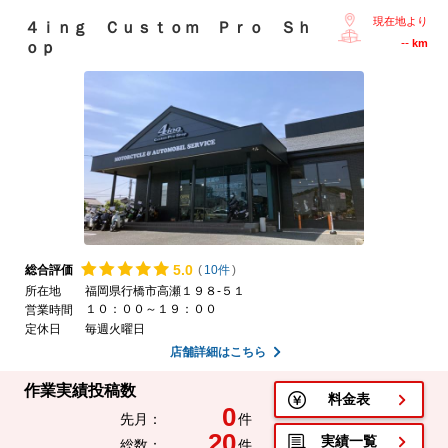
現在地より
４ｉｎｇ Ｃｕｓｔｏｍ Ｐｒｏ Ｓｈ
--
km
ｏｐ
5.
0
総合評価
(
10件
)
所在地
福岡県行橋市高瀬１９８-５１
１０：００～１９：００
営業時間
定休日
毎週火曜日
店舗詳細はこちら
作業実績投稿数
料金表
0
先月：
件
20
実績一覧
総数：
件