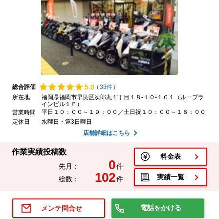
5.
0
総合評価
(
33件
)
所在地
福岡県福岡市早良区次郎丸１丁目１８-１０-１０１（ループラ
インビル１Ｆ）
平日１０：００～１９：００／土日祝１０：００～１８：００
営業時間
定休日
水曜日・第3日曜日
店舗詳細はこちら
作業実績投稿数
料金表
0
先月：
件
102
実績一覧
総数：
件
電話をかける
メンテ問合せ