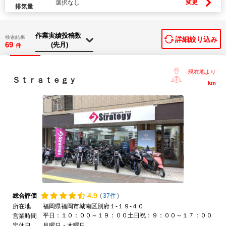
変更
選択なし
排気量
検索結果
詳細絞り込み
69
件
現在地より
Ｓｔｒａｔｅｇｙ
--
km
4.
9
総合評価
(
37件
)
所在地
福岡県福岡市城南区別府１-１９-４０
平日：１０：００～１９：００土日祝：９：００～１７：００
営業時間
定休日
月曜日・木曜日