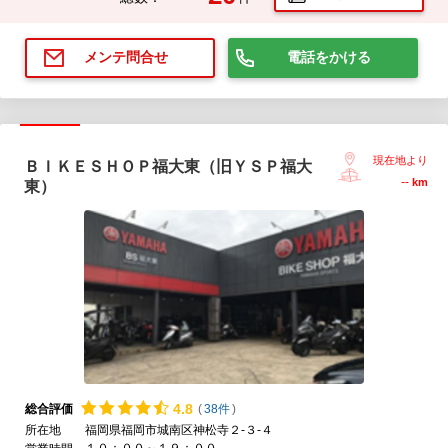
電話をかける
メンテ問合せ
現在地より
ＢＩＫＥＳＨＯＰ福大東（旧ＹＳＰ福大
--
km
東）
4.
8
総合評価
(
38件
)
所在地
福岡県福岡市城南区神松寺２-３-４
１０：００～１９：００