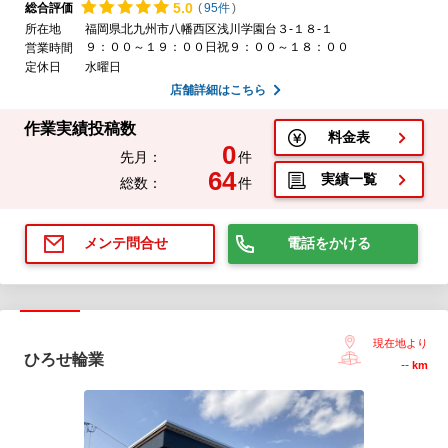
5.
0
総合評価
(
95件
)
所在地
福岡県北九州市八幡西区浅川学園台３-１８-１
９：００～１９：００日祝９：００～１８：００
営業時間
定休日
水曜日
店舗詳細はこちら
作業実績投稿数
料金表
0
先月：
件
64
実績一覧
総数：
件
電話をかける
メンテ問合せ
現在地より
ひろせ輪業
--
km