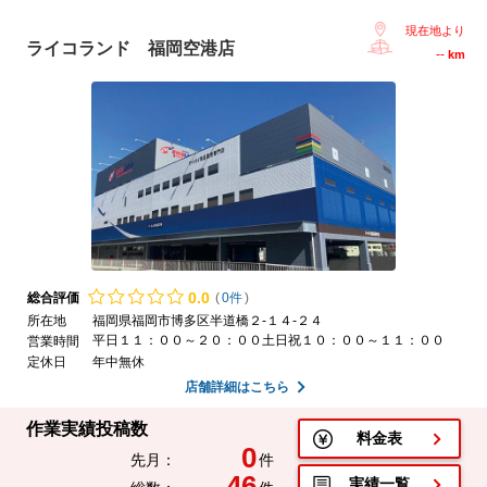
現在地より
ライコランド 福岡空港店
--
km
0.
0
総合評価
(
0件
)
所在地
福岡県福岡市博多区半道橋２-１４-２４
平日１１：００～２０：００土日祝１０：００～１１：００
営業時間
定休日
年中無休
店舗詳細はこちら
作業実績投稿数
料金表
0
先月：
件
46
実績一覧