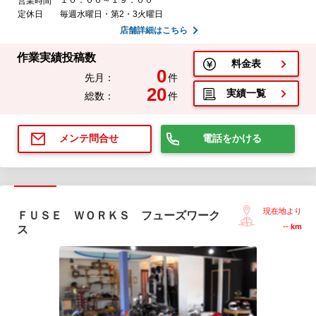
営業時間
定休日
毎週水曜日・第2・3火曜日
店舗詳細はこちら
作業実績投稿数
料金表
0
先月：
件
20
実績一覧
総数：
件
電話をかける
メンテ問合せ
現在地より
ＦＵＳＥ ＷＯＲＫＳ フューズワーク
--
km
ス