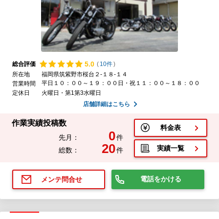
5.
0
総合評価
(
10件
)
所在地
福岡県筑紫野市桜台２-１８-１４
平日１０：００～１９：００日・祝１１：００～１８：００
営業時間
定休日
火曜日・第1第3水曜日
店舗詳細はこちら
作業実績投稿数
料金表
0
先月：
件
20
実績一覧
総数：
件
電話をかける
メンテ問合せ