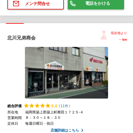
電話をかける
メンテ問合せ
現在地より
北川兄弟商会
--
km
5.
0
総合評価
(
11件
)
所在地
福岡県築上郡築上町椎田１７２５-４
８：３０～１８：３０
営業時間
定休日
毎週日曜日・祝日
店舗詳細はこちら