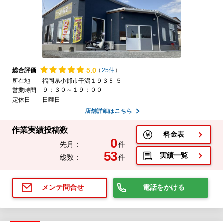
5.
0
総合評価
(
25件
)
所在地
福岡県小郡市干潟１９３５-５
９：３０～１９：００
営業時間
定休日
日曜日
店舗詳細はこちら
作業実績投稿数
料金表
0
先月：
件
53
実績一覧
総数：
件
電話をかける
メンテ問合せ