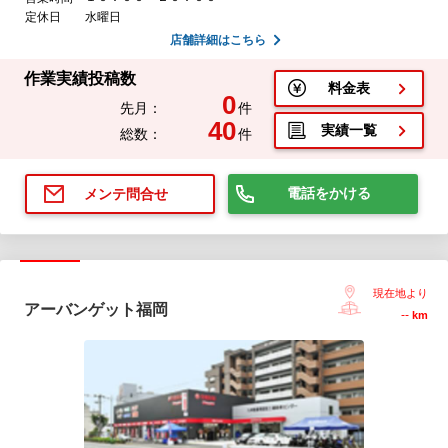
定休日
水曜日
店舗詳細はこちら
作業実績投稿数
料金表
0
先月：
件
40
実績一覧
総数：
件
電話をかける
メンテ問合せ
現在地より
アーバンゲット福岡
--
km