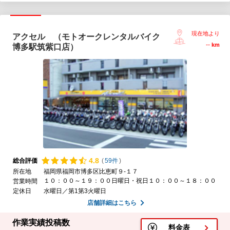
現在地より
アクセル （モトオークレンタルバイク
--
km
博多駅筑紫口店）
4.
8
総合評価
(
59件
)
所在地
福岡県福岡市博多区比恵町９-１７
１０：００～１９：００日曜日・祝日１０：００～１８：００
営業時間
定休日
水曜日／第1第3火曜日
店舗詳細はこちら
作業実績投稿数
料金表