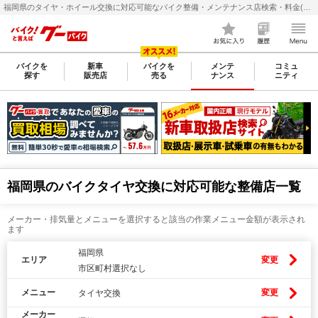
福岡県のタイヤ・ホイール交換に対応可能なバイク整備・メンテナンス店検索・料金(費用)比較なら【グーバイク(GooBike)】
バイクを
新車
バイクを
メンテ
コミュ
探す
販売店
売る
ナンス
ニティ
福岡県のバイクタイヤ交換に対応可能な整備店一覧
メーカー・排気量とメニューを選択すると該当の作業メニュー金額が表示され
ます
福岡県
エリア
変更
市区町村選択なし
メニュー
変更
タイヤ交換
メーカー