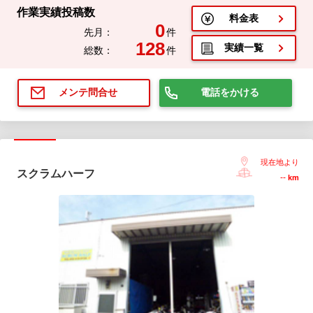
作業実績投稿数
料金表
0
先月：
件
128
実績一覧
総数：
件
電話をかける
メンテ問合せ
現在地より
スクラムハーフ
--
km