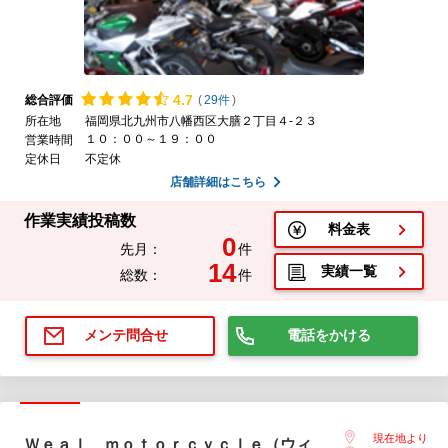
4.
7
総合評価
(
29件
)
所在地
福岡県北九州市八幡西区大膳２丁目４-２３
１０：００～１９：００
営業時間
定休日
不定休
店舗詳細はこちら
作業実績投稿数
料金表
0
先月：
件
14
実績一覧
総数：
件
電話をかける
メンテ問合せ
現在地より
Ｗｅａｌ ｍｏｔｏｒｃｙｃｌｅ（ウィ