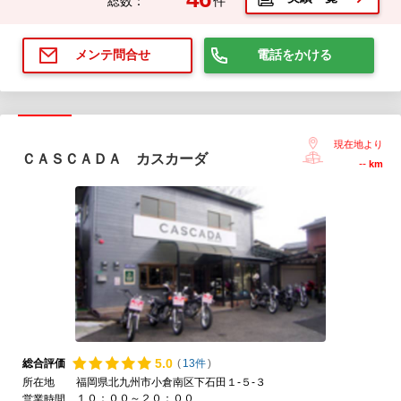
総数：
件
電話をかける
メンテ問合せ
現在地より
ＣＡＳＣＡＤＡ カスカーダ
--
km
5.
0
総合評価
(
13件
)
所在地
福岡県北九州市小倉南区下石田１-５-３
１０：００～２０：００
営業時間