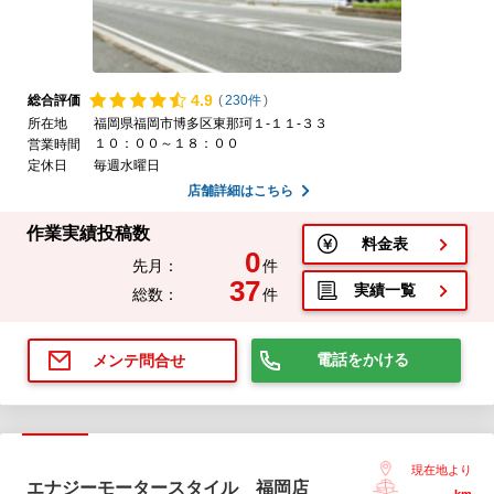
4.
9
総合評価
(
230件
)
所在地
福岡県福岡市博多区東那珂１-１１-３３
１０：００～１８：００
営業時間
定休日
毎週水曜日
店舗詳細はこちら
作業実績投稿数
料金表
0
先月：
件
37
実績一覧
総数：
件
電話をかける
メンテ問合せ
現在地より
エナジーモータースタイル 福岡店