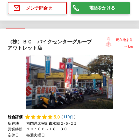
電話をかける
メンテ問合せ
現在地より
（株）ＢＣ バイクセンターグループ
--
km
アウトレット店
5.
0
総合評価
(
110件
)
所在地
福岡県太宰府市水城２-５-２２
１０：００～１８：３０
営業時間
定休日
毎週火曜日