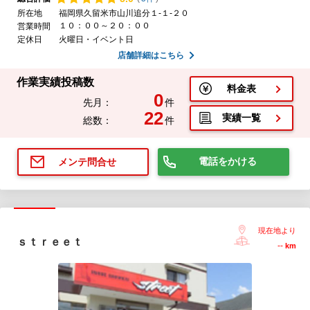
所在地
福岡県久留米市山川追分１-１-２０
１０：００～２０：００
営業時間
定休日
火曜日・イベント日
店舗詳細はこちら
作業実績投稿数
料金表
0
先月：
件
22
実績一覧
総数：
件
電話をかける
メンテ問合せ
現在地より
ｓｔｒｅｅｔ
--
km