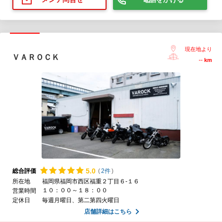
現在地より
ＶＡＲＯＣＫ
--
km
5.
0
総合評価
(
2件
)
所在地
福岡県福岡市西区福重２丁目６-１６
１０：００～１８：００
営業時間
定休日
毎週月曜日、第二第四火曜日
店舗詳細はこちら