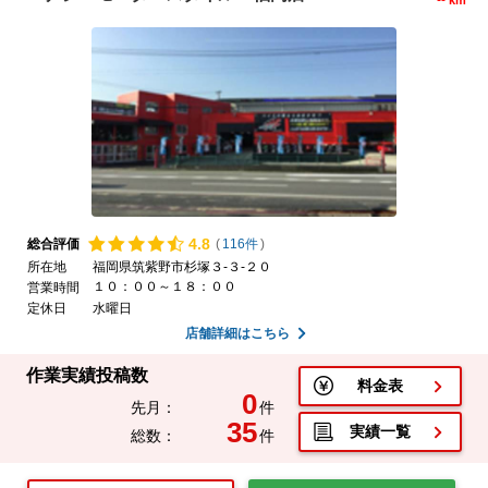
--
km
4.
8
総合評価
(
116件
)
所在地
福岡県筑紫野市杉塚３-３-２０
１０：００～１８：００
営業時間
定休日
水曜日
店舗詳細はこちら
作業実績投稿数
料金表
0
先月：
件
35
実績一覧
総数：
件