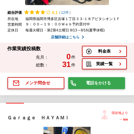
4.
1
総合評価
(
12件
)
所在地
福岡県福岡市博多区吉塚１丁目３３-１８アビタシオン１Ｆ
９：００～１９：００Ｗｅｂ予約受付中
営業時間
定休日
毎週火曜日・第2第4土曜日 8/13～8/16(夏季休暇)
店舗詳細はこちら
作業実績投稿数
料金表
0
先月：
件
31
実績一覧
総数：
件
電話をかける
メンテ問合せ
現在地より
Ｇａｒａｇｅ ＨＡＹＡＭＩ
--
km