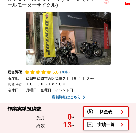
--
km
ールモーターサイクル）
5.
0
総合評価
(
9件
)
所在地
福岡県福岡市西区福重２丁目５-１１-３号
１０：００～１８：００
営業時間
定休日
月曜日・金曜日・イベント日
店舗詳細はこちら
作業実績投稿数
料金表
0
先月：
件
13
実績一覧
総数：
件