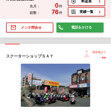
料金表
0
先月：
件
76
実績一覧
総数：
件
電話をかける
メンテ問合せ
現在地より
スクーターショップＳＡＹ
--
km