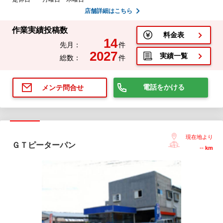
店舗詳細はこちら
作業実績投稿数
料金表
14
先月：
件
2027
実績一覧
総数：
件
電話をかける
メンテ問合せ
現在地より
ＧＴピーターパン
--
km