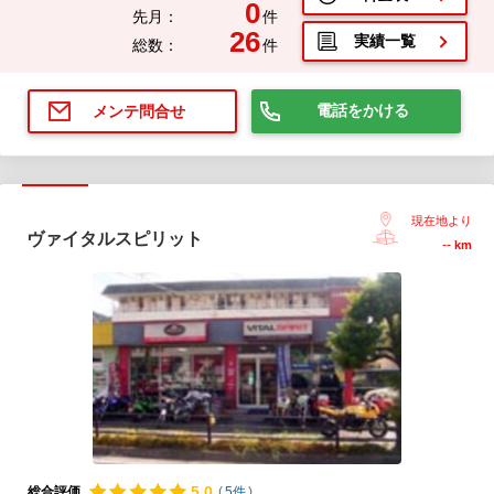
0
先月：
件
26
実績一覧
総数：
件
電話をかける
メンテ問合せ
現在地より
ヴァイタルスピリット
--
km
5.
0
総合評価
(
5件
)