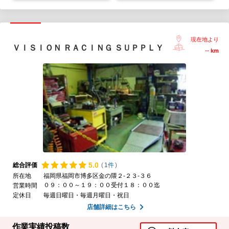
現在地より
ＶＩＳＩＯＮ ＲＡＣＩＮＧ ＳＵＰＰＬＹ
--
km
5.
0
総合評価
(
1件
)
所在地
福岡県福岡市博多区金の隈２-２３-３６
０９：００～１９：００受付１８：００迄
営業時間
定休日
毎週日曜日・毎週月曜日・祝日
店舗詳細はこちら
作業実績投稿数