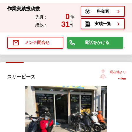
作業実績投稿数
料金表
0
先月：
件
31
実績一覧
総数：
件
電話をかける
メンテ問合せ
現在地より
スリーピース
--
km