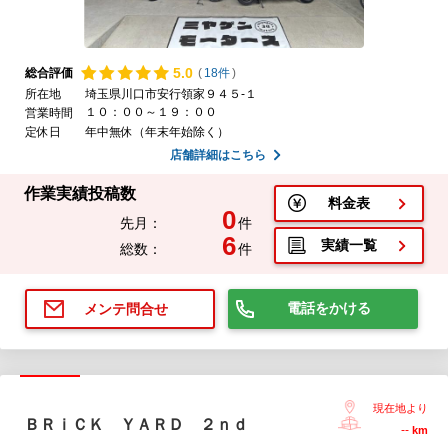
5.
0
総合評価
(
18件
)
所在地
埼玉県川口市安行領家９４５-１
１０：００～１９：００
営業時間
定休日
年中無休（年末年始除く）
店舗詳細はこちら
作業実績投稿数
料金表
0
先月：
件
6
実績一覧
総数：
件
電話をかける
メンテ問合せ
現在地より
ＢＲｉＣＫ ＹＡＲＤ ２ｎｄ
--
km