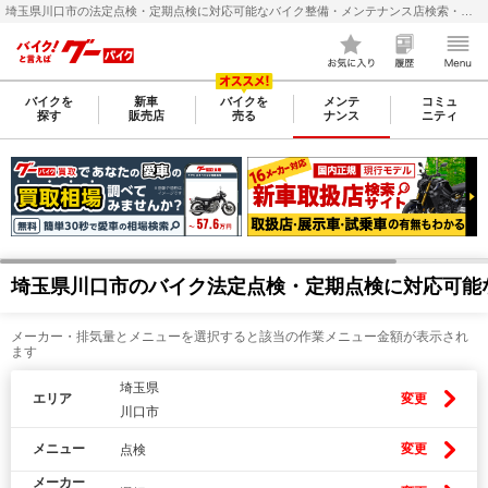
埼玉県川口市の法定点検・定期点検に対応可能なバイク整備・メンテナンス店検索・料金(費用)比較なら【グーバイク(GooBike)】
バイクを
新車
バイクを
メンテ
コミュ
探す
販売店
売る
ナンス
ニティ
埼玉県川口市のバイク法定点検・定期点検に対応可能
メーカー・排気量とメニューを選択すると該当の作業メニュー金額が表示され
ます
埼玉県
エリア
変更
川口市
メニュー
変更
点検
メーカー