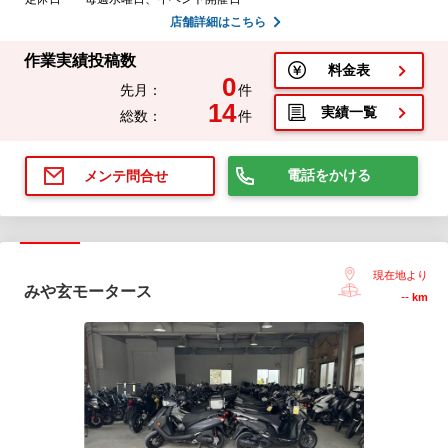
店舗詳細はこちら
作業実績投稿数
料金表
0
先月：
件
14
実績一覧
総数：
件
電話をかける
メンテ問合せ
現在地より
みや玄モータース
--
km