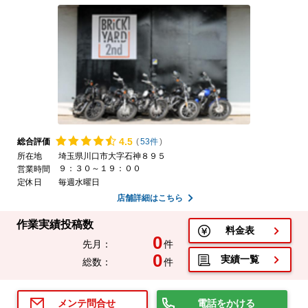
4.
5
総合評価
(
53件
)
所在地
埼玉県川口市大字石神８９５
９：３０～１９：００
営業時間
定休日
毎週水曜日
店舗詳細はこちら
作業実績投稿数
料金表
0
先月：
件
0
実績一覧
総数：
件
電話をかける
メンテ問合せ