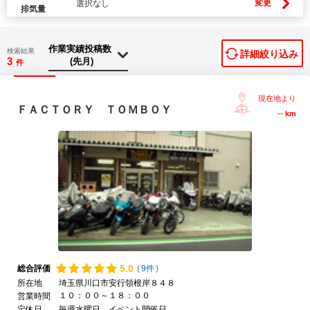
変更
選択なし
排気量
検索結果
詳細絞り込み
3
件
現在地より
ＦＡＣＴＯＲＹ ＴＯＭＢＯＹ
--
km
5.
0
総合評価
(
9件
)
所在地
埼玉県川口市安行領根岸８４８
１０：００～１８：００
営業時間
定休日
毎週水曜日、イベント開催日