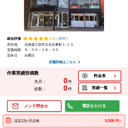
5.
0
総合評価
(
36件
)
所在地
北海道江別市文京台東町１-１３
９：００～１８：３０
営業時間
定休日
火曜日
店舗詳細はこちら
作業実績投稿数
料金表
0
先月：
件
0
実績一覧
総数：
件
電話をかける
メンテ問合せ
5,500
法定12か月点検
円～