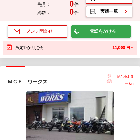
0
先月：
件
0
実績一覧
総数：
件
電話をかける
メンテ問合せ
11,000
法定12か月点検
円～
現在地より
ＭＣＦ ワークス
--
km