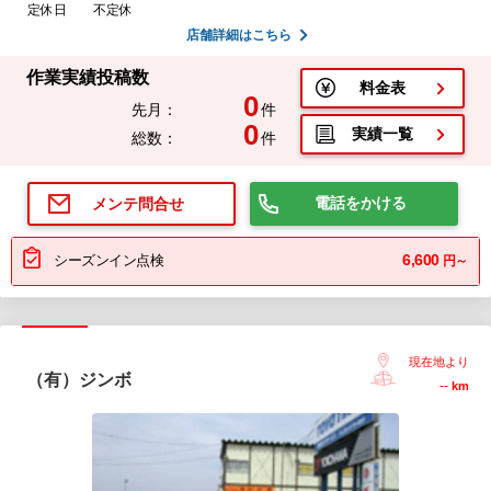
定休日
不定休
店舗詳細はこちら
作業実績投稿数
料金表
0
先月：
件
0
実績一覧
総数：
件
電話をかける
メンテ問合せ
6,600
シーズンイン点検
円～
現在地より
（有）ジンボ
--
km