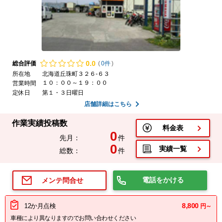
0.
0
総合評価
(
0件
)
所在地
北海道丘珠町３２６‐６３
１０：００～１９：００
営業時間
定休日
第１・３日曜日
店舗詳細はこちら
作業実績投稿数
料金表
0
先月：
件
0
実績一覧
総数：
件
電話をかける
メンテ問合せ
8,800
12か月点検
円～
車種により異なりますのでお問い合わせください