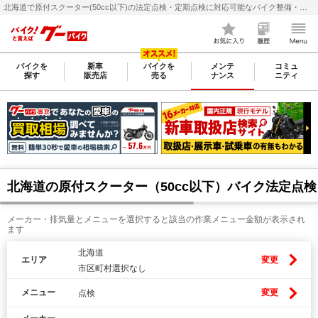
北海道で原付スクーター(50cc以下)の法定点検・定期点検に対応可能なバイク整備・メンテナンス店検索・料金(費用)比較なら【グーバイク(GooBike)】
バイクを
新車
バイクを
メンテ
コミュ
探す
販売店
売る
ナンス
ニティ
北海道の原付スクーター（50cc以下）バイク法定点
メーカー・排気量とメニューを選択すると該当の作業メニュー金額が表示され
ます
北海道
エリア
変更
市区町村選択なし
メニュー
変更
点検