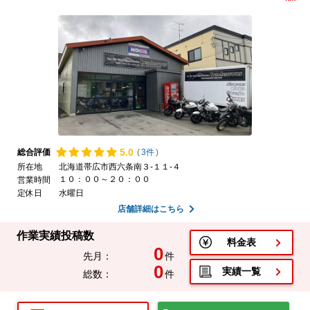
5.
0
総合評価
(
3件
)
所在地
北海道帯広市西六条南３-１１-４
１０：００～２０：００
営業時間
定休日
水曜日
店舗詳細はこちら
作業実績投稿数
料金表
0
先月：
件
0
実績一覧
総数：
件