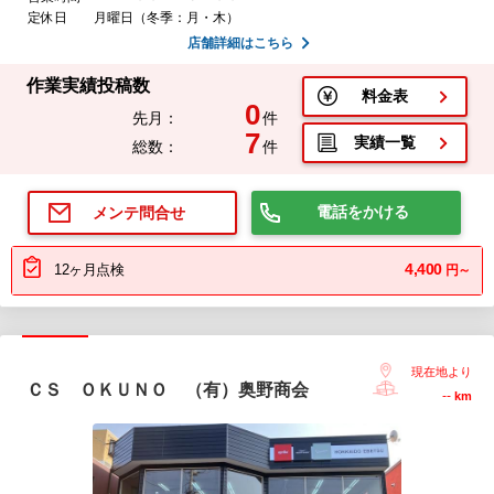
定休日
月曜日（冬季：月・木）
店舗詳細はこちら
作業実績投稿数
料金表
0
先月：
件
7
実績一覧
総数：
件
電話をかける
メンテ問合せ
4,400
12ヶ月点検
円～
現在地より
ＣＳ ＯＫＵＮＯ （有）奥野商会
--
km