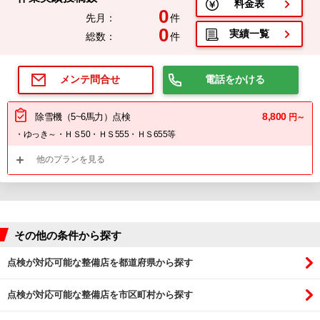
料金表
0
先月：
件
0
実績一覧
総数：
件
電話をかける
メンテ問合せ
8,800
除雪機（5~6馬力）点検
円～
・ゆっき～・ＨＳ50・ＨＳ555・ＨＳ655等
他のプランを見る
その他の条件から探す
点検が対応可能な整備店を都道府県から探す
点検が対応可能な整備店を市区町村から探す