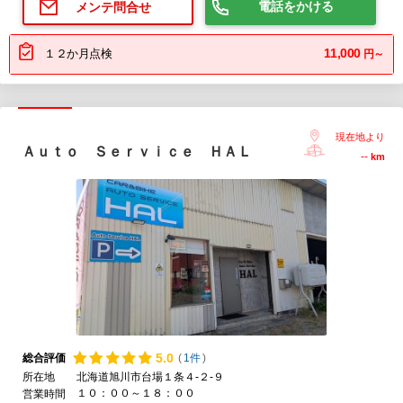
電話をかける
メンテ問合せ
11,000
１２か月点検
円～
現在地より
Ａｕｔｏ Ｓｅｒｖｉｃｅ ＨＡＬ
--
km
5.
0
総合評価
(
1件
)
所在地
北海道旭川市台場１条４-２-９
１０：００～１８：００
営業時間