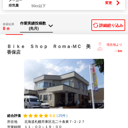
メーカー
変更
排気量
50cc以下
検索結果
詳細絞り込み
8
件
現在地より
Ｂｉｋｅ Ｓｈｏｐ Ｒｏｍａ-ＭＣ 美
--
km
香保店
5.
0
総合評価
(
25件
)
所在地
北海道札幌市東区北二十条東７-２-２７
１１：００～１９：００
営業時間