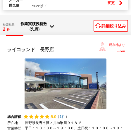
メーカー
変更
排気量
50cc以下
検索結果
詳細絞り込み
2
件
現在地より
ライコランド 長野店
--
km
5.
0
総合評価
(
1件
)
所在地
長野県長野市篠ノ井御幣川９１８-５
平日：１０：００～１９：００、土日祝：１０：００～１９：
営業時間