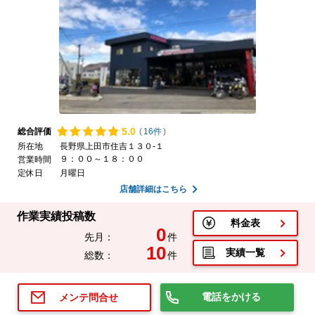
5.
0
総合評価
(
16件
)
所在地
長野県上田市住吉１３０-１
９：００～１８：００
営業時間
定休日
月曜日
店舗詳細はこちら
作業実績投稿数
料金表
0
先月：
件
10
実績一覧
総数：
件
電話をかける
メンテ問合せ