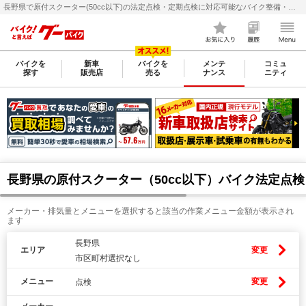
長野県で原付スクーター(50cc以下)の法定点検・定期点検に対応可能なバイク整備・メンテナンス店検索・料金(費用)比較なら【グーバイク(GooBike)】
バイクを
新車
バイクを
メンテ
コミュ
探す
販売店
売る
ナンス
ニティ
長野県の原付スクーター（50cc以下）バイク法定点
メーカー・排気量とメニューを選択すると該当の作業メニュー金額が表示され
ます
長野県
エリア
変更
市区町村選択なし
メニュー
変更
点検