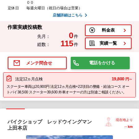
００
定休日
毎週火曜日（祝日の場合は営業）
店舗詳細はこちら
作業実績投稿数
料金表
0
先月：
件
115
実績一覧
総数：
件
電話をかける
メンテ問合せ
19,800
法定12ヵ月点検
円～
スクーター車両は20,900円 法定12ヵ月点検+22項目の整備・給油コース オー
トバイ38,500 スクーター39,600 外車オーナーの方は別途ご相談ください。
現在地より
バイクショップ レッドウイングマン
--
km
上田本店