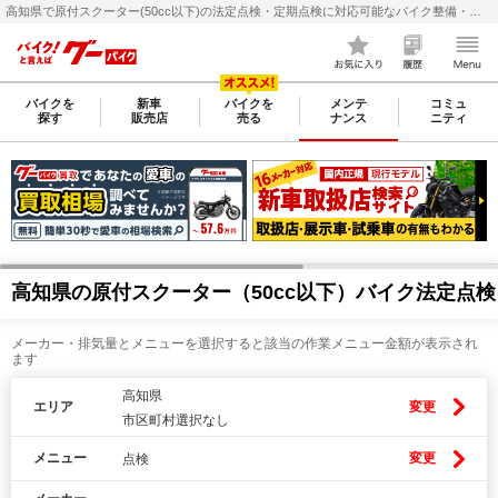
高知県で原付スクーター(50cc以下)の法定点検・定期点検に対応可能なバイク整備・メンテナンス店検索・料金(費用)比較なら【グーバイク(GooBike)】
バイクを
新車
バイクを
メンテ
コミュ
探す
販売店
売る
ナンス
ニティ
高知県の原付スクーター（50cc以下）バイク法定点
メーカー・排気量とメニューを選択すると該当の作業メニュー金額が表示され
ます
高知県
エリア
変更
市区町村選択なし
メニュー
変更
点検