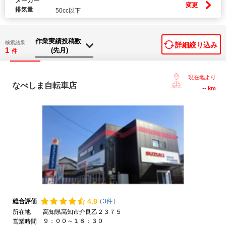
メーカー
変更
排気量
50cc以下
検索結果
詳細絞り込み
1
件
現在地より
なべしま自転車店
--
km
4.
9
総合評価
(
3件
)
所在地
高知県高知市介良乙２３７５
９：００～１８：３０
営業時間