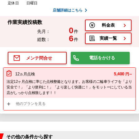
定休日
日曜日
店舗詳細はこちら
作業実績投稿数
料金表
0
先月：
件
6
実績一覧
総数：
件
電話をかける
メンテ問合せ
5,400
12ヵ月点検
円～
法定12ヶ月点検に準じた点検整備となります。お客様の二輪車ライフを「より
安全で！」「より便利に！」「より楽しく快適に！」をモットーにしている当
店がしっかり点検致します！！
他のプランを見る
その他の条件から探す