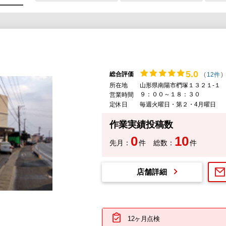
5.
0
総合評価
(
12件
)
所在地
山形県南陽市椚塚１３２１-１
９：００～１８：３０
営業時間
定休日
毎週火曜日・第２・4月曜日
作業実績投稿数
0
10
先月：
件
総数：
件
店舗詳細
12ヶ月点検