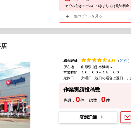
カウル付きモデルにつきましては別途料金
他のプランを見る
形店
4.
9
総合評価
(
21件
)
所在地
山形県山形市浜崎６
１０：００～１８：００
営業時間
定休日
火曜日（祝日の場合は翌日）、
作業実績投稿数
0
0
先月：
件
総数：
件
店舗詳細