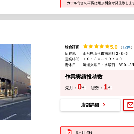
カウル付きの車両は追加料金が発生致しま
5.
0
総合評価
(
12件
)
所在地
山形県山形市南原町２-８-５
１０：３０～１９：００
営業時間
定休日
毎週火曜日・水曜日・8/10～8
作業実績投稿数
0
1
先月：
件
総数：
件
店舗詳細
6ヶ月点検