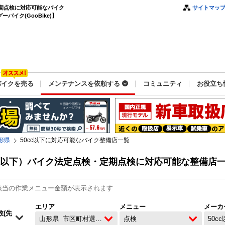
定期点検に対応可能なバイク
サイトマッ
バイク(GooBike)】
バイクを売る
メンテナンスを依頼する
コミュニティ
お役立ち
形県
50cc以下に対応可能なバイク整備店一覧
cc以下）バイク法定点検・定期点検に対応可能な整備店
該当の作業メニュー金額が表示されます
エリア
メニュー
メーカ
山形県
市区町村選択なし
点検
50c