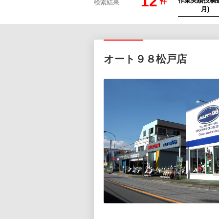
12
件
検索結果
オート９８松戸店