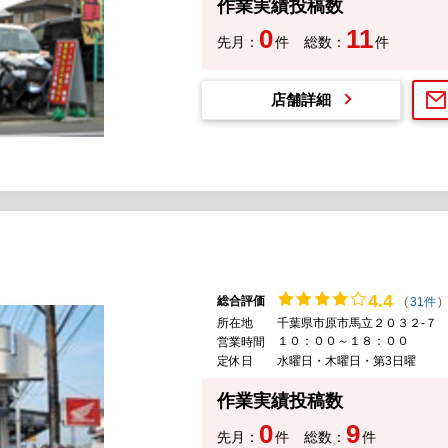
作業実績投稿数
0
11
先月：
件
総数：
件
店舗詳細
4.
4
総合評価
(
31件
)
所在地
千葉県市原市馬立２０３２-７
１０：００～１８：００
営業時間
定休日
水曜日・木曜日・第3日曜
作業実績投稿数
0
9
先月：
件
総数：
件