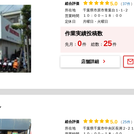
5.
0
総合評価
(
37件
)
所在地
千葉県市原市青葉台１-１-２
１０：００～１８：００
営業時間
定休日
月曜日・火曜日
作業実績投稿数
0
25
先月：
件
総数：
件
店舗詳細
ル
5.
0
総合評価
(
25件
)
所在地
千葉県千葉市中央区長洲２-２１
１０：００～１８：００
営業時間