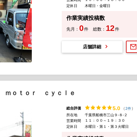
定休日
木曜日・金曜日
作業実績投稿数
0
12
先月：
件
総数：
件
店舗詳細
 ｍｏｔｏｒ ｃｙｃｌｅ
5.
0
総合評価
(
2件
)
所在地
千葉県船橋市三山９-８-２
１１：００～１９：３０
営業時間
定休日
水曜日・第１・第３火曜日