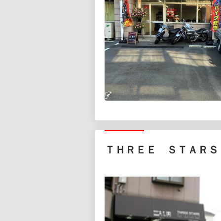
ＴＨＲＥＥ ＳＴＡＲＳ