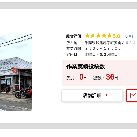
5.
0
総合評価
(
5件
)
所在地
千葉県印旛郡栄町安食３５８４
９：３０～１９：００
営業時間
定休日
木曜日・第２月曜日
作業実績投稿数
0
36
先月：
件
総数：
件
店舗詳細