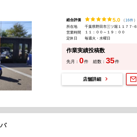
5.
0
総合評価
(
16件
)
所在地
千葉県野田市三ツ堀１１７７-
１１：００～１９：００
営業時間
定休日
毎週火・水曜日
作業実績投稿数
0
35
先月：
件
総数：
件
店舗詳細
オバ