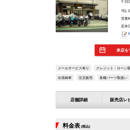
〒33
TEL 
営業
定休
来店を
メールサービス有り
クレジット・ローン
出張納車
注文販売
各種パーツ取扱い
店舗詳細
販売店レ
料金表
(税込)