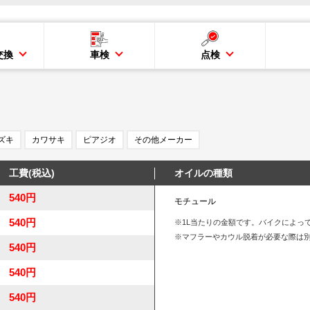
交換
車検
点検
ズキ
カワサキ
ピアジオ
その他メーカー
工費(税込)
オイルの種類
540円
モチュール
540円
※1L当たりの金額です。バイクによっ
※マフラーやカウル脱着が必要な際は
540円
540円
540円