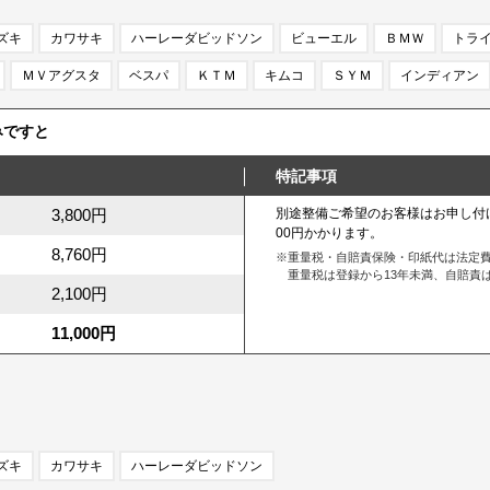
ズキ
カワサキ
ハーレーダビッドソン
ビューエル
ＢＭＷ
トラ
ＭＶアグスタ
ベスパ
ＫＴＭ
キムコ
ＳＹＭ
インディアン
みですと
特記事項
3,800円
別途整備ご希望のお客様はお申し付
00円かかります。
8,760円
※重量税・自賠責保険・印紙代は法定
重量税は登録から13年未満、自賠責は
2,100円
11,000円
ズキ
カワサキ
ハーレーダビッドソン