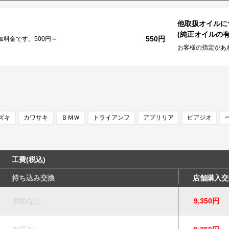
他取扱オイルに
(純正オイルの有
550円
料金です。500円～
お客様の指定があ
ズキ
カワサキ
ＢＭＷ
トライアンフ
アプリリア
ピアジオ
工費(税込)
持ち込み交換
店舗購入交
対応なし
9,350円