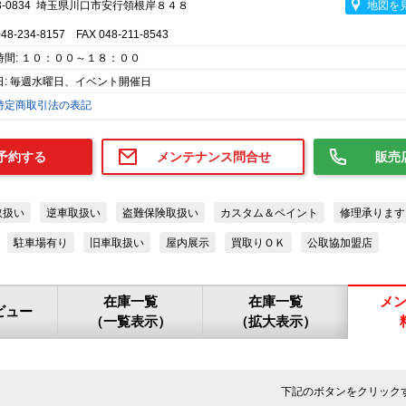
3-0834 埼玉県川口市安行領根岸８４８
地図を
048-234-8157 FAX 048-211-8543
時間: １０：００～１８：００
日: 毎週水曜日、イベント開催日
特定商取引法の表記
予約する
メンテナンス問合せ
販売
取扱い
逆車取扱い
盗難保険取扱い
カスタム＆ペイント
修理承ります
駐車場有り
旧車取扱い
屋内展示
買取りＯＫ
公取協加盟店
在庫一覧
在庫一覧
メ
ビュー
（一覧表示）
（拡大表示）
下記のボタンをクリック