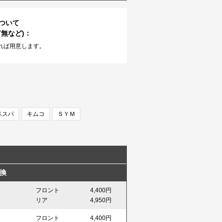
ついて
無など)：
れば用意します。
ベスパ
キムコ
ＳＹＭ
換
フロント
4,400円
リア
4,950円
フロント
4,400円