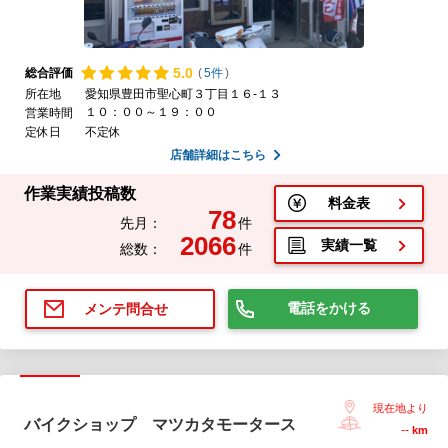
5.
0
総合評価
(
5件
)
所在地
愛知県豊田市聖心町３丁目１６-１３
１０：００～１９：００
営業時間
定休日
不定休
店舗詳細はこちら
作業実績投稿数
料金表
78
先月：
件
2066
実績一覧
総数：
件
電話をかける
メンテ問合せ
現在地より
バイクショップ マツカタモータース
--
km