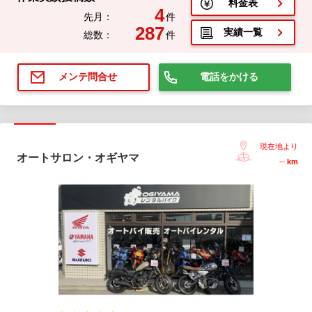
料金表
4
先月：
件
287
実績一覧
総数：
件
電話をかける
メンテ問合せ
現在地より
オートサロン・オギヤマ
--
km