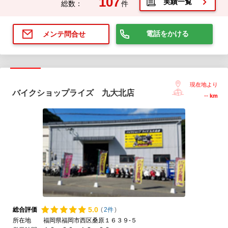
107
実績一覧
総数：
件
電話をかける
メンテ問合せ
現在地より
バイクショップライズ 九大北店
--
km
5.
0
総合評価
(
2件
)
所在地
福岡県福岡市西区桑原１６３９-５