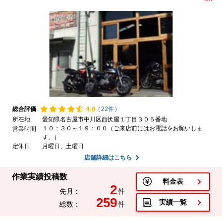
4.
8
総合評価
(
22件
)
所在地
愛知県名古屋市中川区西伏屋１丁目３０５番地
１０：３０～１９：００（ご来店前にはお電話をお願いしま
営業時間
す。）
定休日
月曜日、土曜日
店舗詳細はこちら
作業実績投稿数
料金表
2
先月：
件
259
実績一覧
総数：
件