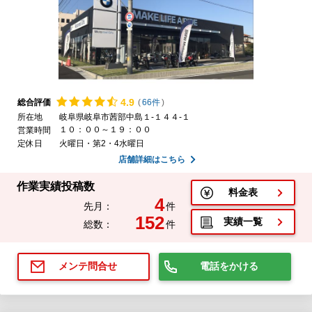
4.
9
総合評価
(
66件
)
所在地
岐阜県岐阜市茜部中島１-１４４-１
１０：００～１９：００
営業時間
定休日
火曜日・第2・4水曜日
店舗詳細はこちら
作業実績投稿数
料金表
4
先月：
件
152
実績一覧
総数：
件
電話をかける
メンテ問合せ