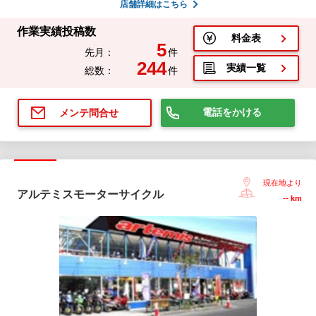
店舗詳細はこちら
作業実績投稿数
料金表
5
先月：
件
244
実績一覧
総数：
件
電話をかける
メンテ問合せ
現在地より
アルテミスモーターサイクル
--
km