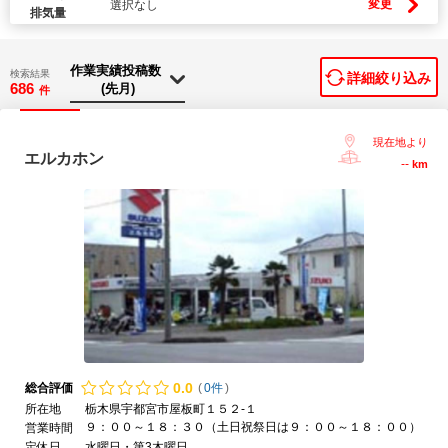
変更
選択なし
排気量
検索結果
詳細絞り込み
686
件
現在地より
エルカホン
--
km
0.
0
総合評価
(
0件
)
所在地
栃木県宇都宮市屋板町１５２-１
９：００～１８：３０（土日祝祭日は９：００～１８：００）
営業時間
定休日
水曜日・第3木曜日