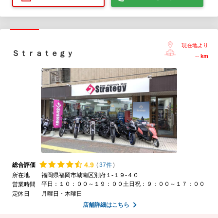
現在地より
Ｓｔｒａｔｅｇｙ
--
km
4.
9
総合評価
(
37件
)
所在地
福岡県福岡市城南区別府１-１９-４０
平日：１０：００～１９：００土日祝：９：００～１７：００
営業時間
定休日
月曜日・木曜日
店舗詳細はこちら