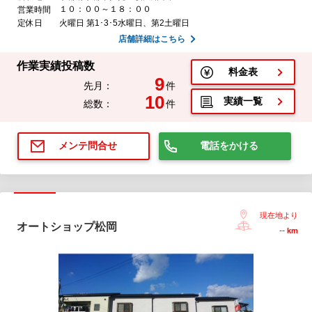
１０：００～１８：００
営業時間
定休日
火曜日 第1･3･5水曜日、第2土曜日
店舗詳細はこちら
作業実績投稿数
料金表
9
先月：
件
10
実績一覧
総数：
件
電話をかける
メンテ問合せ
現在地より
オートショップ松岡
--
km