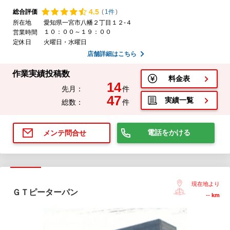
4.
5
総合評価
(
1件
)
所在地
愛知県一宮市八幡２丁目１２-４
１０：００～１９：００
営業時間
定休日
火曜日・水曜日
店舗詳細はこちら
作業実績投稿数
料金表
14
先月：
件
47
実績一覧
総数：
件
電話をかける
メンテ問合せ
現在地より
ＧＴピーターパン
--
km