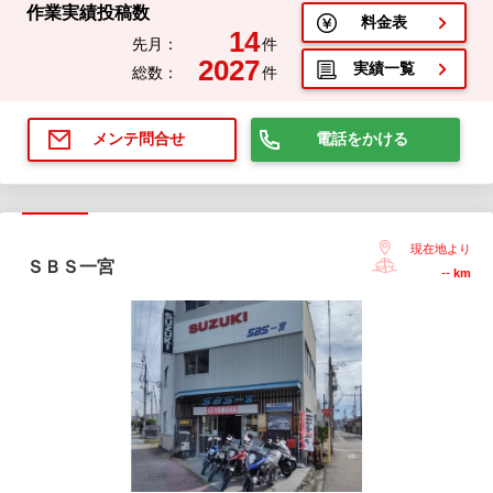
作業実績投稿数
料金表
14
先月：
件
2027
実績一覧
総数：
件
電話をかける
メンテ問合せ
現在地より
ＳＢＳ一宮
--
km