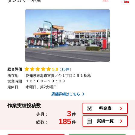
ダンガリー本店
--
km
5.
0
総合評価
(
15件
)
所在地
愛知県東海市富貴ノ台１丁目２９１番地
１０：００～１９：００
営業時間
定休日
水曜日、第2火曜日
店舗詳細はこちら
作業実績投稿数
料金表
3
先月：
件
185
実績一覧
総数：
件