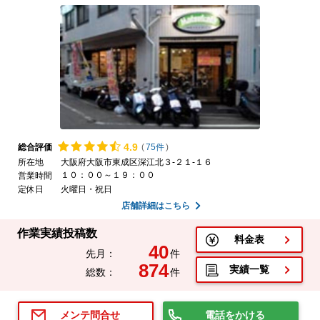
4.
9
総合評価
(
75件
)
所在地
大阪府大阪市東成区深江北３-２１-１６
１０：００～１９：００
営業時間
定休日
火曜日・祝日
店舗詳細はこちら
作業実績投稿数
料金表
40
先月：
件
874
実績一覧
総数：
件
電話をかける
メンテ問合せ