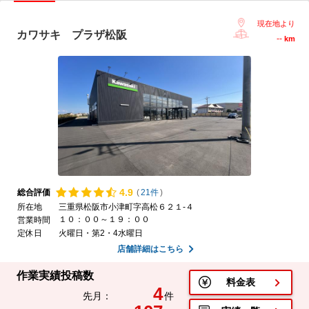
現在地より
カワサキ プラザ松阪
--
km
4.
9
総合評価
(
21件
)
所在地
三重県松阪市小津町字高松６２１-４
１０：００～１９：００
営業時間
定休日
火曜日・第2・4水曜日
店舗詳細はこちら
作業実績投稿数
料金表
4
先月：
件