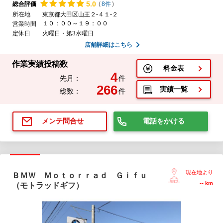
5.
0
総合評価
(
8件
)
所在地
東京都大田区山王２-４１-２
１０：００～１９：００
営業時間
定休日
火曜日・第3水曜日
店舗詳細はこちら
作業実績投稿数
料金表
4
先月：
件
266
実績一覧
総数：
件
電話をかける
メンテ問合せ
現在地より
ＢＭＷ Ｍｏｔｏｒｒａｄ Ｇｉｆｕ
--
km
（モトラッドギフ）