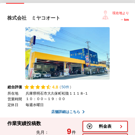
現在地より
株式会社 ミヤコオート
--
km
4.
8
総合評価
(
50件
)
所在地
兵庫県明石市大久保町松陰１１１８-１
１０：００～１９：００
営業時間
定休日
毎週水曜日
店舗詳細はこちら
作業実績投稿数
料金表
9
先月：
件