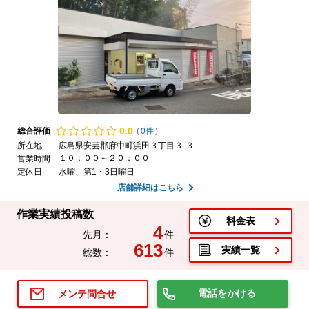
0.
0
総合評価
(
0件
)
所在地
広島県安芸郡府中町浜田３丁目３-３
１０：００～２０：００
営業時間
定休日
水曜、第1・3日曜日
店舗詳細はこちら
作業実績投稿数
料金表
4
先月：
件
613
実績一覧
総数：
件
電話をかける
メンテ問合せ