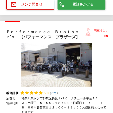
電話をかける
メンテ問合せ
現在地より
Ｐｅｒｆｏｒｍａｎｃｅ Ｂｒｏｔｈｅ
--
km
ｒ’ｓ 【パフォーマンス ブラザーズ】
5.
0
総合評価
(
3件
)
所在地
神奈川県横浜市都筑区長坂１-２０ ナチュール平台１Ｆ
火～土曜日：９：００～１８：００／日曜日１０：００～１
営業時間
８：００※各営業日１２：００～１３：００お昼休憩となって
おります。