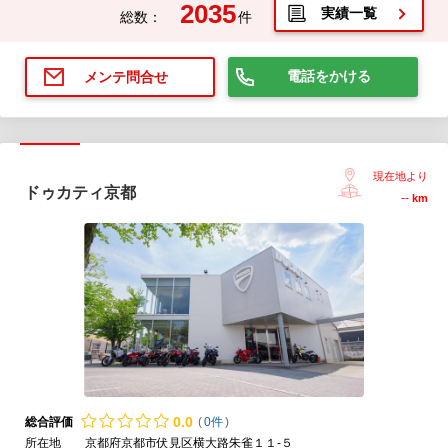
2035
実績一覧
総数：
件
電話をかける
メンテ問合せ
現在地より
ドゥカティ京都
--
km
0.
0
総合評価
(
0件
)
所在地
京都府京都市伏見区横大路朱雀１１-５