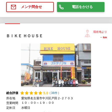
電話をかける
メンテ問合せ
現在地より
ＢＩＫＥ ＨＯＵＳＥ
--
km
5.
0
総合評価
(
38件
)
所在地
愛知県名古屋市中川区戸田２-２７０３
１０：００～１９：００
営業時間
定休日
水曜日