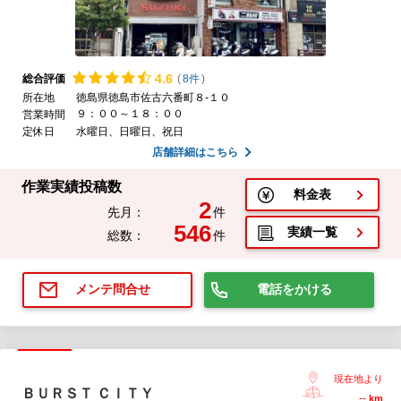
4.
6
総合評価
(
8件
)
所在地
徳島県徳島市佐古六番町８-１０
９：００～１８：００
営業時間
定休日
水曜日、日曜日、祝日
店舗詳細はこちら
作業実績投稿数
料金表
2
先月：
件
546
実績一覧
総数：
件
電話をかける
メンテ問合せ
現在地より
ＢＵＲＳＴ ＣＩＴＹ
--
km