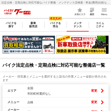
法定点検・定期点検に対応可能なバイク整備・メンテナンス店検索・料金(費用)比較なら【グーバイク(GooBike)】
バイクを
新車
バイクを
メンテ
コミュ
探す
販売店
売る
ナンス
ニティ
バイク法定点検・定期点検に対応可能な整備店一覧
メーカー・排気量とメニューを選択すると該当の作業メニュー金額が表示され
ます
全国
エリア
変更
市区町村選択なし
メニュー
変更
点検
メーカー