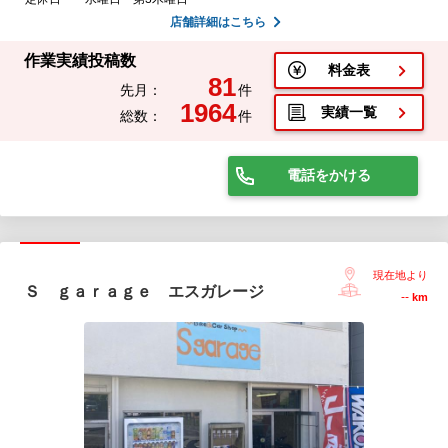
店舗詳細はこちら
作業実績投稿数
料金表
81
先月：
件
1964
実績一覧
総数：
件
電話をかける
現在地より
Ｓ ｇａｒａｇｅ エスガレージ
--
km