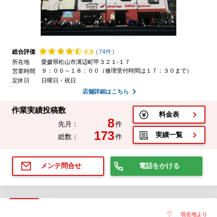
4.
9
総合評価
(
74件
)
所在地
愛媛県松山市溝辺町甲３２１-１７
９：００～１８：００（修理受付時間は１７：３０まで）
営業時間
定休日
日曜日・祝日
店舗詳細はこちら
作業実績投稿数
料金表
8
先月：
件
173
実績一覧
総数：
件
電話をかける
メンテ問合せ
現在地より