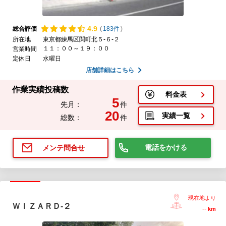
4.
9
総合評価
(
183件
)
所在地
東京都練馬区関町北５-６-２
１１：００～１９：００
営業時間
定休日
水曜日
店舗詳細はこちら
作業実績投稿数
料金表
5
先月：
件
20
実績一覧
総数：
件
電話をかける
メンテ問合せ
現在地より
ＷＩＺＡＲＤ‐２
--
km