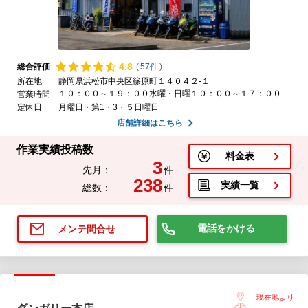
4.
8
総合評価
(
57件
)
所在地
静岡県浜松市中央区篠原町１４０４２-１
１０：００～１９：００水曜・日曜１０：００～１７：００
営業時間
定休日
月曜日・第1・3・５日曜日
店舗詳細はこちら
作業実績投稿数
料金表
3
先月：
件
238
実績一覧
総数：
件
電話をかける
メンテ問合せ
現在地より