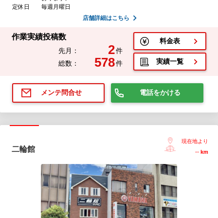
定休日
毎週月曜日
店舗詳細はこちら
作業実績投稿数
料金表
2
先月：
件
578
実績一覧
総数：
件
電話をかける
メンテ問合せ
現在地より
二輪館
--
km