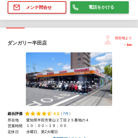
電話をかける
メンテ問合せ
現在地より
ダンガリー半田店
--
km
4.
6
総合評価
(
7件
)
所在地
愛知県半田市青山２丁目２５番地の４
１０：００～１９：００
営業時間
定休日
水曜日、第2火曜日