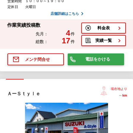
１０：００～１９：００
営業時間
定休日
火曜日
店舗詳細はこちら
作業実績投稿数
料金表
4
先月：
件
17
実績一覧
総数：
件
電話をかける
メンテ問合せ
現在地より
ＡーＳｔｙｌｅ
--
km