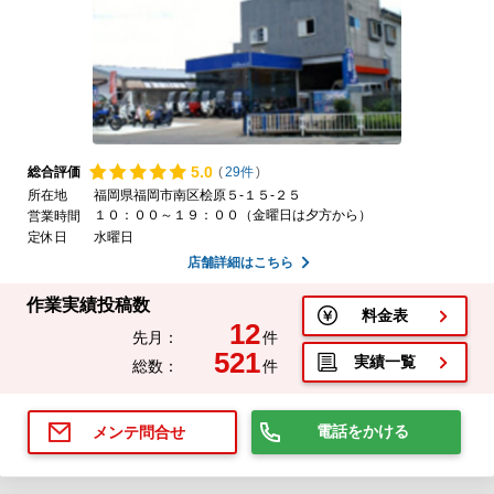
5.
0
総合評価
(
29件
)
所在地
福岡県福岡市南区桧原５-１５-２５
１０：００～１９：００（金曜日は夕方から）
営業時間
定休日
水曜日
店舗詳細はこちら
作業実績投稿数
料金表
12
先月：
件
521
実績一覧
総数：
件
電話をかける
メンテ問合せ