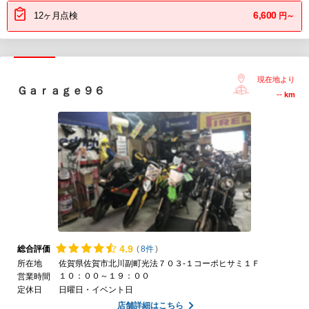
6,600
12ヶ月点検
円～
現在地より
Ｇａｒａｇｅ９６
--
km
4.
9
総合評価
(
8件
)
所在地
佐賀県佐賀市北川副町光法７０３-１コーポヒサミ１Ｆ
１０：００～１９：００
営業時間
定休日
日曜日・イベント日
店舗詳細はこちら