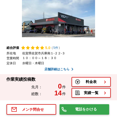
5.
0
総合評価
(
5件
)
所在地
佐賀県佐賀市兵庫南１-２２-３
１０：００～１８：３０
営業時間
定休日
水曜日・木曜日
店舗詳細はこちら
作業実績投稿数
料金表
0
先月：
件
14
実績一覧
総数：
件
電話をかける
メンテ問合せ