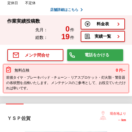
定休日
不定休
店舗詳細はこちら
作業実績投稿数
料金表
0
先月：
件
19
実績一覧
総数：
件
電話をかける
メンテ問合せ
0
無料点検
円～
前後タイヤ・ブレーキパッド・チェーン・リアスプロケット・灯火類・警音器
の各状態を点検いたします。 メンテナンスのご参考として、お役立ていただけ
れば幸いです。
現在地より
ＹＳＰ佐賀
--
km