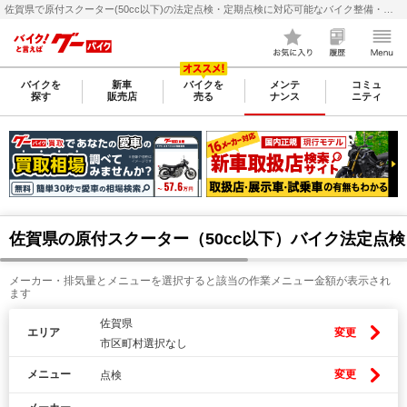
佐賀県で原付スクーター(50cc以下)の法定点検・定期点検に対応可能なバイク整備・メンテナンス店検索・料金(費用)比較なら【グーバイク(GooBike)】
バイクを
新車
バイクを
メンテ
コミュ
探す
販売店
売る
ナンス
ニティ
佐賀県の原付スクーター（50cc以下）バイク法定点
メーカー・排気量とメニューを選択すると該当の作業メニュー金額が表示され
ます
佐賀県
エリア
変更
市区町村選択なし
メニュー
変更
点検