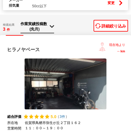
メーカー
変更
排気量
50cc以下
検索結果
詳細絞り込み
3
件
現在地より
ヒラノヤベース
--
km
5.
0
総合評価
(
3件
)
所在地
佐賀県鳥栖市弥生が丘２丁目１６２
１１：００～１９：００
営業時間