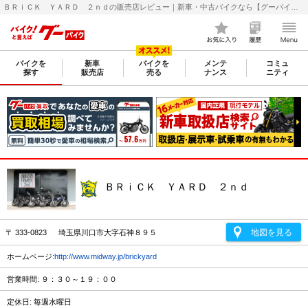
ＢＲｉＣＫ ＹＡＲＤ ２ｎｄの販売店レビュー｜新車・中古バイクなら【グーバイク(GooBike)】
バイクを
新車
バイクを
メンテ
コミュ
探す
販売店
売る
ナンス
ニティ
ＢＲｉＣＫ ＹＡＲＤ ２ｎｄ
地図を見る
〒 333-0823 埼玉県川口市大字石神８９５
ホームページ:
http://www.midway.jp/brickyard
営業時間: ９：３０～１９：００
定休日: 毎週水曜日