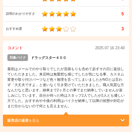
5
説明のわかりやすさ
3
おすすめ度
コメント
2025.07.16 23:40
対象バイク
ドラッグスター４００
最初はメールでのやり取りでしたが見積もりも含めて必ずその日に返信し
ていただきました。来店時は無愛想な感じでしたが気になる事、カスタム
変更や取り付けパーツなど色々無理を言ってしまいましたがNOとは言わ
ず「大丈夫ですよ」と迷いなく引き受けていただきました。職人気質な方
なんだなと思います。納車まで2ヶ月との事でまだ納車していませんが楽
しみにしています。自分が伺った時はスタッフ2人でしたが2人とも優しい
方でした。おすすめや今後の利用はバイクが納車して以降の状態や対応が
まだ分からないので何とも言えません。
販売店の返答
を見る