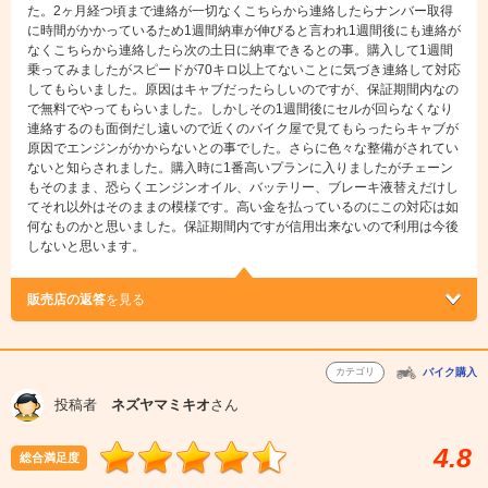
た。2ヶ月経つ頃まで連絡が一切なくこちらから連絡したらナンバー取得
に時間がかかっているため1週間納車が伸びると言われ1週間後にも連絡が
なくこちらから連絡したら次の土日に納車できるとの事。購入して1週間
乗ってみましたがスピードが70キロ以上てないことに気づき連絡して対応
してもらいました。原因はキャブだったらしいのですが、保証期間内なの
で無料でやってもらいました。しかしその1週間後にセルが回らなくなり
連絡するのも面倒だし遠いので近くのバイク屋で見てもらったらキャブが
原因でエンジンがかからないとの事でした。さらに色々な整備がされてい
ないと知らされました。購入時に1番高いプランに入りましたがチェーン
もそのまま、恐らくエンジンオイル、バッテリー、ブレーキ液替えだけし
てそれ以外はそのままの模様です。高い金を払っているのにこの対応は如
何なものかと思いました。保証期間内ですが信用出来ないので利用は今後
しないと思います。
販売店の返答
を見る
カテゴリ
バイク購入
投稿者
ネズヤマミキオ
さん
4.8
総合満足度