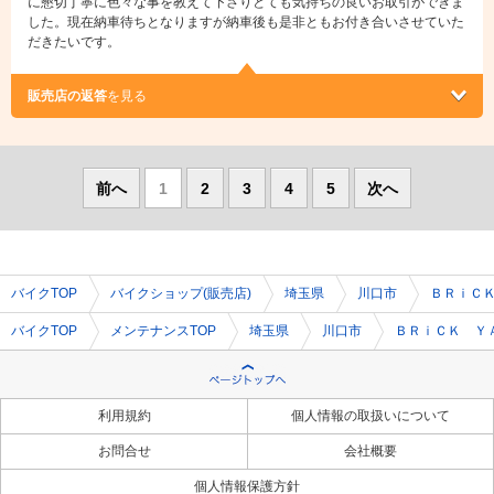
に懇切丁寧に色々な事を教えて下さりとても気持ちの良いお取引ができま
した。現在納車待ちとなりますが納車後も是非ともお付き合いさせていた
だきたいです。
販売店の返答
を見る
前へ
1
2
3
4
5
次へ
バイクTOP
バイクショップ(販売店)
埼玉県
川口市
ＢＲｉＣ
バイクTOP
メンテナンスTOP
埼玉県
川口市
ＢＲｉＣＫ Ｙ
利用規約
個人情報の取扱いについて
お問合せ
会社概要
個人情報保護方針