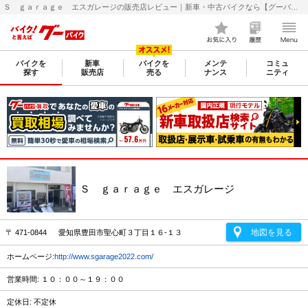
Ｓ ｇａｒａｇｅ エスガレージの販売店レビュー｜新車・中古バイクなら【グーバイク(GooBike)】
バイクを
新車
バイクを
メンテ
コミュ
探す
販売店
売る
ナンス
ニティ
Ｓ ｇａｒａｇｅ エスガレージ
地図を見る
〒 471-0844 愛知県豊田市聖心町３丁目１６-１３
ホームページ:
http://www.sgarage2022.com/
営業時間: １０：００～１９：００
定休日: 不定休