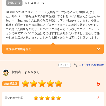
対象バイク
ＲＦ４００ＲＶ
RF400RVのスプロケ、チェーン交換をパーツ持ち込みでお願いしまし
た。昨今パーツ持ち込みでの作業を受けてくれるバイク屋さんがなかなか
無い中、Sgarageさんは快く作業を受けて下さり助かっています。今回の
作業も前回オイル交換の際にスプロケとチェーンの摩耗を教えていただい
て気付いた箇所なのでザ・町のバイク屋さんという感じでコミュニケーシ
ョンの中でアドバイスを頂けるのは非常にありがたいですし、安心して任
せれるお店だと思います。これからも困ったときは宜しくお願いします。
販売店の返答
を見る
カテゴリ
メンテナンス/定期点検
投稿者
ｙａｓ
さん
5
総合満足度
5
問い合わせ対応