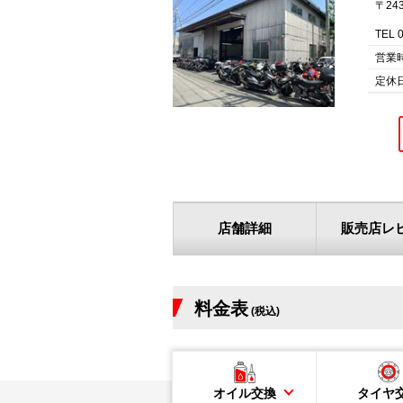
〒24
TEL 
営業
定休
店舗詳細
販売店レ
料金表
(税込)
オイル交換
タイヤ