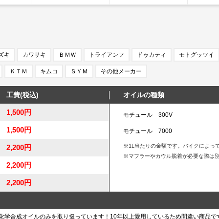
ズキ
カワサキ
ＢＭＷ
トライアンフ
ドゥカティ
モトグッツイ
ＫＴＭ
キムコ
ＳＹＭ
その他メーカー
工費(税込)
オイルの種類
1,500円
モチュール 300V
1,500円
モチュール 7000
※1L当たりの金額です。バイクによっ
2,200円
※マフラーやカウル脱着が必要な際は
2,200円
2,200円
%化学合成オイルのみを取り扱っています！10年以上愛用しているため間違い商品で