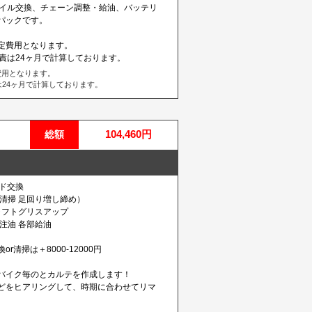
オイル交換、チェーン調整・給油、バッテリ
パックです。
定費用となります。
責は24ヶ月で計算しております。
費用となります。
24ヶ月で計算しております。
104,460円
総額
ド交換
清掃 足回り増し締め）
ャフトグリスアップ
注油 各部給油
清掃は＋8000-12000円
バイク毎のとカルテを作成します！
どをヒアリングして、時期に合わせてリマ