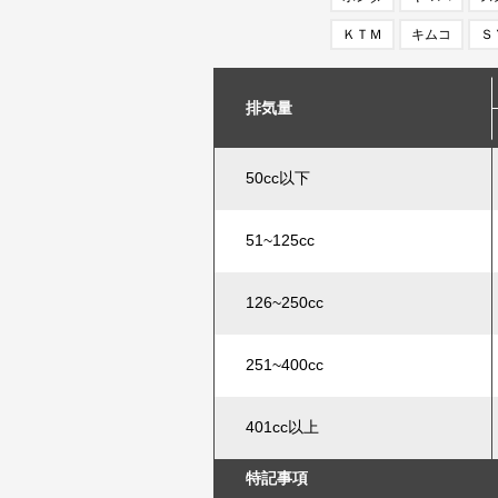
ＫＴＭ
キムコ
Ｓ
排気量
50cc以下
51~125cc
126~250cc
251~400cc
401cc以上
特記事項