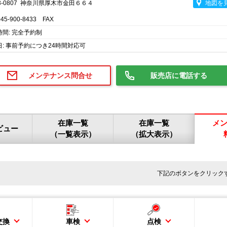
3-0807 神奈川県厚木市金田６６４
地図を
045-900-8433 FAX
時間: 完全予約制
日: 事前予約につき24時間対応可
メンテナンス問合せ
販売店に電話する
在庫一覧
在庫一覧
メ
ビュー
（一覧表示）
（拡大表示）
下記のボタンをクリック
交換
車検
点検