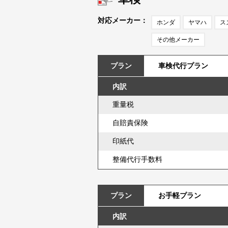
対応メーカー：
ホンダ
ヤマハ
ス
その他メーカー
プラン
車検代行プラン
内訳
重量税
自賠責保険
印紙代
整備代行手数料
プラン
お手軽プラン
内訳