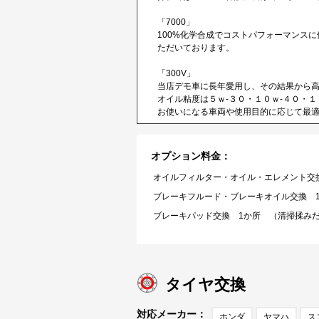
「7000」
100%化学合成でコストパフォーマンス
ただいております。
「300V」
当店デモ車に長年愛用し、その結果から高
オイル粘度は５ｗ-３０・１０ｗ-４０・
お使いになる車両や使用目的に応じて最
オプション料金：
オイルフィルター・オイル・エレメント交
ブレーキフルード・ブレーキオイル交換 
ブレーキパッド交換 1か所 （清掃揉み
タイヤ交換
対応メーカー：
ホンダ
ヤマハ
ス