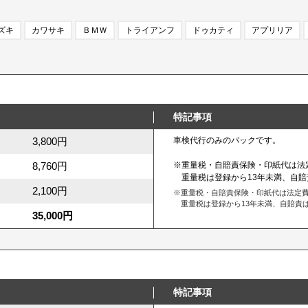
ズキ
カワサキ
ＢＭＷ
トライアンフ
ドゥカティ
アプリリア
特記事項
3,800円
車検代行のみのパックです。
8,760円
※重量税・自賠責保険・印紙代は法
重量税は登録から13年未満、自賠
2,100円
※重量税・自賠責保険・印紙代は法定
重量税は登録から13年未満、自賠責は
35,000円
特記事項