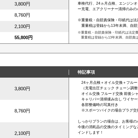
3,800円
車検代行、24ヵ月点検、エンジン
ー充電、エアクリーナー清掃のみの
8,760円
※重量税・自賠責保険・印紙代は法
重量税は登録から13年未満、自賠
2,100円
※重量税・自賠責保険・印紙代は法定
55,800円
重量税は登録から13年未満、自賠責は
特記事項
24ヶ月点検＋オイル交換＋フルー
3,800円
（充電出圧チェック チェーン調整
オイル交換 フルード交換 前後シ
キャリパー清掃揉み出し ワイヤー
各部整備時の写真付き
8,760円
※スポーツバイクの場合プラグ交換or
しっかりプランの場合は、お客様の
今後の消耗品の交換のタイミングな
インドします！
2,100円