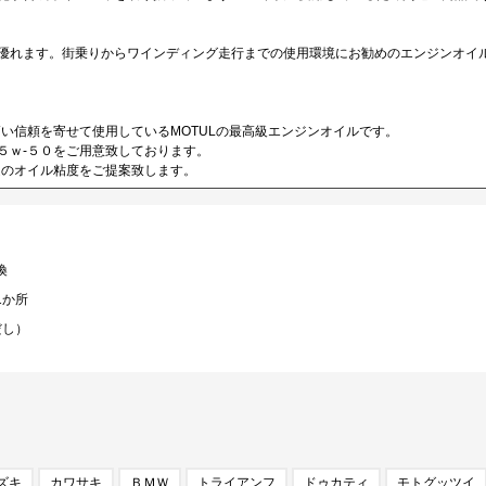
に優れます。街乗りからワインディング走行までの使用環境にお勧めのエンジンオイ
い信頼を寄せて使用しているMOTULの最高級エンジンオイルです。
１５ｗ-５０をご用意致しております。
適のオイル粘度をご提案致します。
換
1か所
だし）
ズキ
カワサキ
ＢＭＷ
トライアンフ
ドゥカティ
モトグッツイ