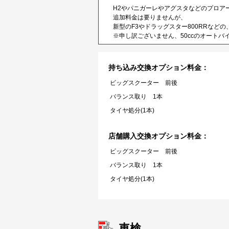
H2やパニガーレやアグスタなどのプロア
追加料金は要りませんが、
新型のF3やドラッグスター800RRなど
※申し訳ございません、50ccのオート
持ち込み交換オプション料金：
ビッグスクーター 前後
バランス取り 1本
タイヤ処分(1本)
店舗購入交換オプション料金：
ビッグスクーター 前後
バランス取り 1本
タイヤ処分(1本)
車検