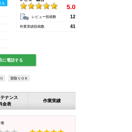
見る
5.0
12
レビュー投稿数
41
作業実績投稿数
店に電話する
り
買取りＯＫ
ンテナンス
作業実績
料金表
評価