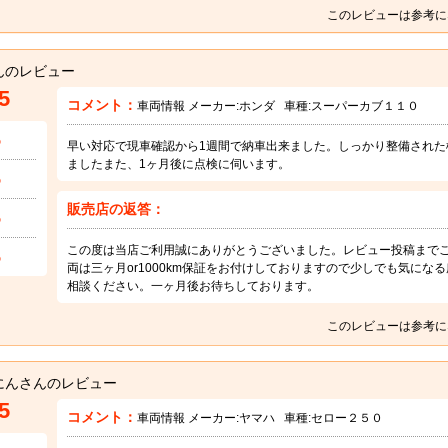
このレビューは参考に
んのレビュー
5
コメント：
車両情報 メーカー:
ホンダ
車種:
スーパーカブ１１０
5
早い対応で現車確認から1週間で納車出来ました。しっかり整備された
ましたまた、1ヶ月後に点検に伺います。
5
販売店の返答：
5
この度は当店ご利用誠にありがとうございました。レビュー投稿まで
5
両は三ヶ月or1000km保証をお付けしておりますので少しでも気に
相談ください。一ヶ月後お待ちしております。
このレビューは参考に
にんさんのレビュー
5
コメント：
車両情報 メーカー:
ヤマハ
車種:
セロー２５０