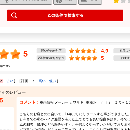
4.9
問い合わせ対応
対応ス
5
5
説明のわかりやすさ
おすす
準です)
い
古い
] [ 評価 ：
高い
低い
]
さんのレビュー
5
コメント：
車両情報 メーカー:
カワサキ
車種:
Ｎｉｎｊａ ＺＸ－１
5
こちらのお店との出会いで、14年ぶりにリターンする事ができました
と今までの私のバイク遍歴を考えた上でとても良い提案を頂き、今で
5
ムの相談、修理なども頼みやすく、手際よくやっていただいておりま
グプランの相談などもさせて貰っています。こんなお店が近所にある