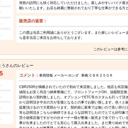
5
突然の訪問にも快く対応していただけました。親しみやすいバイク屋
願いいたします。お店も綺麗に整頓されており丁寧な仕事ができる方
5
販売店の返答：
5
この度は当店ご利用誠にありがとうございます。また嬉しいレビュー
5
ら是非当店ご来店をお待ちしております。
このレビューは参考に
ようさんのレビュー
5
コメント：
車両情報 メーカー:
ホンダ
車種:
ＣＢＲ２５０Ｒ
5
CBR250Rが掲載されていたので初めて来店致しました。他店も何店
値段もお安く尚且つ納車整備にて、フロントフォークOH、油脂類交換
5
説明があり契約致しました。オプションでETC等カスタムも行って頂
かり説明頂き中古の方が安価となるとの事でお願い致します。色々と
5
提案頂けるので大変助かります。契約前に新車では無いので良い所だ
等も説明頂きこちらが納得できるような説明でしたのでとても好印象
5
営小規模店舗ですがその分オーナー様が整備～販売まで全て行ってい
事が出来ましたのでとても安心して購入出来ました。まだ乗り始めです