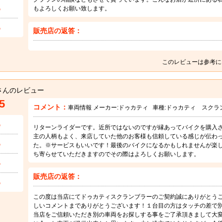
5
もよろしくお願い致します。
5
販売店の返答：
このレビューは参考に
さんのレビュー
5
コメント：
車両情報 メーカー:
ドゥカティ
車種:
ドゥカティ スクラ
5
リターンライダーです。近所ではないのですが縁あってバイクを購入
主の人柄もよく、来店していた他のお客様も信頼している感じが伝わ
5
た。※サービスもいいです！最後のバイクになるかもしれませんが楽
ち寄らせていただきますのでその際はよろしくお願いします。
5
販売店の返答：
5
この度は当店にてドゥカティスクランブラーのご契約誠にありがとう
しいコメントまでありがとうございます！１台目の方はタッチの差で
当店をご信頼いただき別の車両をお探しする事をご了承頂きまして大