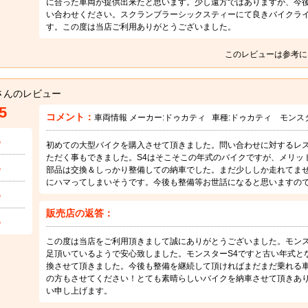
に合った車両が提供出来たと思います。少し遠方ではありますが、今
い合わせください。スクランブラーシックスティーにて良きバイクラ
す。この度は当店ご利用ありがとうございました。
このレビューは参考に
さんのレビュー
5
コメント：
車両情報 メーカー:
ドゥカティ
車種:
ドゥカティ モンス
5
初めての大型バイクを購入させて頂きました。問い合わせに対するレ
ただく事もできました。S4はそこそこの年式のバイクですが、メリッ
5
部品は交換＆しっかり整備しての納車でした。まだ少ししか走れてませ
にハマってしまいそうです。今後も整備等お世話になると思いますの
5
販売店の返答：
5
この度は当店をご利用頂きまして誠にありがとうございました。モンス
足頂いているようで安心致しました。モンスターS4ですと古い年式と
換させて頂きました。今後も整備を継続して頂ければまだまだ乗れる
の方もさせてください！とても素晴らしいバイクを納車させて頂きあ
い申し上げます。