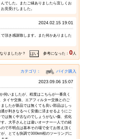
さんでした。またご縁ありましたら宜しくお
とお見受けしました。
2024.02.15 19:01
まで頂き感謝致します。また何かありました
0
なりましたか？
参考になった：
人
カテゴリ：
バイク購入
2023.09.06 15:07
舗か伺いましたが、程度はこちらが一番良く
、タイヤ交換、エアフィルター交換とのご
きましたが新品では無くても良い部品はしっ
融通が利きなるべく安価に済ませるようにご
けでは無く中古なのでしょうがない傷、劣化
です。大手さんとは違いオーナー一人での経
るので不明点は基本その場で全てお答え頂く
が、とても快調で300km程のツーリングに