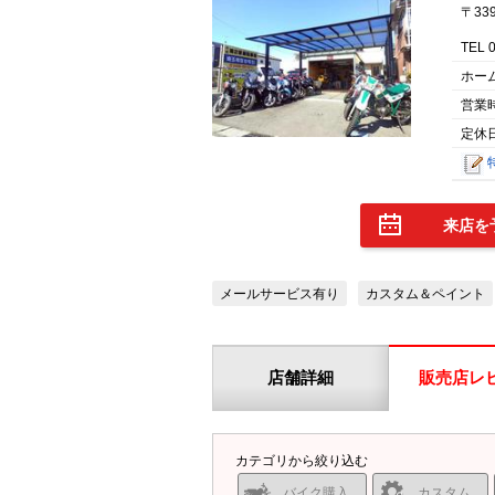
〒33
TEL 
ホー
営業
定休
来店を
メールサービス有り
カスタム＆ペイント
店舗詳細
販売店レ
カテゴリから絞り込む
バイク購入
カスタム