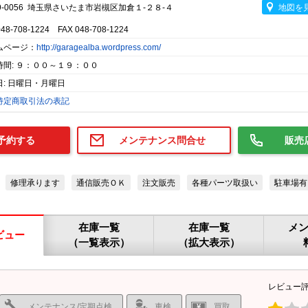
9-0056 埼玉県さいたま市岩槻区加倉１-２８-４
地図を
048-708-1224 FAX 048-708-1224
ムページ：
http://garagealba.wordpress.com/
時間: ９：００～１９：００
日: 日曜日・月曜日
特定商取引法の表記
予約する
メンテナンス問合せ
販売
修理承ります
通信販売ＯＫ
注文販売
各種パーツ取扱い
駐車場有
在庫一覧
在庫一覧
メ
ビュー
（一覧表示）
（拡大表示）
レビュー
メンテナンス/定期点検
車検
買取