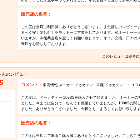
出かけましたが無事帰って来れました、今後も色々と宜しくお願い致
販売店の返答：
この度は当店ご利用誠にありがとうございます。また嬉しいレビュー
るべく安く楽しむ！をモットーに営業をしております。私オーナー一
いますが、今後共当店を宜しくお願い致します。オイル交換、日々の
来店をお待ちしております。
このレビューは参考に
さんのレビュー
5
コメント：
車両情報 メーカー:
ドゥカティ
車種:
ドゥカティ １０９
5
この度は、ドゥカティー 1098Sを購入させて頂きました。オーナー
ました。今までは自分で、なんでも整備していましたが、1098Sに
5
ました。ありがとうございました。今後とも、よろしくお願い致しま
5
販売店の返答：
5
この度は当店にて車両ご購入誠にありがとうございました。こちらこ