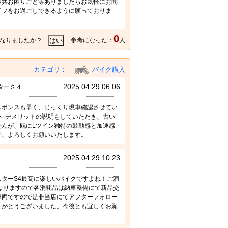
後共お困りごと等ありましたらお気軽にお問
イフをお過ごしできるように願っておりま
0
なりましたか？
参考になった：
人
カテゴリ：
バイク購入
2025.04.29 06:06
ターＳ４
スポンスも早く、じっくり現車確認させてい
ト·デメリットの説明もしていただき、古い
んが、既にLツイン独特の鼓動感と加速感
で、よろしくお願いいたします。
2025.04.29 10:23
ターS4最高に楽しいバイクですよね！ご満
なりますので各消耗品は納車整備にて新品交
車両ですので是非当店にてアフターフォロー
りがとうございました。今後とも宜しくお願