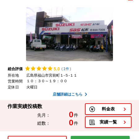
5.
0
総合評価
(
1件
)
所在地
広島県福山市宮前町１-５-１１
１０：３０～１９：００
営業時間
定休日
火曜日
店舗詳細はこちら
作業実績投稿数
料金表
0
先月：
件
0
実績一覧
総数：
件