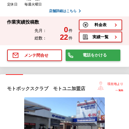
定休日
毎週火曜日
店舗詳細はこちら
作業実績投稿数
料金表
0
先月：
件
22
実績一覧
総数：
件
電話をかける
メンテ問合せ
現在地より
モトボックスクラブ モトユニ加盟店
--
km