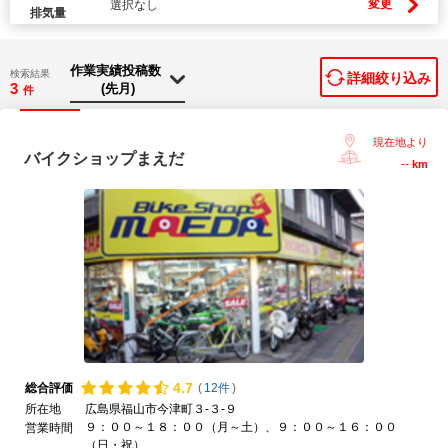
変更
選択なし
排気量
検索結果
詳細絞り込み
3
件
現在地より
バイクショップまえだ
--
km
4.
7
総合評価
(
12件
)
所在地
広島県福山市今津町３-３-９
９：００～１８：００（月～土）、９：００～１６：００
営業時間
（日・祝）