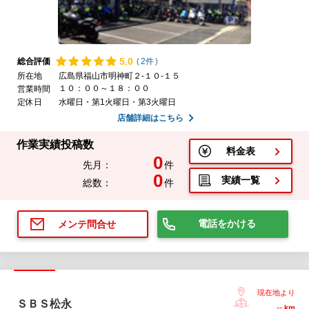
5.
0
総合評価
(
2件
)
所在地
広島県福山市明神町２-１０-１５
１０：００～１８：００
営業時間
定休日
水曜日・第1火曜日・第3火曜日
店舗詳細はこちら
作業実績投稿数
料金表
0
先月：
件
0
実績一覧
総数：
件
電話をかける
メンテ問合せ
現在地より
ＳＢＳ松永
--
km