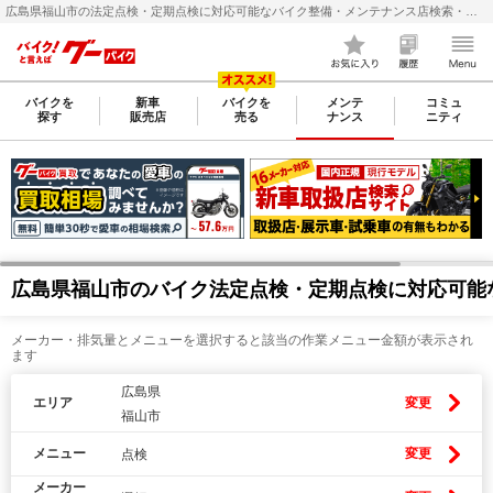
広島県福山市の法定点検・定期点検に対応可能なバイク整備・メンテナンス店検索・料金(費用)比較なら【グーバイク(GooBike)】
バイクを
新車
バイクを
メンテ
コミュ
探す
販売店
売る
ナンス
ニティ
広島県福山市のバイク法定点検・定期点検に対応可能
メーカー・排気量とメニューを選択すると該当の作業メニュー金額が表示され
ます
広島県
エリア
変更
福山市
メニュー
変更
点検
メーカー