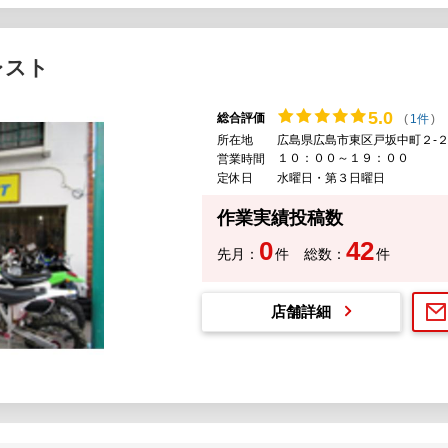
レスト
5.
0
総合評価
(
1件
)
所在地
広島県広島市東区戸坂中町２-２
１０：００～１９：００
営業時間
定休日
水曜日・第３日曜日
作業実績投稿数
0
42
先月：
件
総数：
件
店舗詳細