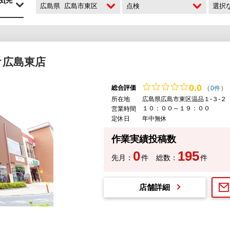
広島県
広島市東区
点検
選択
オ広島東店
0.
0
総合評価
(
0件
)
所在地
広島県広島市東区温品１-３-２
１０：００～１９：００
営業時間
定休日
年中無休
作業実績投稿数
0
195
先月：
件
総数：
件
店舗詳細