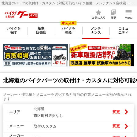
北海道のパーツの取付け・カスタムに対応可能なバイク整備・メンテナンス店検索・料金(費用)比較なら【グーバイク(GooBike)】
バイクを
新車
バイクを
メンテ
コミュ
探す
販売店
売る
ナンス
ニティ
北海道のバイクパーツの取付け・カスタムに対応可能
メーカー・排気量とメニューを選択すると該当の作業メニュー金額が表示され
ます
北海道
エリア
変更
市区町村選択なし
メニュー
変更
取付/カスタム
メーカー