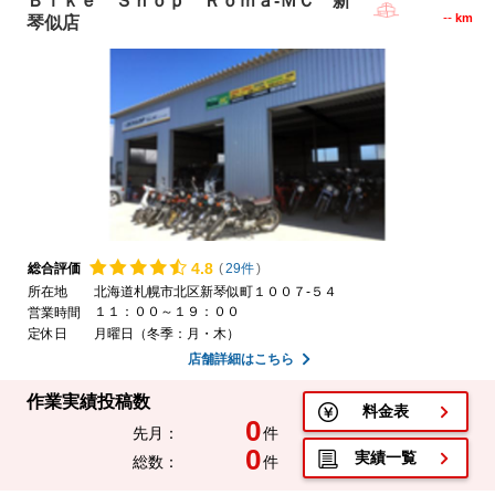
Ｂｉｋｅ Ｓｈｏｐ Ｒｏｍａ-ＭＣ 新
--
km
琴似店
4.
8
総合評価
(
29件
)
所在地
北海道札幌市北区新琴似町１００７-５４
１１：００～１９：００
営業時間
定休日
月曜日（冬季：月・木）
店舗詳細はこちら
作業実績投稿数
料金表
0
先月：
件
0
実績一覧
総数：
件