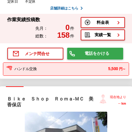
定休日
不定休
店舗詳細はこちら
作業実績投稿数
料金表
0
先月：
件
158
実績一覧
総数：
件
電話をかける
メンテ問合せ
5,500
ハンドル交換
円～
現在地より
Ｂｉｋｅ Ｓｈｏｐ Ｒｏｍａ-ＭＣ 美
--
km
香保店