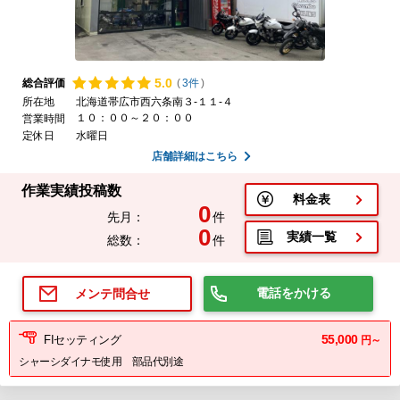
5.
0
総合評価
(
3件
)
所在地
北海道帯広市西六条南３-１１-４
１０：００～２０：００
営業時間
定休日
水曜日
店舗詳細はこちら
作業実績投稿数
料金表
0
先月：
件
0
実績一覧
総数：
件
電話をかける
メンテ問合せ
55,000
FIセッティング
円～
シャーシダイナモ使用 部品代別途