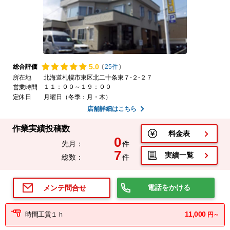
5.
0
総合評価
(
25件
)
所在地
北海道札幌市東区北二十条東７-２-２７
１１：００～１９：００
営業時間
定休日
月曜日（冬季：月・木）
店舗詳細はこちら
作業実績投稿数
料金表
0
先月：
件
7
実績一覧
総数：
件
電話をかける
メンテ問合せ
11,000
時間工賃１ｈ
円～