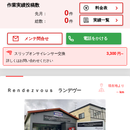
作業実績投稿数
料金表
0
先月：
件
0
実績一覧
総数：
件
電話をかける
メンテ問合せ
3,300
スリップオンサイレンサー交換
円～
詳しくはお問い合わせください
現在地より
Ｒｅｎｄｅｚｖｏｕｓ ランデヴー
--
km