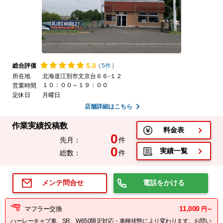
5.
0
総合評価
(
5件
)
所在地
北海道江別市文京台６６-１２
１０：００～１９：００
営業時間
定休日
月曜日
店舗詳細はこちら
作業実績投稿数
料金表
0
先月：
件
0
実績一覧
総数：
件
電話をかける
メンテ問合せ
11,000
マフラー交換
円～
ハーレーキャブ車、SR、W650限定対応・車種状態により変わります。お問い