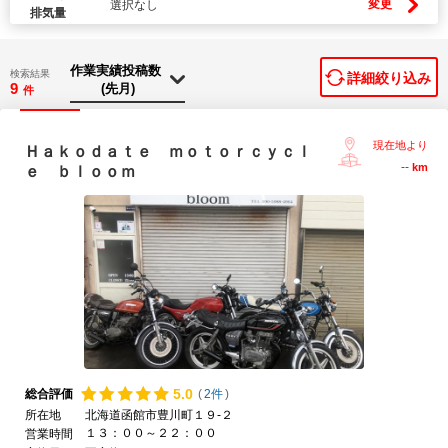
変更
選択なし
排気量
検索結果
詳細絞り込み
9
件
現在地より
Ｈａｋｏｄａｔｅ ｍｏｔｏｒｃｙｃｌ
--
km
ｅ ｂｌｏｏｍ
5.
0
総合評価
(
2件
)
所在地
北海道函館市豊川町１９-２
１３：００～２２：００
営業時間