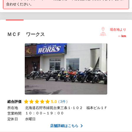
合わせください。
現在地より
ＭＣＦ ワークス
--
km
5.
0
総合評価
(
3件
)
所在地
北海道石狩市緑苑台東三条１-１０２ 福本ビル１Ｆ
１０：００～１９：００
営業時間
定休日
水曜日
店舗詳細はこちら