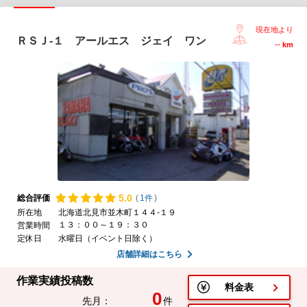
現在地より
ＲＳＪ-１ アールエス ジェイ ワン
--
km
5.
0
総合評価
(
1件
)
所在地
北海道北見市並木町１４４-１９
１３：００～１９：３０
営業時間
定休日
水曜日（イベント日除く）
店舗詳細はこちら
作業実績投稿数
料金表
0
先月：
件