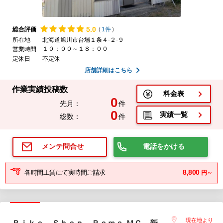
5.
0
総合評価
(
1件
)
所在地
北海道旭川市台場１条４-２-９
１０：００～１８：００
営業時間
定休日
不定休
店舗詳細はこちら
作業実績投稿数
料金表
0
先月：
件
0
実績一覧
総数：
件
電話をかける
メンテ問合せ
8,800
各時間工賃にて実時間ご請求
円～
現在地より