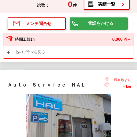
0
実績一覧
総数：
件
電話をかける
メンテ問合せ
8,800
時間工賃1h
円～
他のプランを見る
現在地より
Ａｕｔｏ Ｓｅｒｖｉｃｅ ＨＡＬ
--
km