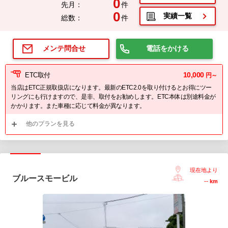
0
先月：
件
0
実績一覧
総数：
件
電話をかける
メンテ問合せ
10,000
ETC取付
円～
当店はETC正規取扱店になります。最新のETC2.0を取り付けるとお得にツー
リングにも行けますので、是非、取付をお勧めします。ETC本体は別途料金が
かかります。また車種に応じて料金が異なります。
他のプランを見る
現在地より
ブルースモービル
--
km