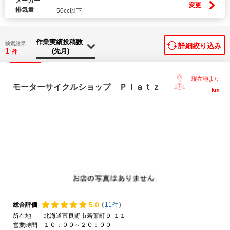
メーカー
変更
排気量
50cc以下
検索結果
詳細絞り込み
1
件
現在地より
モーターサイクルショップ Ｐｌａｔｚ
--
km
5.
0
総合評価
(
11件
)
所在地
北海道富良野市若葉町９-１１
１０：００～２０：００
営業時間