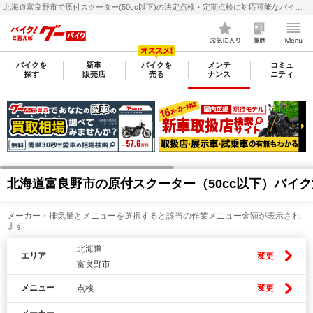
北海道富良野市で原付スクーター(50cc以下)の法定点検・定期点検に対応可能なバイク整備・メンテナンス店検索・料金(費用)比較なら【グーバイク(GooBike)】
バイクを
新車
バイクを
メンテ
コミュ
探す
販売店
売る
ナンス
ニティ
北海道富良野市の原付スクーター（50cc以下）バイ
メーカー・排気量とメニューを選択すると該当の作業メニュー金額が表示され
ます
北海道
エリア
変更
富良野市
メニュー
変更
点検