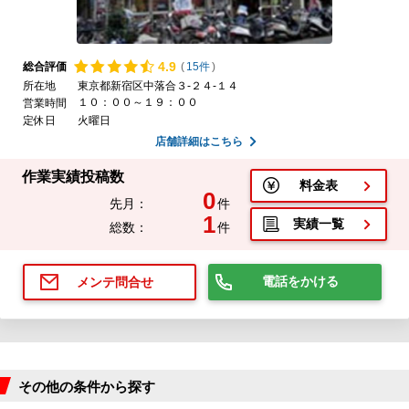
4.
9
総合評価
(
15件
)
所在地
東京都新宿区中落合３-２４-１４
１０：００～１９：００
営業時間
定休日
火曜日
店舗詳細はこちら
作業実績投稿数
料金表
0
先月：
件
1
実績一覧
総数：
件
電話をかける
メンテ問合せ
その他の条件から探す