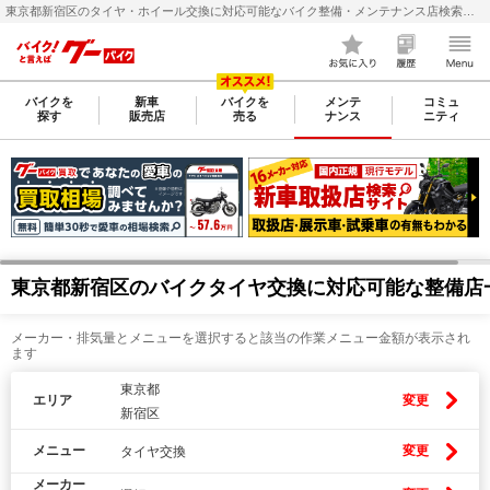
東京都新宿区のタイヤ・ホイール交換に対応可能なバイク整備・メンテナンス店検索・料金(費用)比較なら【グーバイク(GooBike)】
バイクを
新車
バイクを
メンテ
コミュ
探す
販売店
売る
ナンス
ニティ
東京都新宿区のバイクタイヤ交換に対応可能な整備店
メーカー・排気量とメニューを選択すると該当の作業メニュー金額が表示され
ます
東京都
エリア
変更
新宿区
メニュー
変更
タイヤ交換
メーカー