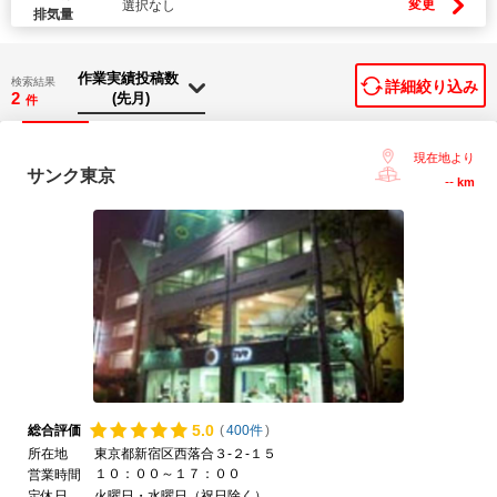
変更
選択なし
排気量
検索結果
詳細絞り込み
2
件
現在地より
サンク東京
--
km
5.
0
総合評価
(
400件
)
所在地
東京都新宿区西落合３-２-１５
１０：００～１７：００
営業時間
定休日
火曜日・水曜日（祝日除く）