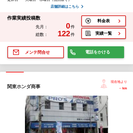
店舗詳細はこちら
作業実績投稿数
料金表
0
先月：
件
122
実績一覧
総数：
件
電話をかける
メンテ問合せ
現在地より
関東ホンダ商事
--
km