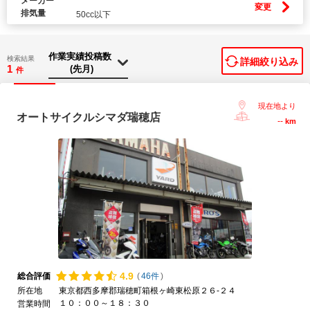
メーカー
変更
排気量
50cc以下
検索結果
詳細絞り込み
1
件
現在地より
オートサイクルシマダ瑞穂店
--
km
4.
9
総合評価
(
46件
)
所在地
東京都西多摩郡瑞穂町箱根ヶ崎東松原２６-２４
１０：００～１８：３０
営業時間