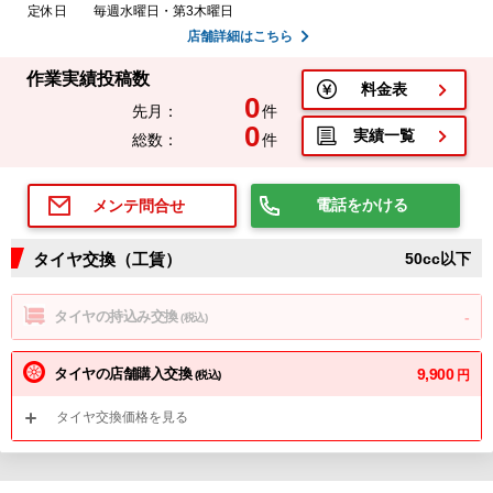
定休日
毎週水曜日・第3木曜日
店舗詳細はこちら
作業実績投稿数
料金表
0
先月：
件
0
実績一覧
総数：
件
電話をかける
メンテ問合せ
タイヤ交換（工賃）
50cc以下
タイヤの持込み交換
-
(税込)
タイヤの店舗購入交換
9,900
円
(税込)
タイヤ交換価格を見る