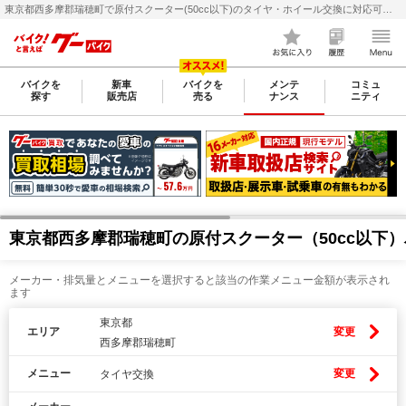
東京都西多摩郡瑞穂町で原付スクーター(50cc以下)のタイヤ・ホイール交換に対応可能なバイク整備・メンテナンス店検索・料金(費用)比較なら【グーバイク(GooBike)】
バイクを
新車
バイクを
メンテ
コミュ
探す
販売店
売る
ナンス
ニティ
東京都西多摩郡瑞穂町の原付スクーター（50cc以下
メーカー・排気量とメニューを選択すると該当の作業メニュー金額が表示され
ます
東京都
エリア
変更
西多摩郡瑞穂町
メニュー
変更
タイヤ交換