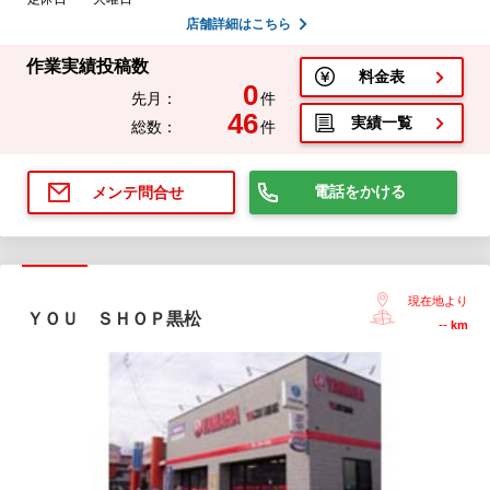
店舗詳細はこちら
作業実績投稿数
料金表
0
先月：
件
46
実績一覧
総数：
件
電話をかける
メンテ問合せ
現在地より
ＹＯＵ ＳＨＯＰ黒松
--
km