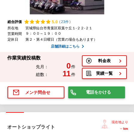
5.
0
総合評価
(
23件
)
所在地
宮城県仙台市青葉区双葉ケ丘１-２２-２１
９：００～１９：００
営業時間
定休日
第２・第４日曜日（営業の場合もあります）
店舗詳細はこちら
作業実績投稿数
料金表
0
先月：
件
11
実績一覧
総数：
件
電話をかける
メンテ問合せ
現在地より
オートショップライト
--
km