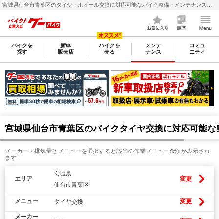
宮城県仙台市青葉区のタイヤ・ホイール交換に対応可能なバイク整備・メンテナンス店検索・料金(費用)比較なら【グーバイク(GooBike)】
バイクを
新車
バイクを
メンテ
コミュ
探す
販売店
売る
ナンス
ニティ
宮城県仙台市青葉区のバイクタイヤ交換に対応可能な
メーカー・排気量とメニューを選択すると該当の作業メニュー金額が表示され
ます
宮城県
エリア
変更
仙台市青葉区
メニュー
変更
タイヤ交換
メーカー