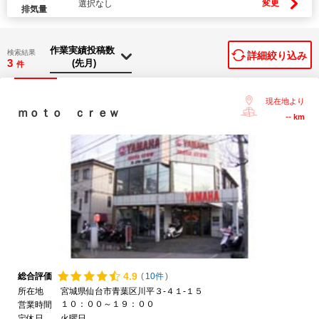
変更
選択なし
排気量
検索結果
詳細絞り込み
3
件
現在地より
ｍｏｔｏ ｃｒｅｗ
--
km
4.
9
総合評価
(
10件
)
所在地
宮城県仙台市青葉区川平３-４１-１５
１０：００～１９：００
営業時間
定休日
火曜日