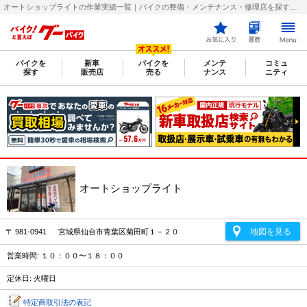
オートショップライトの作業実績一覧｜バイクの整備・メンテナンス・修理店を探すなら【グーバイク(GooBike)】
バイクを
新車
バイクを
メンテ
コミュ
探す
販売店
売る
ナンス
ニティ
オートショップライト
地図を見る
〒 981-0941 宮城県仙台市青葉区菊田町１－２０
営業時間: １０：００〜１８：００
定休日: 火曜日
特定商取引法の表記