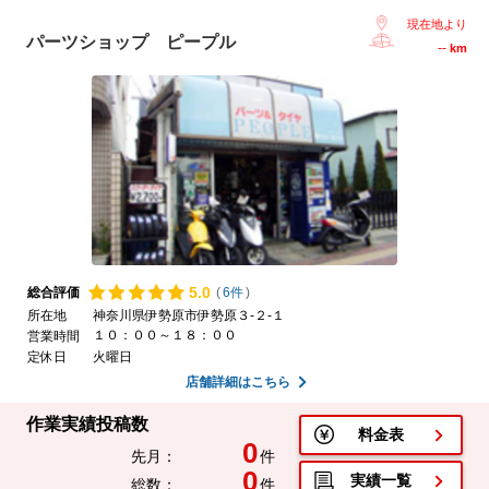
現在地より
パーツショップ ピープル
--
km
5.
0
総合評価
(
6件
)
所在地
神奈川県伊勢原市伊勢原３-２-１
１０：００～１８：００
営業時間
定休日
火曜日
店舗詳細はこちら
作業実績投稿数
料金表
0
先月：
件
0
実績一覧
総数：
件