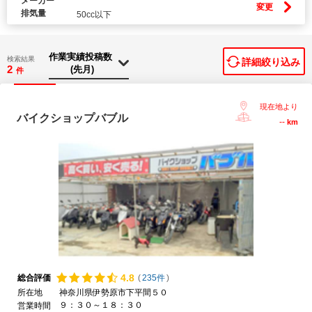
メーカー
変更
排気量
50cc以下
検索結果
詳細絞り込み
2
件
現在地より
バイクショップバブル
--
km
4.
8
総合評価
(
235件
)
所在地
神奈川県伊勢原市下平間５０
９：３０～１８：３０
営業時間