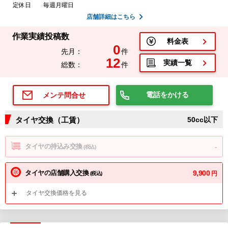
定休日
毎週月曜日
店舗詳細はこちら
作業実績投稿数
料金表
0
先月：
件
12
実績一覧
総数：
件
電話をかける
メンテ問合せ
タイヤ交換（工賃）
50cc以下
タイヤの持込み交換
-
(税込)
タイヤの店舗購入交換
9,900
円
(税込)
タイヤ交換価格を見る