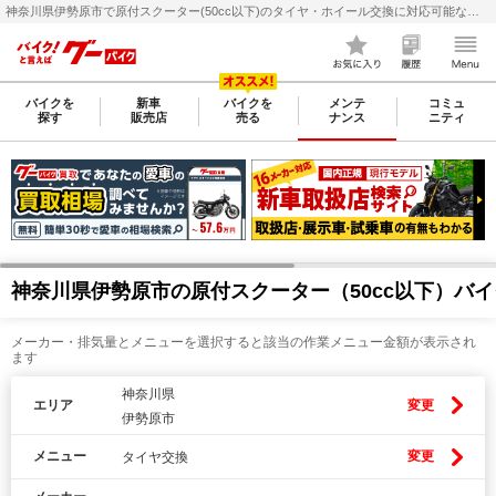
神奈川県伊勢原市で原付スクーター(50cc以下)のタイヤ・ホイール交換に対応可能なバイク整備・メンテナンス店検索・料金(費用)比較なら【グーバイク(GooBike)】
バイクを
新車
バイクを
メンテ
コミュ
探す
販売店
売る
ナンス
ニティ
神奈川県伊勢原市の原付スクーター（50cc以下）バ
メーカー・排気量とメニューを選択すると該当の作業メニュー金額が表示され
ます
神奈川県
エリア
変更
伊勢原市
メニュー
変更
タイヤ交換