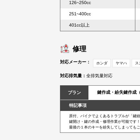
126~250cc
251~400cc
401cc以上
修理
対応メーカー：
ホンダ
ヤマハ
ス
対応排気量：
全排気量対応
鍵作成・紛失鍵作成（5
プラン
特記事項
原付、バイクでよくあるトラブルが「鍵
鍵開け・鍵の作成・修理作業が可能です！ 
最後の１本のキーを紛失してしまっても