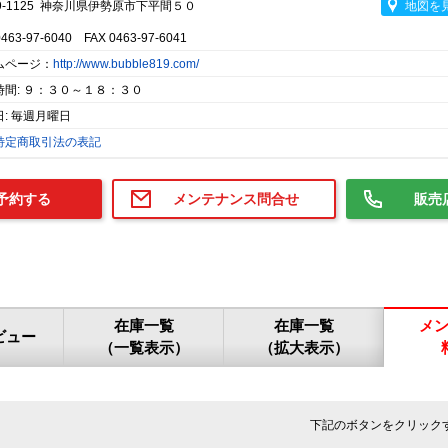
9-1125 神奈川県伊勢原市下平間５０
地図を
0463-97-6040 FAX 0463-97-6041
ムページ：
http://www.bubble819.com/
時間: ９：３０～１８：３０
: 毎週月曜日
特定商取引法の表記
予約する
メンテナンス問合せ
販売
在庫一覧
在庫一覧
メ
ビュー
（一覧表示）
（拡大表示）
下記のボタンをクリック