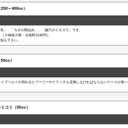
50～400cc）
紛失」、「カギの閉込め」、「鍵穴のイタズラ」です。
（※神奈川県・出張料3240円）
ご安心下さい。
0cc）
ライブベルトが切れるとプーリーやクラッチも交換しなければならないケースが多
ミコミ（50cc）