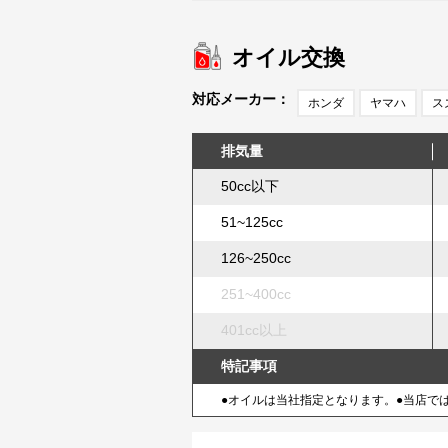
オイル交換
対応メーカー：
ホンダ
ヤマハ
ス
排気量
50cc以下
51~125cc
126~250cc
251~400cc
401cc以上
特記事項
●オイルは当社指定となります。●当店で