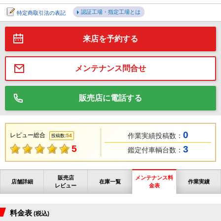
認証工場・指定工場とは
特定商取引法の表記
来店を予約する
メンテナンス問合せ
販売店に電話する
0
レビュー総合
作業実績投稿数：
54
投稿数:
5
3
鑑定付車輌台数：
販売店
メンテナンス料
店舗詳細
在庫一覧
作業実績
レビュー
金表
料金表
(税込)