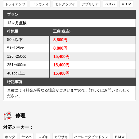
トライアンフ
ドゥカティ
モトグッツイ
アプリリア
ベスパ
ＫＴＭ
プラン
12ヶ月点検
排気量
工数(税込)
50cc以下
8,800円
51~125cc
8,800円
126~250cc
15,400円
251~400cc
15,400円
401cc以上
15,400円
特記事項
車種により料金が異なる場合がございますので、詳しくはお問い合わせく
ださい。
修理
対応メーカー：
ホンダ
ヤマハ
スズキ
カワサキ
ハーレーダビッドソン
ＢＭＷ