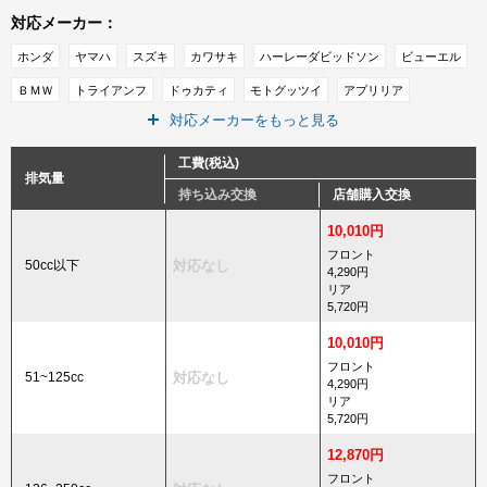
対応メーカー：
ホンダ
ヤマハ
スズキ
カワサキ
ハーレーダビッドソン
ビューエル
ＢＭＷ
トライアンフ
ドゥカティ
モトグッツイ
アプリリア
対応メーカーをもっと見る
ピアジオ
ＭＶアグスタ
ベスパ
ＫＴＭ
キムコ
ＳＹＭ
インディアン
その他メーカー
工費(税込)
排気量
持ち込み交換
店舗購入交換
10,010円
フロント
50cc以下
対応なし
4,290円
リア
5,720円
10,010円
フロント
51~125cc
対応なし
4,290円
リア
5,720円
12,870円
フロント