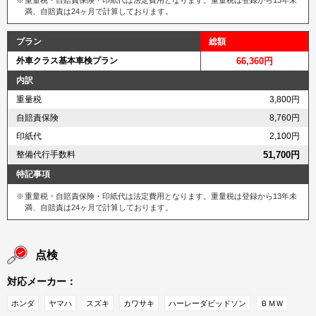
重量税・自賠責保険・印紙代は法定費用となります。重量税は登録から13年未
満、自賠責は24ヶ月で計算しております。
プラン
総額
外車クラス基本車検プラン
66,360円
内訳
重量税
3,800円
自賠責保険
8,760円
印紙代
2,100円
整備代行手数料
51,700円
特記事項
重量税・自賠責保険・印紙代は法定費用となります。重量税は登録から13年未
満、自賠責は24ヶ月で計算しております。
点検
対応メーカー：
ホンダ
ヤマハ
スズキ
カワサキ
ハーレーダビッドソン
ＢＭＷ