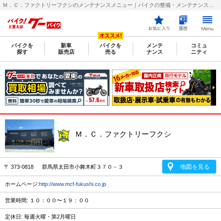
Ｍ．Ｃ．ファクトリーフクシのメンテナンスメニュー｜バイクの整備・メンテナンス・修理店を探すなら【グーバイク(GooBike)】
バイクを
新車
バイクを
メンテ
コミュ
探す
販売店
売る
ナンス
ニティ
Ｍ．Ｃ．ファクトリーフクシ
地図を見る
〒 373-0818 群馬県太田市小舞木町３７０－３
ホームページ:
http://www.mcf-fukushi.co.jp
営業時間: １０：００〜１９：００
定休日: 毎週火曜・第2月曜日