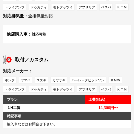
トライアンフ
ドゥカティ
モトグッツイ
アプリリア
ベスパ
ＫＴＭ
対応排気量：
全排気量対応
他店購入車：
対応可能
取付／カスタム
対応メーカー：
ホンダ
ヤマハ
スズキ
カワサキ
ハーレーダビッドソン
ＢＭＷ
トライアンフ
ドゥカティ
モトグッツイ
アプリリア
ベスパ
ＫＴＭ
プラン
工費(税込)
１H工賃
14,300円〜
特記事項
輸入車などはお問合せ下さい。