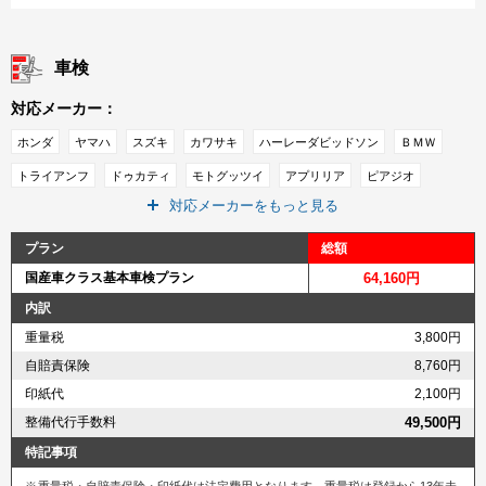
車検
対応メーカー：
ホンダ
ヤマハ
スズキ
カワサキ
ハーレーダビッドソン
ＢＭＷ
トライアンフ
ドゥカティ
モトグッツイ
アプリリア
ピアジオ
対応メーカーをもっと見る
ＫＴＭ
プラン
総額
国産車クラス基本車検プラン
64,160円
内訳
重量税
3,800円
自賠責保険
8,760円
印紙代
2,100円
整備代行手数料
49,500円
特記事項