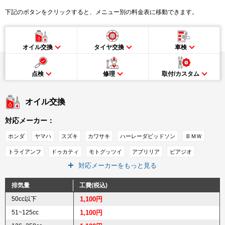
下記のボタンをクリックすると、メニュー別の料金表に移動できます。
オイル交換
タイヤ交換
車検
点検
修理
取付/カスタム
オイル交換
対応メーカー：
ホンダ
ヤマハ
スズキ
カワサキ
ハーレーダビッドソン
ＢＭＷ
トライアンフ
ドゥカティ
モトグッツイ
アプリリア
ピアジオ
対応メーカーをもっと見る
ＭＶアグスタ
ベスパ
ＫＴＭ
キムコ
ＳＹＭ
その他メーカー
排気量
工費(税込)
50cc以下
1,100円
51~125cc
1,100円