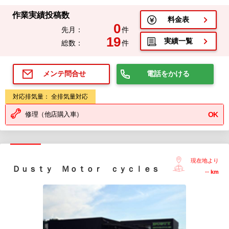
作業実績投稿数
料金表
0
先月：
件
19
実績一覧
総数：
件
電話をかける
メンテ問合せ
対応排気量： 全排気量対応
修理（他店購入車）
OK
現在地より
Ｄｕｓｔｙ Ｍｏｔｏｒ ｃｙｃｌｅｓ
--
km