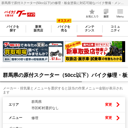
群馬県で原付スクーター(50cc以下)の修理・板金塗装に対応可能なバイク整備・メンテナンス店検索・料金(費用)比較なら【グーバイク(GooBike)】
バイクを
新車
バイクを
メンテ
コミュ
探す
販売店
売る
ナンス
ニティ
群馬県の原付スクーター（50cc以下）バイク修理・
メーカー・排気量とメニューを選択すると該当の作業メニュー金額が表示され
ます
群馬県
エリア
変更
市区町村選択なし
メニュー
変更
修理