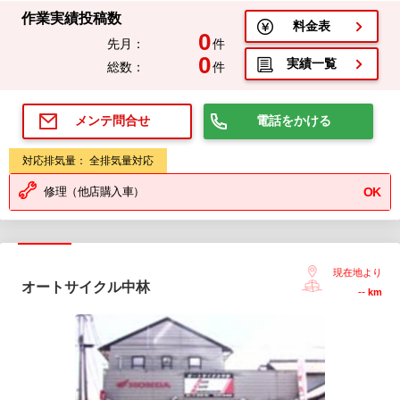
作業実績投稿数
料金表
0
先月：
件
0
実績一覧
総数：
件
電話をかける
メンテ問合せ
対応排気量： 全排気量対応
修理（他店購入車）
OK
現在地より
オートサイクル中林
--
km