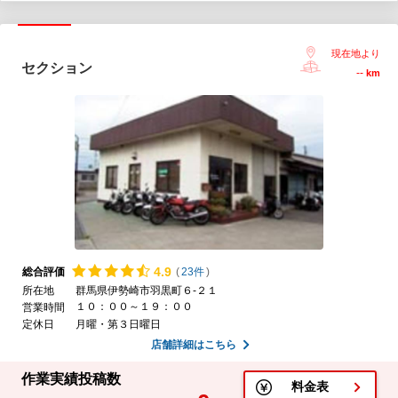
現在地より
セクション
--
km
4.
9
総合評価
(
23件
)
所在地
群馬県伊勢崎市羽黒町６-２１
１０：００～１９：００
営業時間
定休日
月曜・第３日曜日
店舗詳細はこちら
作業実績投稿数
料金表