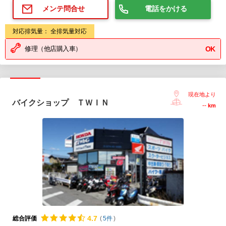
電話をかける
メンテ問合せ
対応排気量： 全排気量対応
修理（他店購入車）
OK
現在地より
バイクショップ ＴＷＩＮ
--
km
4.
7
総合評価
(
5件
)