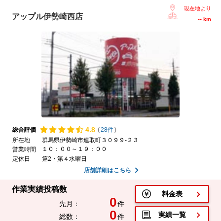
現在地より
アップル伊勢崎西店
--
km
4.
8
総合評価
(
28件
)
所在地
群馬県伊勢崎市連取町３０９９-２３
１０：００～１９：００
営業時間
定休日
第2・第４水曜日
店舗詳細はこちら
作業実績投稿数
料金表
0
先月：
件
0
実績一覧
総数：
件