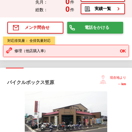
0
先月：
件
0
実績一覧
総数：
件
電話をかける
メンテ問合せ
対応排気量： 全排気量対応
修理（他店購入車）
OK
現在地より
バイクルボックス笠原
--
km