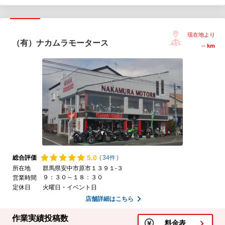
現在地より
（有）ナカムラモータース
--
km
5.
0
総合評価
(
34件
)
所在地
群馬県安中市原市１３９１-３
９：３０～１８：３０
営業時間
定休日
火曜日・イベント日
店舗詳細はこちら
作業実績投稿数
料金表