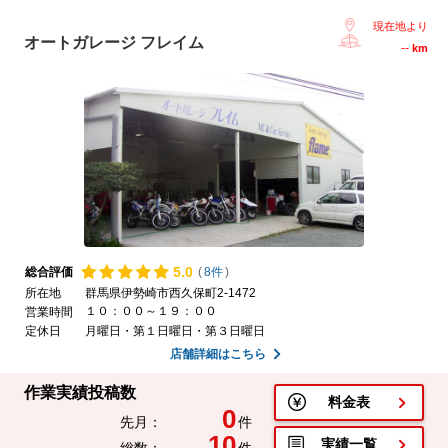
現在地より
オートガレージ フレイム
--
km
5.
0
総合評価
(
8件
)
所在地
群馬県伊勢崎市西久保町2-1472
１０：００～１９：００
営業時間
定休日
月曜日・第１日曜日・第３日曜日
店舗詳細はこちら
作業実績投稿数
料金表
0
先月：
件
10
実績一覧
総数：
件