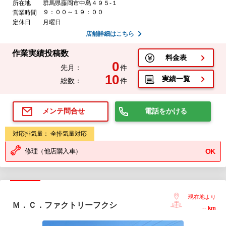
所在地
群馬県藤岡市中島４９５-１
９：００～１９：００
営業時間
定休日
月曜日
店舗詳細はこちら
作業実績投稿数
料金表
0
先月：
件
10
実績一覧
総数：
件
電話をかける
メンテ問合せ
対応排気量： 全排気量対応
修理（他店購入車）
OK
現在地より
Ｍ．Ｃ．ファクトリーフクシ
--
km