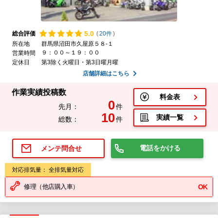
5.
0
総合評価
(
20件
)
所在地
群馬県沼田市久屋原５８-１
９：００～１９：００
営業時間
定休日
第3除く火曜日・第3日曜月曜
店舗詳細はこちら
作業実績投稿数
料金表
0
先月：
件
10
実績一覧
総数：
件
電話をかける
メンテ問合せ
対応排気量： 全排気量対応
修理（他店購入車）
OK