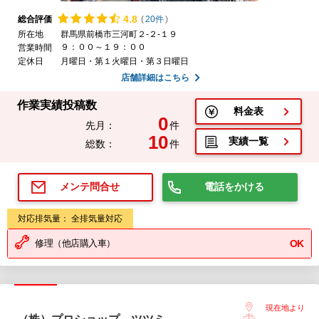
4.
8
総合評価
(
20件
)
所在地
群馬県前橋市三河町２-２-１９
９：００～１９：００
営業時間
定休日
月曜日・第１火曜日・第３日曜日
店舗詳細はこちら
作業実績投稿数
料金表
0
先月：
件
10
実績一覧
総数：
件
電話をかける
メンテ問合せ
対応排気量： 全排気量対応
修理（他店購入車）
OK
現在地より