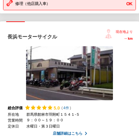
修理（他店購入車）
OK
現在地より
長浜モーターサイクル
--
km
5.
0
総合評価
(
4件
)
所在地
群馬県館林市羽附町１５４１-５
９：００～１９：００
営業時間
定休日
水曜日・第３日曜日
店舗詳細はこちら