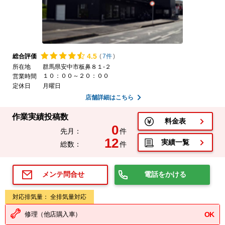
4.
5
総合評価
(
7件
)
所在地
群馬県安中市板鼻８１-２
１０：００～２０：００
営業時間
定休日
月曜日
店舗詳細はこちら
作業実績投稿数
料金表
0
先月：
件
12
実績一覧
総数：
件
電話をかける
メンテ問合せ
対応排気量： 全排気量対応
修理（他店購入車）
OK