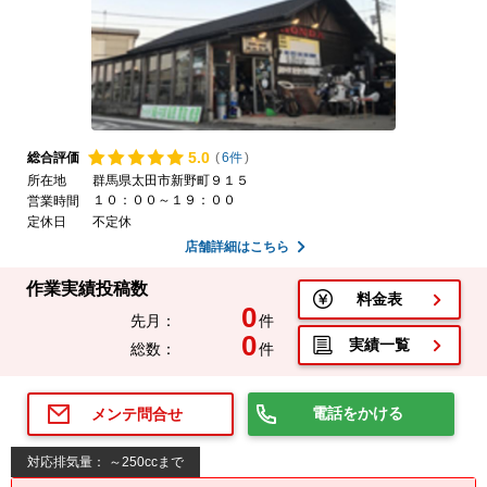
5.
0
総合評価
(
6件
)
所在地
群馬県太田市新野町９１５
１０：００～１９：００
営業時間
定休日
不定休
店舗詳細はこちら
作業実績投稿数
料金表
0
先月：
件
0
実績一覧
総数：
件
電話をかける
メンテ問合せ
対応排気量： ～250ccまで