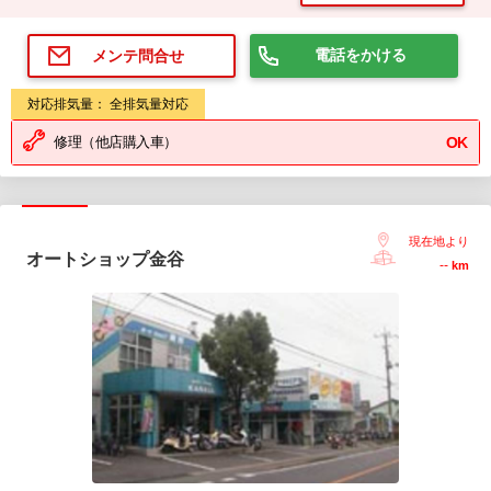
電話をかける
メンテ問合せ
対応排気量： 全排気量対応
修理（他店購入車）
OK
現在地より
オートショップ金谷
--
km