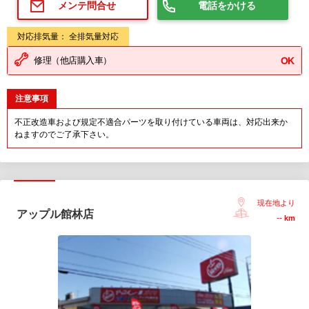
電話をかける
メンテ問合せ
対応排気量： 全排気量対応
修理（他店購入車）
OK
注意事項
不正改造車および規定不適合パーツを取り付けている車両は、対応出来か
ねますのでご了承下さい。
現在地より
アップル館林店
--
km