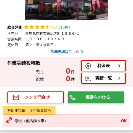
4.
7
総合評価
(
16件
)
所在地
群馬県館林市東広内町１５８６-１
１０：００～１９：００
営業時間
定休日
第２・第４水曜日
店舗詳細はこちら
作業実績投稿数
料金表
0
先月：
件
0
実績一覧
総数：
件
電話をかける
メンテ問合せ
対応排気量： 全排気量対応
修理（他店購入車）
OK