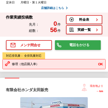
定休日
月曜日・第１火曜日
店舗詳細はこちら
作業実績投稿数
料金表
0
先月：
件
56
実績一覧
総数：
件
電話をかける
メンテ問合せ
対応排気量： 全排気量対応
修理（他店購入車）
OK
現在地より
有限会社ホンダ太田販売
--
km