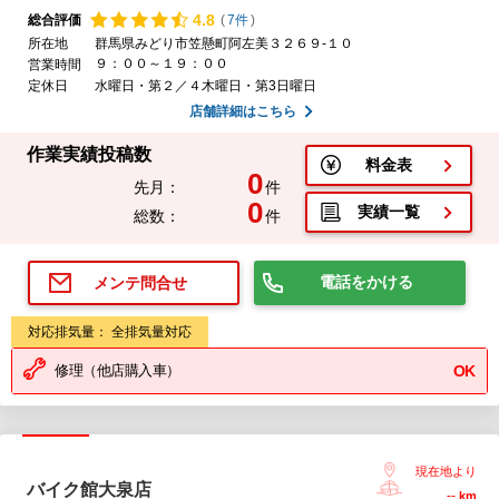
4.
8
総合評価
(
7件
)
所在地
群馬県みどり市笠懸町阿左美３２６９-１０
９：００～１９：００
営業時間
定休日
水曜日・第２／４木曜日・第3日曜日
店舗詳細はこちら
作業実績投稿数
料金表
0
先月：
件
0
実績一覧
総数：
件
電話をかける
メンテ問合せ
対応排気量： 全排気量対応
修理（他店購入車）
OK
現在地より
バイク館大泉店
--
km