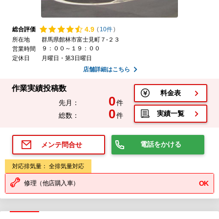
4.
9
総合評価
(
10件
)
所在地
群馬県館林市富士見町７-２３
９：００～１９：００
営業時間
定休日
月曜日・第3日曜日
店舗詳細はこちら
作業実績投稿数
料金表
0
先月：
件
0
実績一覧
総数：
件
電話をかける
メンテ問合せ
対応排気量： 全排気量対応
修理（他店購入車）
OK