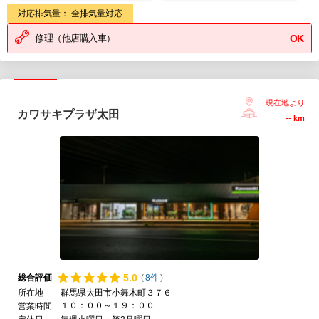
対応排気量： 全排気量対応
修理（他店購入車）
OK
現在地より
カワサキプラザ太田
--
km
5.
0
総合評価
(
8件
)
所在地
群馬県太田市小舞木町３７６
１０：００～１９：００
営業時間