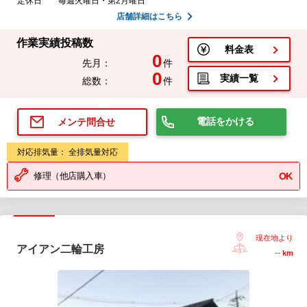
定休日
毎週火曜日・第2月曜日
店舗詳細はこちら
作業実績投稿数
料金表
0
先月：
件
0
実績一覧
総数：
件
電話をかける
メンテ問合せ
対応排気量： 全排気量対応
修理（他店購入車）
OK
現在地より
アイアン二輪工房
--
km