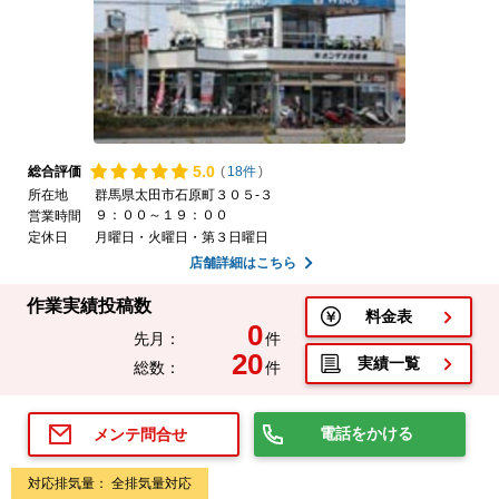
5.
0
総合評価
(
18件
)
所在地
群馬県太田市石原町３０５-３
９：００～１９：００
営業時間
定休日
月曜日・火曜日・第３日曜日
店舗詳細はこちら
作業実績投稿数
料金表
0
先月：
件
20
実績一覧
総数：
件
電話をかける
メンテ問合せ
対応排気量： 全排気量対応