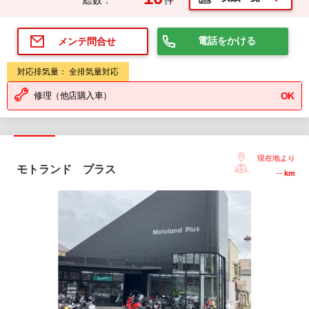
電話をかける
メンテ問合せ
対応排気量： 全排気量対応
修理（他店購入車）
OK
現在地より
モトランド プラス
--
km