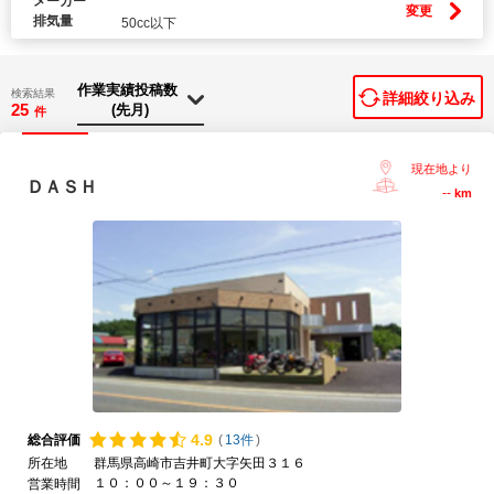
メーカー
変更
排気量
50cc以下
検索結果
詳細絞り込み
25
件
現在地より
ＤＡＳＨ
--
km
4.
9
総合評価
(
13件
)
所在地
群馬県高崎市吉井町大字矢田３１６
１０：００～１９：３０
営業時間