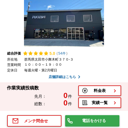
5.
0
総合評価
(
54件
)
所在地
群馬県太田市小舞木町３７０-３
１０：００～１９：００
営業時間
定休日
毎週火曜・第2月曜日
店舗詳細はこちら
作業実績投稿数
料金表
0
先月：
件
0
実績一覧
総数：
件
電話をかける
メンテ問合せ