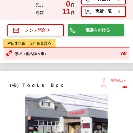
0
先月：
件
11
実績一覧
総数：
件
電話をかける
メンテ問合せ
対応排気量： 全排気量対応
修理（他店購入車）
OK
現在地より
（株）ＴｏｏＬｓ Ｂｏｘ
--
km