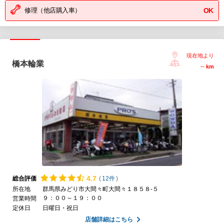
修理（他店購入車）
OK
現在地より
橋本輪業
--
km
4.
7
総合評価
(
12件
)
所在地
群馬県みどり市大間々町大間々１８５８-５
９：００～１９：００
営業時間
定休日
日曜日・祝日
店舗詳細はこちら