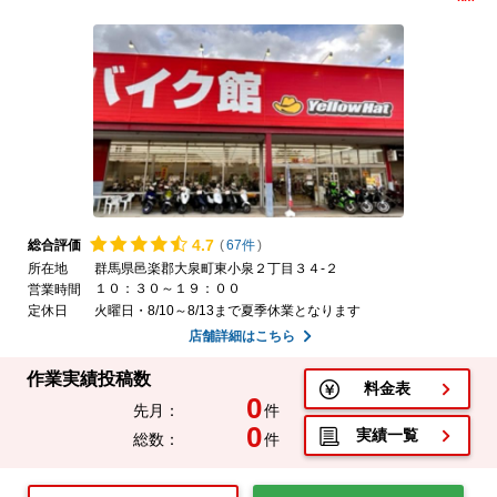
4.
7
総合評価
(
67件
)
所在地
群馬県邑楽郡大泉町東小泉２丁目３４-２
１０：３０～１９：００
営業時間
定休日
火曜日・8/10～8/13まで夏季休業となります
店舗詳細はこちら
作業実績投稿数
料金表
0
先月：
件
0
実績一覧
総数：
件