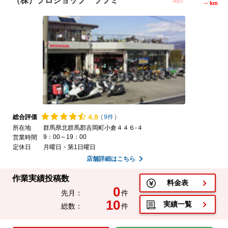
（株）プロショップ ツツミ
--
km
4.
8
総合評価
(
9件
)
所在地
群馬県北群馬郡吉岡町小倉４４６-４
9：00～19：00
営業時間
定休日
月曜日・第1日曜日
店舗詳細はこちら
作業実績投稿数
料金表
0
先月：
件
10
実績一覧
総数：
件