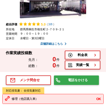
5.
0
総合評価
(
3件
)
所在地
群馬県桐生市相生町２-７０９-２１
９：００～１９：００
営業時間
定休日
水曜日・第3日曜日
店舗詳細はこちら
作業実績投稿数
料金表
0
先月：
件
0
実績一覧
総数：
件
電話をかける
メンテ問合せ
対応排気量： 全排気量対応
修理（他店購入車）
OK