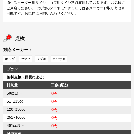
原付スクーター用タイヤ、カブ用タイヤ常時在庫しております。お気軽に
ご来店ください。その他のタイヤにつきましては各メーカーお取り寄せも
可能です。お気軽にお問い合わせください。
点検
対応メーカー：
ホンダ
ヤマハ
スズキ
カワサキ
プラン
無料点検（目視による）
排気量
工数(税込)
50cc以下
0円
51~125cc
0円
126~250cc
0円
251~400cc
0円
401cc以上
0円