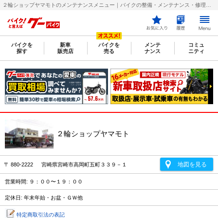
２輪ショップヤマモトのメンテナンスメニュー｜バイクの整備・メンテナンス・修理店を探すなら【グーバイク(GooBike)】
バイクを
新車
バイクを
メンテ
コミュ
探す
販売店
売る
ナンス
ニティ
２輪ショップヤマモト
地図を見る
〒 880-2222 宮崎県宮崎市高岡町五町３３９－１
営業時間: ９：００〜１９：００
定休日: 年末年始・お盆・ＧＷ他
特定商取引法の表記