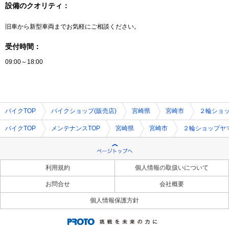
設備のクオリティ：
旧車から新型車両までお気軽にご相談ください。
受付時間：
09:00～18:00
バイクTOP
バイクショップ(販売店)
宮崎県
宮崎市
２輪ショ
バイクTOP
メンテナンスTOP
宮崎県
宮崎市
２輪ショップヤ
利用規約
個人情報の取扱いについて
お問合せ
会社概要
個人情報保護方針