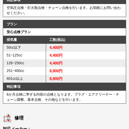
特記事項
空気圧点検・灯火類点検・チェーン点検を行います。お気軽にお問い合わ
せください。
プラン
安心点検プラン
排気量
工数(税込)
50cc以下
4,400円
51~125cc
4,400円
126~250cc
4,400円
251~400cc
8,800円
401cc以上
8,800円
特記事項
6か月点検に準ずる内容の点検となります。プラグ・エアクリーナー・チ
ェーン調整、基本点検、その他などを行います。
修理
対応メーカー：