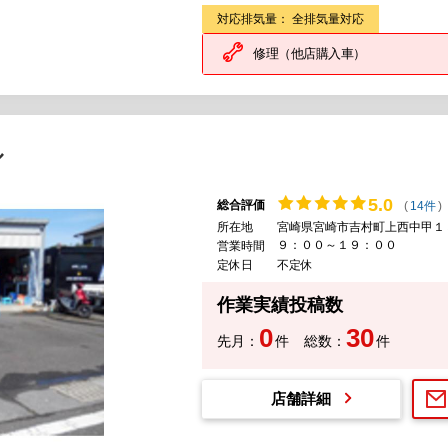
対応排気量： 全排気量対応
修理（他店購入車）
ル
5.
0
総合評価
(
14件
)
所在地
宮崎県宮崎市吉村町上西中甲１
９：００～１９：００
営業時間
定休日
不定休
作業実績投稿数
0
30
先月：
件
総数：
件
店舗詳細