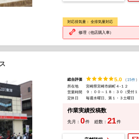
対応排気量： 全排気量対応
修理（他店購入車）
ス
5.
0
総合評価
(
15件
)
所在地
宮崎県宮崎市錦町４-１２
９：００～１８：３０（受付１
営業時間
定休日
毎週水曜日、第１・３土曜日
作業実績投稿数
0
21
先月：
件
総数：
件