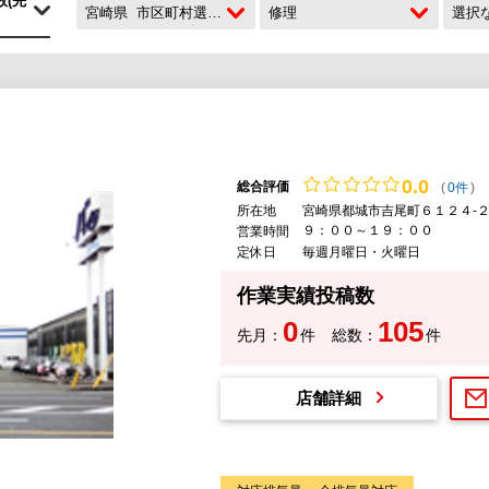
宮崎県
市区町村選択なし
修理
選択
0.
0
総合評価
(
0件
)
所在地
宮崎県都城市吉尾町６１２４-
９：００～１９：００
営業時間
定休日
毎週月曜日・火曜日
作業実績投稿数
0
105
先月：
件
総数：
件
店舗詳細