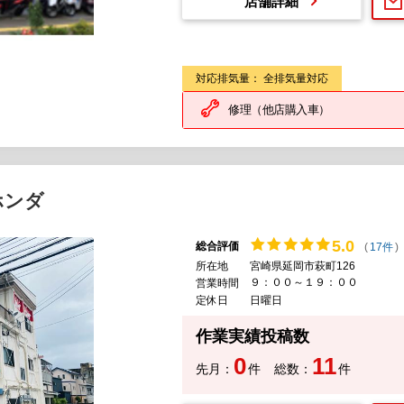
店舗詳細
対応排気量： 全排気量対応
修理（他店購入車）
ホンダ
5.
0
総合評価
(
17件
)
所在地
宮崎県延岡市萩町126
９：００～１９：００
営業時間
定休日
日曜日
作業実績投稿数
0
11
先月：
件
総数：
件