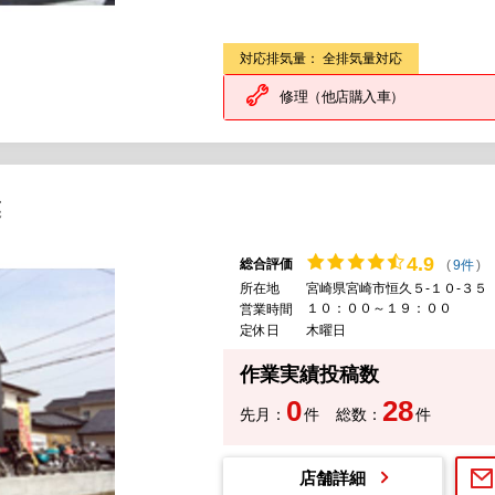
対応排気量： 全排気量対応
修理（他店購入車）
業
4.
9
総合評価
(
9件
)
所在地
宮崎県宮崎市恒久５-１０-３５
１０：００～１９：００
営業時間
定休日
木曜日
作業実績投稿数
0
28
先月：
件
総数：
件
店舗詳細