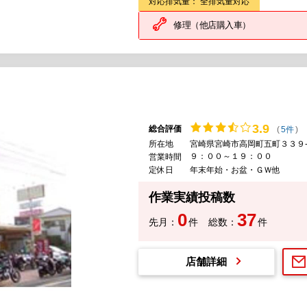
対応排気量： 全排気量対応
修理（他店購入車）
3.
9
総合評価
(
5件
)
所在地
宮崎県宮崎市高岡町五町３３９
９：００～１９：００
営業時間
定休日
年末年始・お盆・ＧＷ他
作業実績投稿数
0
37
先月：
件
総数：
件
店舗詳細