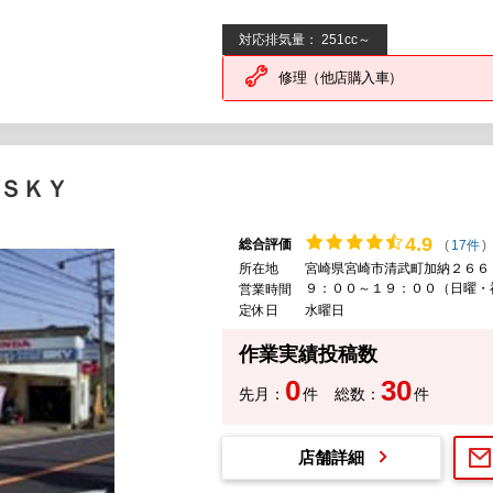
対応排気量： 251cc～
修理（他店購入車）
ＳＫＹ
4.
9
総合評価
(
17件
)
所在地
宮崎県宮崎市清武町加納２６６
９：００～１９：００（日曜・
営業時間
定休日
水曜日
作業実績投稿数
0
30
先月：
件
総数：
件
店舗詳細