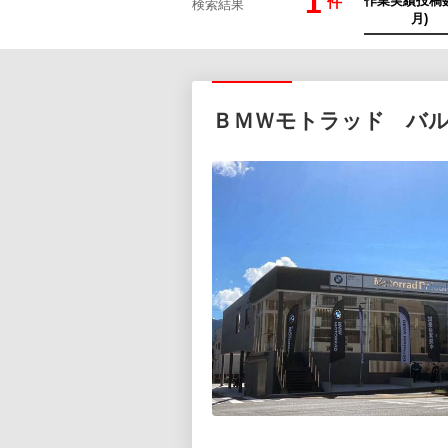
1
件
検索結果
ＢＭＷモトラッド バ