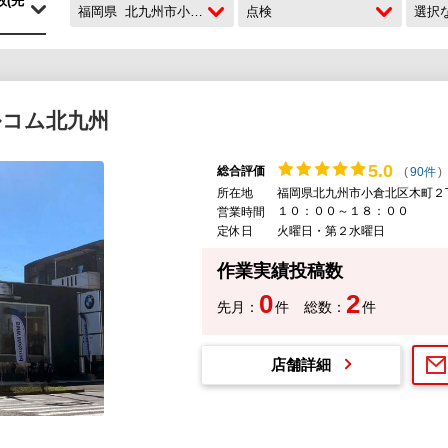
福岡県
北九州市小倉北区
点検
選択
ルコム北九州
5.
0
総合評価
(
90件
)
所在地
福岡県北九州市小倉北区木町２
１０：００～１８：００
営業時間
定休日
火曜日・第２水曜日
作業実績投稿数
0
2
先月：
件
総数：
件
店舗詳細