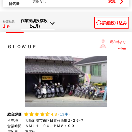
変更
選択なし
排気量
検索結果
詳細絞り込み
1
件
現在地より
ＧＬＯＷ ＵＰ
--
km
4.
8
総合評価
(
13件
)
所在地
大阪府堺市東区日置荘西町２-２６-７
ＡＭ１１：００～ＰＭ８：００
営業時間
定休日
不定休