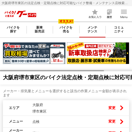
大阪府堺市東区の法定点検・定期点検に対応可能なバイク整備・メンテナンス店検索・料金(費用)比較なら【グーバイク(GooBike)】
バイクを
新車
バイクを
メンテ
コミュ
探す
販売店
売る
ナンス
ニティ
大阪府堺市東区のバイク法定点検・定期点検に対応可
メーカー・排気量とメニューを選択すると該当の作業メニュー金額が表示され
ます
大阪府
エリア
変更
堺市東区
メニュー
変更
点検
メーカー