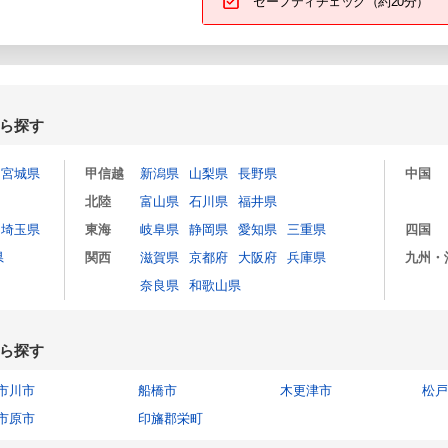
セーフティチェック（約20分）
ら探す
宮城県
甲信越
新潟県
山梨県
長野県
中国
北陸
富山県
石川県
福井県
埼玉県
東海
岐阜県
静岡県
愛知県
三重県
四国
県
関西
滋賀県
京都府
大阪府
兵庫県
九州・
奈良県
和歌山県
ら探す
市川市
船橋市
木更津市
松戸
市原市
印旛郡栄町