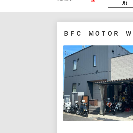
ＢＦＣ ＭＯＴＯＲ Ｗ