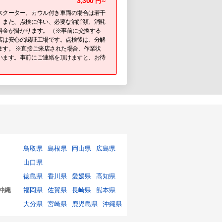
3,300
円～
スクーター、カウル付き車両の場合は若干
。また、点検に伴い、必要な油脂類、消耗
料金が掛かります。 （※事前に交換する
店は安心の認証工場です。点検後は、分解
ます。 ※直接ご来店された場合、作業状
います。事前にご連絡を頂けますと、お待
鳥取県
島根県
岡山県
広島県
山口県
徳島県
香川県
愛媛県
高知県
沖縄
福岡県
佐賀県
長崎県
熊本県
大分県
宮崎県
鹿児島県
沖縄県