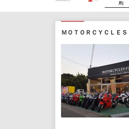
ＭＯＴＯＲＣＹＣＬＥＳ