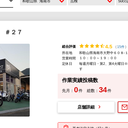
和歌山県
海南市
点検
50c
 ＃２７
4.
5
総合評価
(
15件
)
所在地
和歌山県海南市大野中６０８-
１０：００～１９：００
営業時間
定休日
毎週月曜日・第2、第4火曜日※8/
す
作業実績投稿数
0
34
先月：
件
総数：
件
店舗詳細