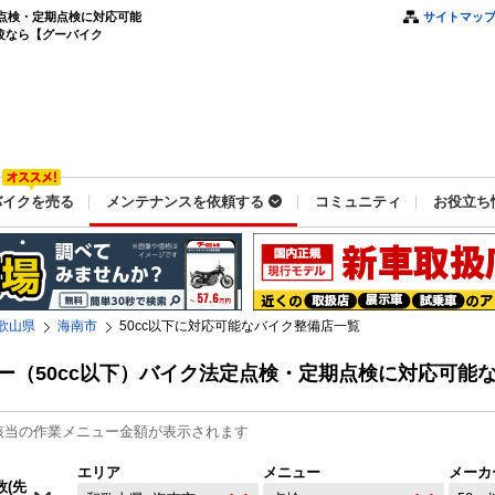
定点検・定期点検に対応可能
サイトマッ
較なら【グーバイク
バイクを売る
メンテナンスを依頼する
コミュニティ
お役立ち
歌山県
海南市
50cc以下に対応可能なバイク整備店一覧
ー（50cc以下）バイク法定点検・定期点検に対応可能
該当の作業メニュー金額が表示されます
エリア
メニュー
メーカ