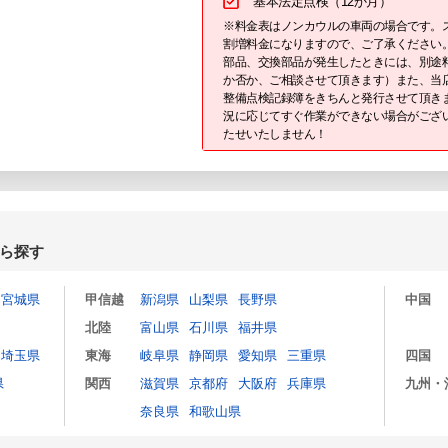
基本法定点検（12か月）
※料金表はノンカウルの車両の場合です。
割増料金になりますので、ご了承ください
部品、交換部品が発生したときには、別途
か否か、ご相談させて頂きます）また、当
整備点検記録簿をきちんと発行させて頂き
況に応じてすぐ作業ができない場合がござ
たせいたしません！
ら探す
宮城県
甲信越
新潟県
山梨県
長野県
中国
北陸
富山県
石川県
福井県
埼玉県
東海
岐阜県
静岡県
愛知県
三重県
四国
県
関西
滋賀県
京都府
大阪府
兵庫県
九州・
奈良県
和歌山県