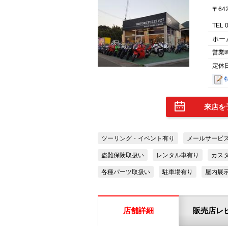
〒64
TEL 
ホー
営業
定休日
来店を
ツーリング・イベント有り
メールサービ
盗難保険取扱い
レンタル車有り
カス
各種パーツ取扱い
駐車場有り
屋内展
店舗詳細
販売店レ