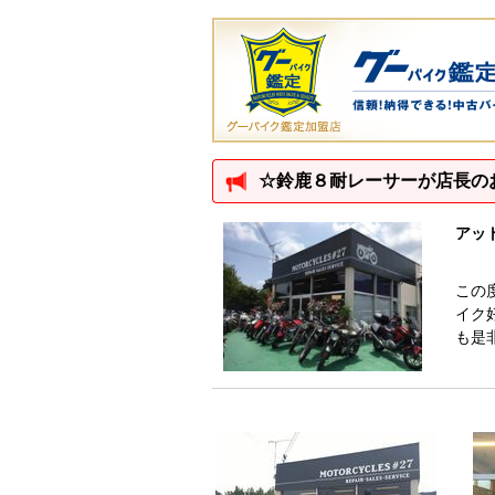
☆鈴鹿８耐レーサーが店長の
アッ
この
イク
も是