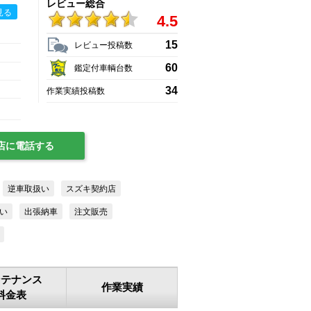
レビュー総合
見る
4.5
15
レビュー投稿数
60
鑑定付車輌台数
34
作業実績投稿数
店に電話する
逆車取扱い
スズキ契約店
い
出張納車
注文販売
ンテナンス
作業実績
料金表