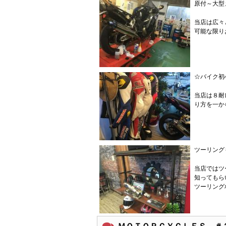
原付～大型
当店は広々
可能な限り
☆バイク初
当店は８耐
り方を一か
ツーリング
当店ではツ
知ってもら
ツーリング