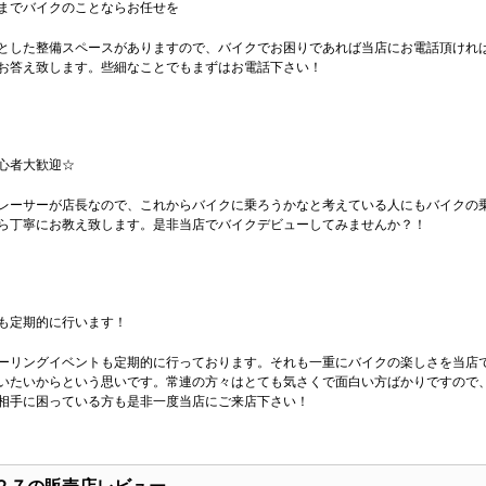
までバイクのことならお任せを
とした整備スペースがありますので、バイクでお困りであれば当店にお電話頂けれ
お答え致します。些細なことでもまずはお電話下さい！
心者大歓迎☆
レーサーが店長なので、これからバイクに乗ろうかなと考えている人にもバイクの
ら丁寧にお教え致します。是非当店でバイクデビューしてみませんか？！
も定期的に行います！
ーリングイベントも定期的に行っております。それも一重にバイクの楽しさを当店
いたいからという思いです。常連の方々はとても気さくで面白い方ばかりですので
相手に困っている方も是非一度当店にご来店下さい！