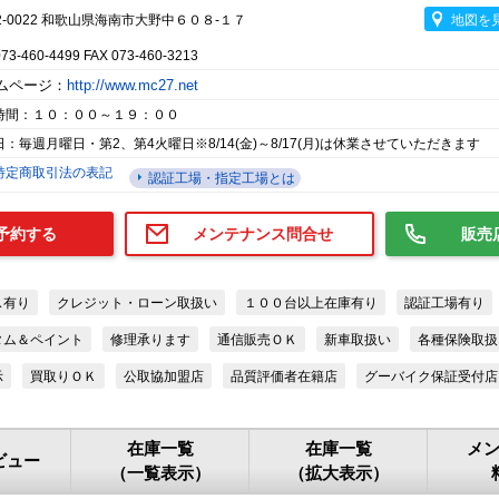
2-0022 和歌山県海南市大野中６０８-１７
地図を
073-460-4499 FAX 073-460-3213
ムページ：
http://www.mc27.net
時間：１０：００～１９：００
：毎週月曜日・第2、第4火曜日※8/14(金)～8/17(月)は休業させていただきます
特定商取引法の表記
認証工場・指定工場とは
予約する
メンテナンス問合せ
販売
ス有り
クレジット・ローン取扱い
１００台以上在庫有り
認証工場有り
タム＆ペイント
修理承ります
通信販売ＯＫ
新車取扱い
各種保険取扱
示
買取りＯＫ
公取協加盟店
品質評価者在籍店
グーバイク保証受付店
在庫一覧
在庫一覧
メ
ビュー
（一覧表示）
（拡大表示）