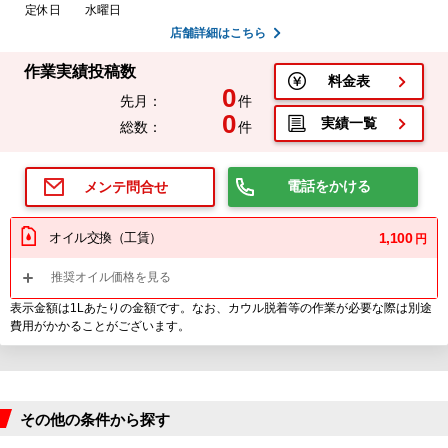
定休日
水曜日
店舗詳細はこちら
作業実績投稿数
料金表
0
先月：
件
0
実績一覧
総数：
件
電話をかける
メンテ問合せ
オイル交換（工賃）
1,100
円
推奨オイル価格を見る
表示金額は1Lあたりの金額です。なお、カウル脱着等の作業が必要な際は別途
費用がかかることがございます。
その他の条件から探す