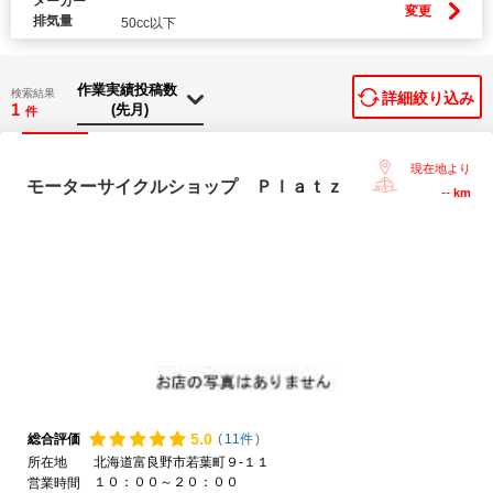
メーカー
変更
排気量
50cc以下
検索結果
詳細絞り込み
1
件
現在地より
モーターサイクルショップ Ｐｌａｔｚ
--
km
5.
0
総合評価
(
11件
)
所在地
北海道富良野市若葉町９-１１
１０：００～２０：００
営業時間