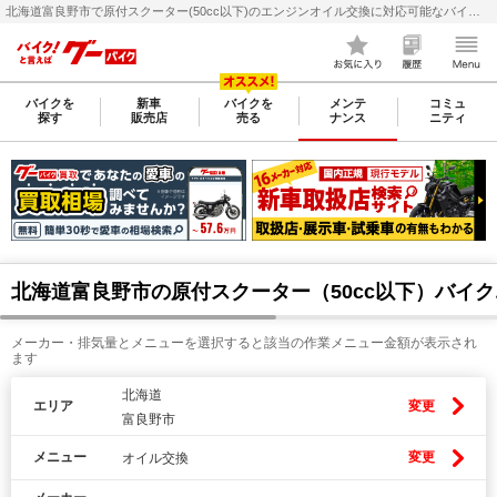
北海道富良野市で原付スクーター(50cc以下)のエンジンオイル交換に対応可能なバイク整備・メンテナンス店検索・料金(費用)比較なら【グーバイク(GooBike)】
バイクを
新車
バイクを
メンテ
コミュ
探す
販売店
売る
ナンス
ニティ
北海道富良野市の原付スクーター（50cc以下）バイ
メーカー・排気量とメニューを選択すると該当の作業メニュー金額が表示され
ます
北海道
エリア
変更
富良野市
メニュー
変更
オイル交換