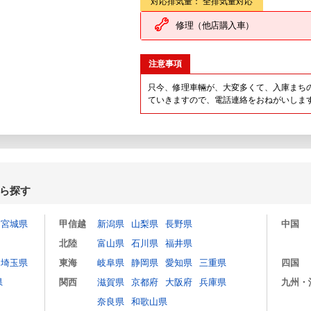
対応排気量： 全排気量対応
修理（他店購入車）
注意事項
只今、修理車輛が、大変多くて、入庫まち
ていきますので、電話連絡をおねがいしま
ら探す
宮城県
甲信越
新潟県
山梨県
長野県
中国
北陸
富山県
石川県
福井県
埼玉県
東海
岐阜県
静岡県
愛知県
三重県
四国
県
関西
滋賀県
京都府
大阪府
兵庫県
九州・
奈良県
和歌山県