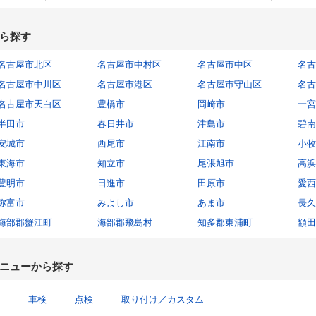
ら探す
名古屋市北区
名古屋市中村区
名古屋市中区
名古
名古屋市中川区
名古屋市港区
名古屋市守山区
名古
名古屋市天白区
豊橋市
岡崎市
一宮
半田市
春日井市
津島市
碧南
安城市
西尾市
江南市
小牧
東海市
知立市
尾張旭市
高浜
豊明市
日進市
田原市
愛西
弥富市
みよし市
あま市
長久
海部郡蟹江町
海部郡飛島村
知多郡東浦町
額田
ニューから探す
車検
点検
取り付け／カスタム